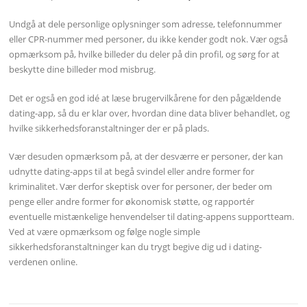
Undgå at dele personlige oplysninger som adresse, telefonnummer
eller CPR-nummer med personer, du ikke kender godt nok. Vær også
opmærksom på, hvilke billeder du deler på din profil, og sørg for at
beskytte dine billeder mod misbrug.
Det er også en god idé at læse brugervilkårene for den pågældende
dating-app, så du er klar over, hvordan dine data bliver behandlet, og
hvilke sikkerhedsforanstaltninger der er på plads.
Vær desuden opmærksom på, at der desværre er personer, der kan
udnytte dating-apps til at begå svindel eller andre former for
kriminalitet. Vær derfor skeptisk over for personer, der beder om
penge eller andre former for økonomisk støtte, og rapportér
eventuelle mistænkelige henvendelser til dating-appens supportteam.
Ved at være opmærksom og følge nogle simple
sikkerhedsforanstaltninger kan du trygt begive dig ud i dating-
verdenen online.