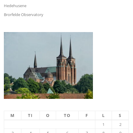
Hedehusene
Brorfelde Observatory
M
TI
O
TO
F
L
S
1
2