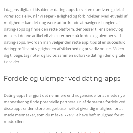
I dagens digitale tidsalder er dating-apps blevet en uundværlig del af
vores sociale liv, når vi søger kærlighed og forbindelser. Med et væld af
muligheder kan det dog være udfordrende at navigere i junglen af
dating-apps og finde den rette platform, der passer til ens behov og
ønsker. I denne artikel vil vi se nærmere på fordele og ulemper ved
dating-apps, hvordan man vælger den rette app, tips til en succesfuld
datingprofil samt vigtigheden af sikkerhed og privatliv online. Så læn
dig tilbage, tag noter og lad os sammen udforske dating i den digitale
tidsalder.
Fordele og ulemper ved dating-apps
Dating-apps har gjort det nemmere end nogensinde før at møde nye
mennesker og finde potentielle partnere. En af de største fordele ved
disse apps er den store brugerbase, hvilket giver dig mulighed for at
møde mennesker, som du måske ikke ville have haft mulighed for at
møde ellers.