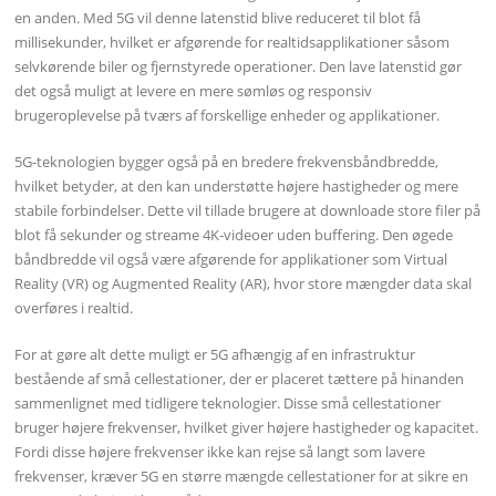
en anden. Med 5G vil denne latenstid blive reduceret til blot få
millisekunder, hvilket er afgørende for realtidsapplikationer såsom
selvkørende biler og fjernstyrede operationer. Den lave latenstid gør
det også muligt at levere en mere sømløs og responsiv
brugeroplevelse på tværs af forskellige enheder og applikationer.
5G-teknologien bygger også på en bredere frekvensbåndbredde,
hvilket betyder, at den kan understøtte højere hastigheder og mere
stabile forbindelser. Dette vil tillade brugere at downloade store filer på
blot få sekunder og streame 4K-videoer uden buffering. Den øgede
båndbredde vil også være afgørende for applikationer som Virtual
Reality (VR) og Augmented Reality (AR), hvor store mængder data skal
overføres i realtid.
For at gøre alt dette muligt er 5G afhængig af en infrastruktur
bestående af små cellestationer, der er placeret tættere på hinanden
sammenlignet med tidligere teknologier. Disse små cellestationer
bruger højere frekvenser, hvilket giver højere hastigheder og kapacitet.
Fordi disse højere frekvenser ikke kan rejse så langt som lavere
frekvenser, kræver 5G en større mængde cellestationer for at sikre en