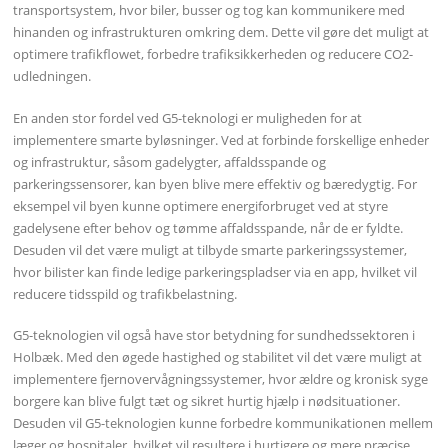
transportsystem, hvor biler, busser og tog kan kommunikere med
hinanden og infrastrukturen omkring dem. Dette vil gøre det muligt at
optimere trafikflowet, forbedre trafiksikkerheden og reducere CO2-
udledningen.
En anden stor fordel ved G5-teknologi er muligheden for at
implementere smarte byløsninger. Ved at forbinde forskellige enheder
og infrastruktur, såsom gadelygter, affaldsspande og
parkeringssensorer, kan byen blive mere effektiv og bæredygtig. For
eksempel vil byen kunne optimere energiforbruget ved at styre
gadelysene efter behov og tømme affaldsspande, når de er fyldte.
Desuden vil det være muligt at tilbyde smarte parkeringssystemer,
hvor bilister kan finde ledige parkeringspladser via en app, hvilket vil
reducere tidsspild og trafikbelastning.
G5-teknologien vil også have stor betydning for sundhedssektoren i
Holbæk. Med den øgede hastighed og stabilitet vil det være muligt at
implementere fjernovervågningssystemer, hvor ældre og kronisk syge
borgere kan blive fulgt tæt og sikret hurtig hjælp i nødsituationer.
Desuden vil G5-teknologien kunne forbedre kommunikationen mellem
læger og hospitaler, hvilket vil resultere i hurtigere og mere præcise