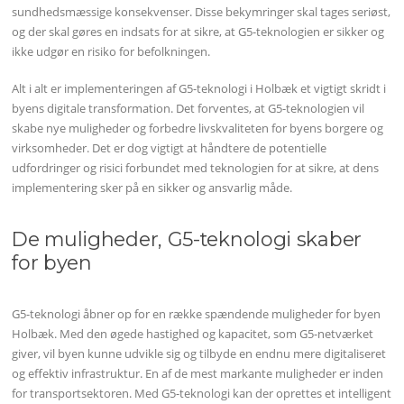
sundhedsmæssige konsekvenser. Disse bekymringer skal tages seriøst,
og der skal gøres en indsats for at sikre, at G5-teknologien er sikker og
ikke udgør en risiko for befolkningen.
Alt i alt er implementeringen af G5-teknologi i Holbæk et vigtigt skridt i
byens digitale transformation. Det forventes, at G5-teknologien vil
skabe nye muligheder og forbedre livskvaliteten for byens borgere og
virksomheder. Det er dog vigtigt at håndtere de potentielle
udfordringer og risici forbundet med teknologien for at sikre, at dens
implementering sker på en sikker og ansvarlig måde.
De muligheder, G5-teknologi skaber
for byen
G5-teknologi åbner op for en række spændende muligheder for byen
Holbæk. Med den øgede hastighed og kapacitet, som G5-netværket
giver, vil byen kunne udvikle sig og tilbyde en endnu mere digitaliseret
og effektiv infrastruktur. En af de mest markante muligheder er inden
for transportsektoren. Med G5-teknologi kan der oprettes et intelligent