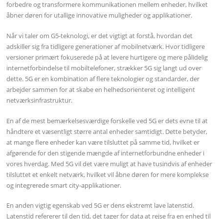
forbedre og transformere kommunikationen mellem enheder, hvilket
åbner døren for utallige innovative muligheder og applikationer.
Når vi taler om G5-teknologi, er det vigtigt at forstå, hvordan det
adskiller sig fra tidligere generationer af mobilnetværk. Hvor tidligere
versioner primært fokuserede på at levere hurtigere og mere pålidelig
internetforbindelse til mobiltelefoner, strækker 5G sig langt ud over
dette. 5G er en kombination af flere teknologier og standarder, der
arbejder sammen for at skabe en helhedsorienteret og intelligent
netværksinfrastruktur.
En af de mest bemærkelsesværdige forskelle ved 5G er dets evne til at
håndtere et væsentligt større antal enheder samtidigt. Dette betyder,
at mange flere enheder kan være tilsluttet på samme tid, hvilket er
afgørende for den stigende mængde af internetforbundne enheder i
vores hverdag. Med 5G vil det være muligt at have tusindvis af enheder
tilsluttet et enkelt netværk, hvilket vil åbne døren for mere komplekse
og integrerede smart city-applikationer.
En anden vigtig egenskab ved 5G er dens ekstremt lave latenstid.
Latenstid refererer til den tid, det tager for data at rejse fra en enhed til