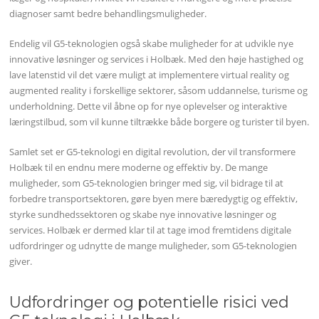
diagnoser samt bedre behandlingsmuligheder.
Endelig vil G5-teknologien også skabe muligheder for at udvikle nye
innovative løsninger og services i Holbæk. Med den høje hastighed og
lave latenstid vil det være muligt at implementere virtual reality og
augmented reality i forskellige sektorer, såsom uddannelse, turisme og
underholdning. Dette vil åbne op for nye oplevelser og interaktive
læringstilbud, som vil kunne tiltrække både borgere og turister til byen.
Samlet set er G5-teknologi en digital revolution, der vil transformere
Holbæk til en endnu mere moderne og effektiv by. De mange
muligheder, som G5-teknologien bringer med sig, vil bidrage til at
forbedre transportsektoren, gøre byen mere bæredygtig og effektiv,
styrke sundhedssektoren og skabe nye innovative løsninger og
services. Holbæk er dermed klar til at tage imod fremtidens digitale
udfordringer og udnytte de mange muligheder, som G5-teknologien
giver.
Udfordringer og potentielle risici ved