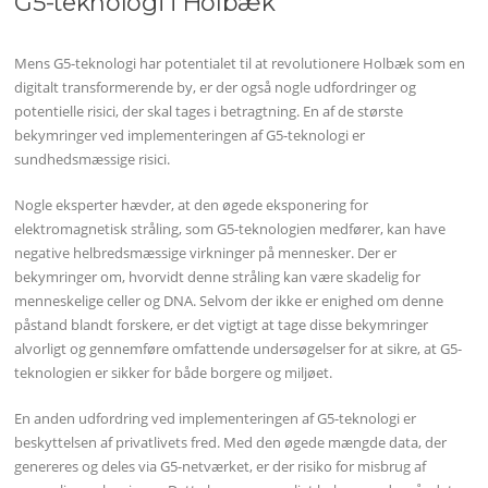
G5-teknologi i Holbæk
Mens G5-teknologi har potentialet til at revolutionere Holbæk som en
digitalt transformerende by, er der også nogle udfordringer og
potentielle risici, der skal tages i betragtning. En af de største
bekymringer ved implementeringen af G5-teknologi er
sundhedsmæssige risici.
Nogle eksperter hævder, at den øgede eksponering for
elektromagnetisk stråling, som G5-teknologien medfører, kan have
negative helbredsmæssige virkninger på mennesker. Der er
bekymringer om, hvorvidt denne stråling kan være skadelig for
menneskelige celler og DNA. Selvom der ikke er enighed om denne
påstand blandt forskere, er det vigtigt at tage disse bekymringer
alvorligt og gennemføre omfattende undersøgelser for at sikre, at G5-
teknologien er sikker for både borgere og miljøet.
En anden udfordring ved implementeringen af G5-teknologi er
beskyttelsen af privatlivets fred. Med den øgede mængde data, der
genereres og deles via G5-netværket, er der risiko for misbrug af