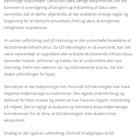
personlige oplysninger. Dette kan være særligt bekymrende, når det
kommer til overvågning af borgere og indsamling af data uden
samtykke. Det er derfor afgørende, at der etableres strenge regler og
lovgivning for at beskytte privatlivets fred og sikre, at borgernes
rettigheder respekteres.
En anden udfordring ved G5-teknologi er den potentielle forældelse af
eksisterende infrastruktur. Da G5-teknologien er så avanceret, kan det
være nødvendigt at opgradere eller erstatte eksisterende infrastruktur,
herunder master, antenner og kabler, for at understøtte den nye
teknologi. Dette kan være en dyr og tidskrævende proces, der kan
skabe udfordringer for byen.
Derudover er der bekymringer om, hvorvidt G5-teknologien kan have
negative miljømæssige konsekvenser. Den øgede strømforbrug og
behovet for flere master og antenner kan have en negativ indvirkning
på miljøet. Det er vigtigt at evaluere og minimere disse miljømæssige
konsekvenser for at sikre, at G5-teknologien ikke skader vores
økosystem.
Endelig er der også en udfordring i forhold til adgangen til G5-