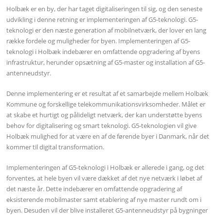
Holbæk er en by, der har taget digitaliseringen til sig, og den seneste
udvikling i denne retning er implementeringen af G5-teknologi. G5-
teknologi er den næste generation af mobilnetværk, der lover en lang
række fordele og muligheder for byen. Implementeringen af G5-
teknologi i Holbæk indebærer en omfattende opgradering af byens
infrastruktur, herunder opsætning af G5-master og installation af G5-
antenneudstyr.
Denne implementering er et resultat af et samarbejde mellem Holbæk
Kommune og forskellige telekommunikationsvirksomheder. Målet er
at skabe et hurtigt og pålideligt netværk, der kan understøtte byens
behov for digitalisering og smart teknologi. G5-teknologien vil give
Holbæk mulighed for at være en af de førende byer i Danmark, når det
kommer til digital transformation.
Implementeringen af G5-teknologi i Holbæk er allerede i gang, og det
forventes, at hele byen vil være dækket af det nye netværk i løbet af
det næste år. Dette indebærer en omfattende opgradering af
eksisterende mobilmaster samt etablering af nye master rundt om i
byen. Desuden vil der blive installeret G5-antenneudstyr på bygninger