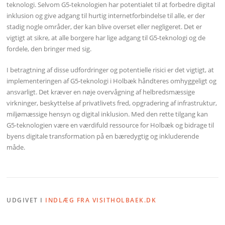
teknologi. Selvom G5-teknologien har potentialet til at forbedre digital
inklusion og give adgang til hurtig internetforbindelse til alle, er der
stadig nogle områder, der kan blive overset eller negligeret. Det er
vigtigt at sikre, at alle borgere har lige adgang til G5-teknologi og de
fordele, den bringer med sig.
I betragtning af disse udfordringer og potentielle risici er det vigtigt, at
implementeringen af G5-teknologi i Holbæk håndteres omhyggeligt og
ansvarligt. Det kræver en nøje overvågning af helbredsmæssige
virkninger, beskyttelse af privatlivets fred, opgradering af infrastruktur,
miljømæssige hensyn og digital inklusion. Med den rette tilgang kan
G5-teknologien være en værdifuld ressource for Holbæk og bidrage til
byens digitale transformation på en bæredygtig og inkluderende
måde.
UDGIVET I
INDLÆG FRA VISITHOLBAEK.DK