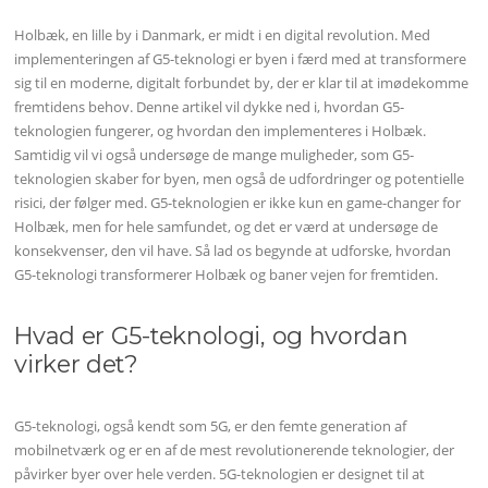
Holbæk, en lille by i Danmark, er midt i en digital revolution. Med
implementeringen af G5-teknologi er byen i færd med at transformere
sig til en moderne, digitalt forbundet by, der er klar til at imødekomme
fremtidens behov. Denne artikel vil dykke ned i, hvordan G5-
teknologien fungerer, og hvordan den implementeres i Holbæk.
Samtidig vil vi også undersøge de mange muligheder, som G5-
teknologien skaber for byen, men også de udfordringer og potentielle
risici, der følger med. G5-teknologien er ikke kun en game-changer for
Holbæk, men for hele samfundet, og det er værd at undersøge de
konsekvenser, den vil have. Så lad os begynde at udforske, hvordan
G5-teknologi transformerer Holbæk og baner vejen for fremtiden.
Hvad er G5-teknologi, og hvordan
virker det?
G5-teknologi, også kendt som 5G, er den femte generation af
mobilnetværk og er en af de mest revolutionerende teknologier, der
påvirker byer over hele verden. 5G-teknologien er designet til at