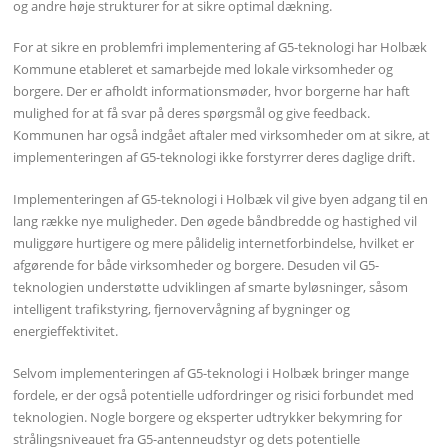
og andre høje strukturer for at sikre optimal dækning.
For at sikre en problemfri implementering af G5-teknologi har Holbæk
Kommune etableret et samarbejde med lokale virksomheder og
borgere. Der er afholdt informationsmøder, hvor borgerne har haft
mulighed for at få svar på deres spørgsmål og give feedback.
Kommunen har også indgået aftaler med virksomheder om at sikre, at
implementeringen af G5-teknologi ikke forstyrrer deres daglige drift.
Implementeringen af G5-teknologi i Holbæk vil give byen adgang til en
lang række nye muligheder. Den øgede båndbredde og hastighed vil
muliggøre hurtigere og mere pålidelig internetforbindelse, hvilket er
afgørende for både virksomheder og borgere. Desuden vil G5-
teknologien understøtte udviklingen af smarte byløsninger, såsom
intelligent trafikstyring, fjernovervågning af bygninger og
energieffektivitet.
Selvom implementeringen af G5-teknologi i Holbæk bringer mange
fordele, er der også potentielle udfordringer og risici forbundet med
teknologien. Nogle borgere og eksperter udtrykker bekymring for
strålingsniveauet fra G5-antenneudstyr og dets potentielle