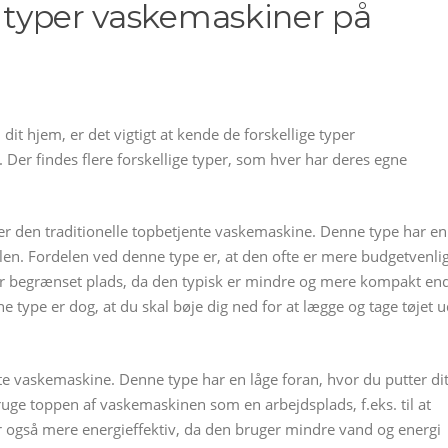
e typer vaskemaskiner på
it hjem, er det vigtigt at kende de forskellige typer
 Der findes flere forskellige typer, som hver har deres egne
er den traditionelle topbetjente vaskemaskine. Denne type har en
mlen. Fordelen ved denne type er, at den ofte er mere budgetvenli
har begrænset plads, da den typisk er mindre og mere kompakt en
type er dog, at du skal bøje dig ned for at lægge og tage tøjet u
e vaskemaskine. Denne type har en låge foran, hvor du putter di
ruge toppen af vaskemaskinen som en arbejdsplads, f.eks. til at
også mere energieffektiv, da den bruger mindre vand og energi