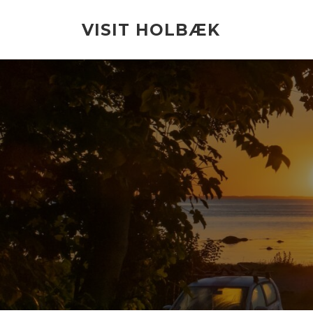
Spring
til
VISIT HOLBÆK
indhold