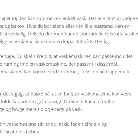
get tøj den kan rumme i en enkelt vask. Det er vigtigt at vælge 
se og behov. Hvis du bor alene eller i en lille husstand, kan en
lstrækkelig. Hvis du derimod har en stor familie eller ofte vaske
ælge en vaskemaskine med en kapacitet på 8-10+ kg.
erveje. Du skal sikre dig, at vaskemaskinen kan passe ind i det
e rum og find en vaskemaskine, der passer til disse mål.
emaskinen kan komme ind i rummet, f.eks. op ad trapper eller
er det vigtigt at huske på, at en for stor vaskemaskine kan være
n fulde kapacitet regelmæssigt. Omvendt kan en for lille
ge og bruge mere tid og energi på vask.
 din vaskemaskine sikrer du, at du får en effektiv og
dit husholds behov.