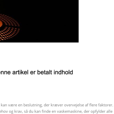
kan være en beslutning, der kræver overvejelse af flere faktorer.
 behov og krav, så du kan finde en vaskemaskine, der opfylder alle