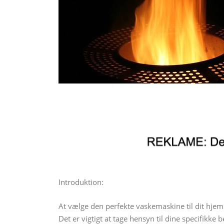
Introduktion:
At vælge den perfekte vaskemaskine til dit hjem 
Det er vigtigt at tage hensyn til dine specifikke