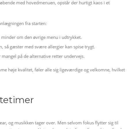
ideløbende med hovedmenuen, opstår der hurtigt kaos i et
anlægningen fra starten:
e minder om den øvrige menu i udtrykket.
, så gæster med svære allergier kan spise trygt.
 mangel på de alternative retter undervejs.
e høje kvalitet, føler alle sig ligeværdige og velkomne, hvilket
ttetimer
ear, og musikken tager over. Men selvom fokus flytter sig til