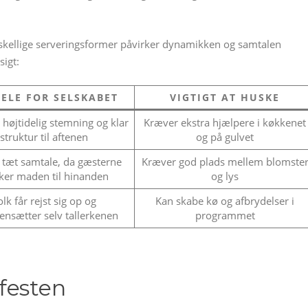
orskellige serveringsformer påvirker dynamikken og samtalen
igt:
ELE FOR SELSKABET
VIGTIGT AT HUSKE
 højtidelig stemning og klar
Kræver ekstra hjælpere i køkkenet
struktur til aftenen
og på gulvet
 tæt samtale, da gæsterne
Kræver god plads mellem blomste
ker maden til hinanden
og lys
olk får rejst sig op og
Kan skabe kø og afbrydelser i
nsætter selv tallerkenen
programmet
festen