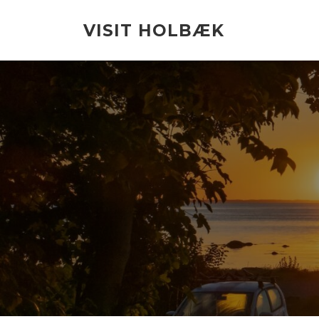
Spring
til
VISIT HOLBÆK
indhold