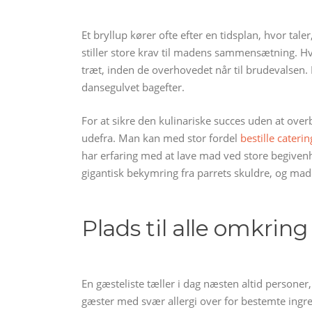
Et bryllup kører ofte efter en tidsplan, hvor tal
stiller store krav til madens sammensætning. Hvis
træt, inden de overhovedet når til brudevalsen. M
dansegulvet bagefter.
For at sikre den kulinariske succes uden at over
udefra. Man kan med stor fordel
bestille caterin
har erfaring med at lave mad ved store begivenh
gigantisk bekymring fra parrets skuldre, og ma
Plads til alle omkrin
En gæsteliste tæller i dag næsten altid personer, 
gæster med svær allergi over for bestemte ingre