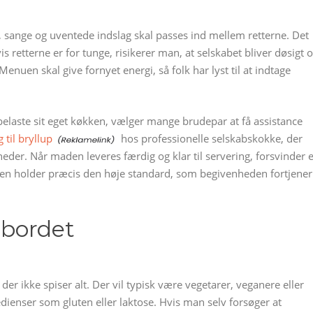
er, sange og uventede indslag skal passes ind mellem retterne. Det
 retterne er for tunge, risikerer man, at selskabet bliver døsigt 
enuen skal give fornyet energi, så folk har lyst til at indtage
belaste sit eget køkken, vælger mange brudepar at få assistance
g til bryllup
hos professionelle selskabskokke, der
eder. Når maden leveres færdig og klar til servering, forsvinder 
den holder præcis den høje standard, som begivenheden fortjener
g bordet
der ikke spiser alt. Der vil typisk være vegetarer, veganere eller
dienser som gluten eller laktose. Hvis man selv forsøger at