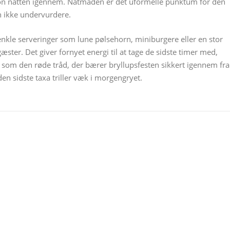
ion natten igennem. Natmaden er det uformelle punktum for den
an ikke undervurdere.
enkle serveringer som lune pølsehorn, miniburgere eller en stor
æster. Det giver fornyet energi til at tage de sidste timer med,
som den røde tråd, der bærer bryllupsfesten sikkert igennem fra
en sidste taxa triller væk i morgengryet.