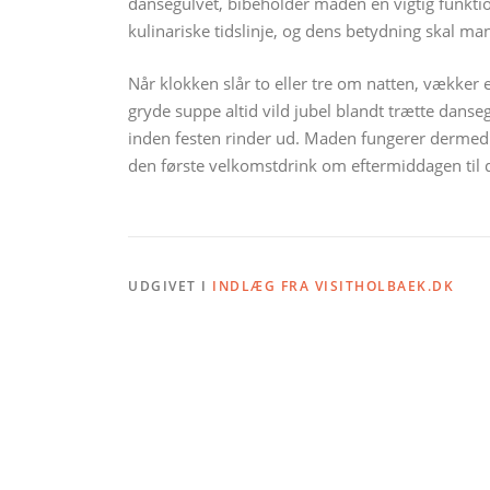
dansegulvet, bibeholder maden en vigtig funkt
kulinariske tidslinje, og dens betydning skal m
Når klokken slår to eller tre om natten, vækker 
gryde suppe altid vild jubel blandt trætte danseg
inden festen rinder ud. Maden fungerer dermed 
den første velkomstdrink om eftermiddagen til d
UDGIVET I
INDLÆG FRA VISITHOLBAEK.DK