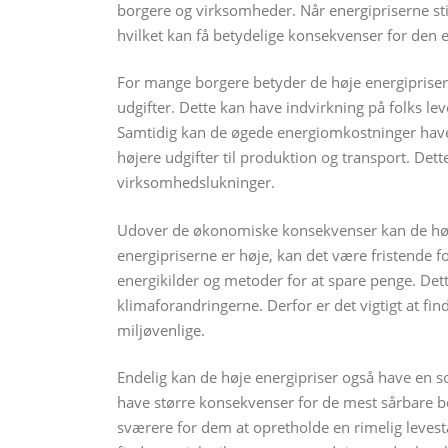
borgere og virksomheder. Når energipriserne stige
hvilket kan få betydelige konsekvenser for den
For mange borgere betyder de høje energiprise
udgifter. Dette kan have indvirkning på folks le
Samtidig kan de øgede energiomkostninger have
højere udgifter til produktion og transport. Dett
virksomhedslukninger.
Udover de økonomiske konsekvenser kan de høje 
energipriserne er høje, kan det være fristende
energikilder og metoder for at spare penge. De
klimaforandringerne. Derfor er det vigtigt at f
miljøvenlige.
Endelig kan de høje energipriser også have en so
have større konsekvenser for de mest sårbare bo
sværere for dem at opretholde en rimelig levest