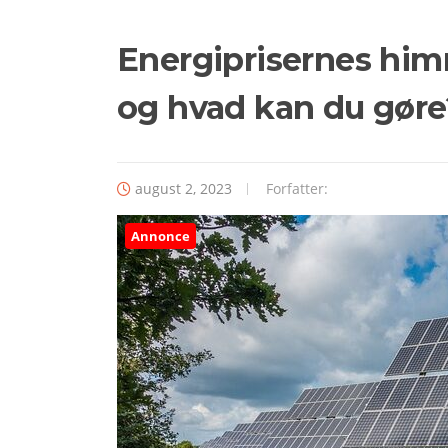
Energiprisernes himm
og hvad kan du gøre
august 2, 2023
Forfatter:
Annonce