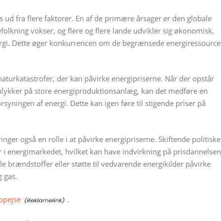
s ud fra flere faktorer. En af de primære årsager er den globale
efolkning vokser, og flere og flere lande udvikler sig økonomisk,
nergi. Dette øger konkurrencen om de begrænsede energiressource
naturkatastrofer, der kan påvirke energipriserne. Når der opstår
 ulykker på store energiproduktionsanlæg, kan det medføre en
syningen af energi. Dette kan igen føre til stigende priser på
inger også en rolle i at påvirke energipriserne. Skiftende politiske
 i energimarkedet, hvilket kan have indvirkning på prisdannelsen
le brændstoffer eller støtte til vedvarende energikilder påvirke
g gas.
iopejse
.