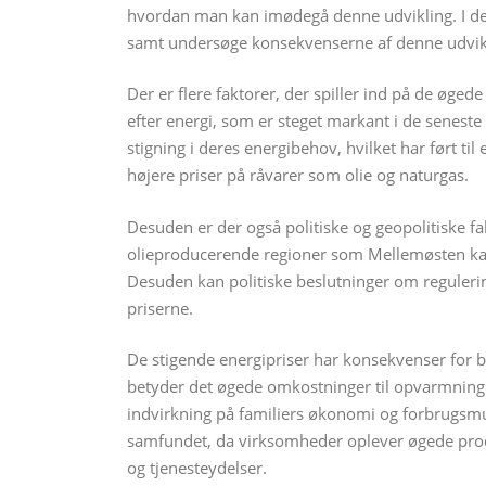
hvordan man kan imødegå denne udvikling. I denne
samt undersøge konsekvenserne af denne udvik
Der er flere faktorer, der spiller ind på de øged
efter energi, som er steget markant i de senes
stigning i deres energibehov, hvilket har ført t
højere priser på råvarer som olie og naturgas.
Desuden er der også politiske og geopolitiske fak
olieproducerende regioner som Mellemøsten kan
Desuden kan politiske beslutninger om reguleri
priserne.
De stigende energipriser har konsekvenser for
betyder det øgede omkostninger til opvarmning af
indvirkning på familiers økonomi og forbrugsmu
samfundet, da virksomheder oplever øgede produ
og tjenesteydelser.