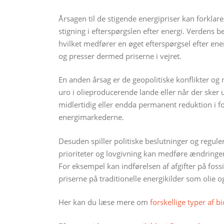
Årsagen til de stigende energipriser kan forklare
stigning i efterspørgslen efter energi. Verdens b
hvilket medfører en øget efterspørgsel efter e
og presser dermed priserne i vejret.
En anden årsag er de geopolitiske konflikter og 
uro i olieproducerende lande eller når der sker
midlertidig eller endda permanent reduktion i for
energimarkederne.
Desuden spiller politiske beslutninger og reguler
prioriteter og lovgivning kan medføre ændringer
For eksempel kan indførelsen af afgifter på fossi
priserne på traditionelle energikilder som olie o
Her kan du læse mere om
forskellige typer af b