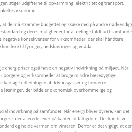
r, stiger udgifterne til opvarmning, elektricitet og transport,
 enkeltes økonomi.
r, at de må stramme budgettet og skære ned på andre nødvendig
vestandard og deres muligheder for at deltage fuldt ud i samfunde
 negative konsekvenser for virksomheder, der skal håndtere
e kan føre til fyringer, nedskæringer og endda
energipriser også have en negativ indvirkning på miljøet. Når
 for borgere og virksomheder at bruge mindre bæredygtige
tte kan øge udledningen af drivhusgasser og forværre
inde løsninger, der både er økonomisk overkommelige og
cial indvirkning på samfundet. Når energi bliver dyrere, kan det
rgere, der allerede lever på kanten af fattigdom. Det kan blive
andard og holde varmen om vinteren. Derfor er det vigtigt, at der