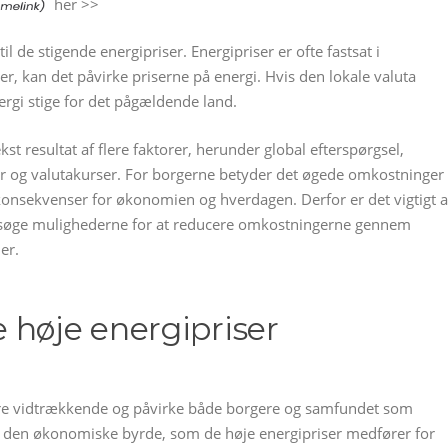
her >>
l de stigende energipriser. Energipriser er ofte fastsat i
r, kan det påvirke priserne på energi. Hvis den lokale valuta
energi stige for det pågældende land.
st resultat af flere faktorer, herunder global efterspørgsel,
ger og valutakurser. For borgerne betyder det øgede omkostninger
 konsekvenser for økonomien og hverdagen. Derfor er det vigtigt a
øge mulighederne for at reducere omkostningerne gennem
er.
 høje energipriser
ære vidtrækkende og påvirke både borgere og samfundet som
r den økonomiske byrde, som de høje energipriser medfører for