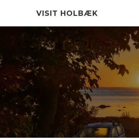
Spring
til
VISIT HOLBÆK
indhold