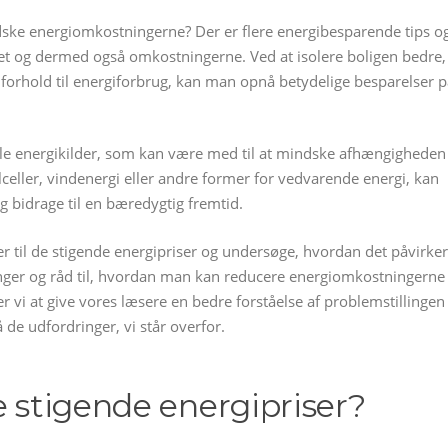
ke energiomkostningerne? Der er flere energibesparende tips o
et og dermed også omkostningerne. Ved at isolere boligen bedre,
forhold til energiforbrug, kan man opnå betydelige besparelser p
nelle energikilder, som kan være med til at mindske afhængigheden
olceller, vindenergi eller andre former for vedvarende energi, kan
 bidrage til en bæredygtig fremtid.
ger til de stigende energipriser og undersøge, hvordan det påvirker
inger og råd til, hvordan man kan reducere energiomkostningerne
r vi at give vores læsere en bedre forståelse af problemstillingen
e udfordringer, vi står overfor.
e stigende energipriser?