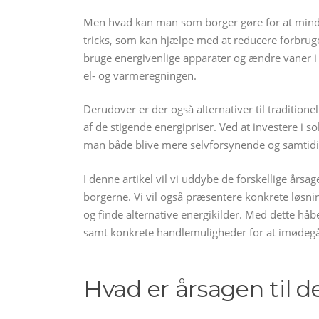
Men hvad kan man som borger gøre for at minds
tricks, som kan hjælpe med at reducere forbrug
bruge energivenlige apparater og ændre vaner i 
el- og varmeregningen.
Derudover er der også alternativer til traditio
af de stigende energipriser. Ved at investere i s
man både blive mere selvforsynende og samtidig
I denne artikel vil vi uddybe de forskellige årsa
borgerne. Vi vil også præsentere konkrete løsn
og finde alternative energikilder. Med dette håbe
samt konkrete handlemuligheder for at imødegå d
Hvad er årsagen til d