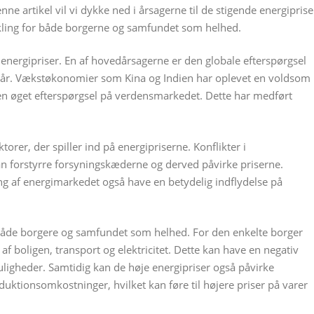
 artikel vil vi dykke ned i årsagerne til de stigende energiprise
ling for både borgerne og samfundet som helhed.
e energipriser. En af hovedårsagerne er den globale efterspørgsel
te år. Vækstøkonomier som Kina og Indien har oplevet en voldsom
il en øget efterspørgsel på verdensmarkedet. Dette har medført
torer, der spiller ind på energipriserne. Konflikter i
 forstyrre forsyningskæderne og derved påvirke priserne.
ng af energimarkedet også have en betydelig indflydelse på
 både borgere og samfundet som helhed. For den enkelte borger
 boligen, transport og elektricitet. Dette kan have en negativ
ligheder. Samtidig kan de høje energipriser også påvirke
ktionsomkostninger, hvilket kan føre til højere priser på varer