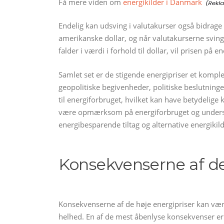
Få mere viden om
energikilder i Danmark
Endelig kan udsving i valutakurser også bidrage ti
amerikanske dollar, og når valutakurserne svinge
falder i værdi i forhold til dollar, vil prisen på 
Samlet set er de stigende energipriser et komplek
geopolitiske begivenheder, politiske beslutnin
til energiforbruget, hvilket kan have betydelige
være opmærksom på energiforbruget og unders
energibesparende tiltag og alternative energikild
Konsekvenserne af de
Konsekvenserne af de høje energipriser kan v
helhed. En af de mest åbenlyse konsekvenser e