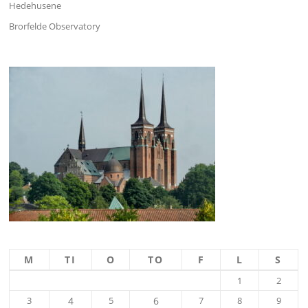
Hedehusene
Brorfelde Observatory
M
TI
O
TO
F
L
S
1
2
3
4
5
6
7
8
9