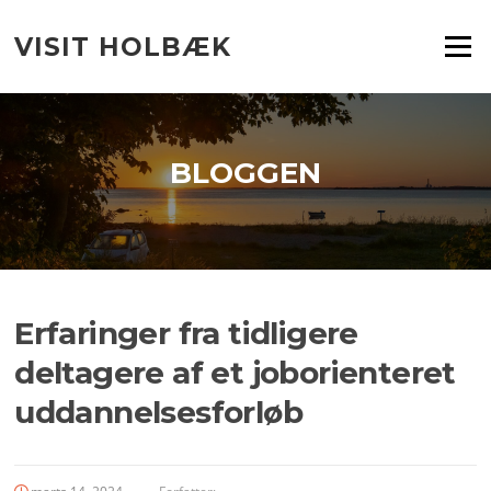
Spring
til
VISIT HOLBÆK
Menu
indhold
BLOGGEN
Erfaringer fra tidligere
deltagere af et joborienteret
uddannelsesforløb