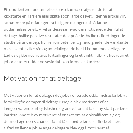
Et joborienteret uddannelsesforløb kan være afgørende for at
kickstarte en karriere eller skifte spor i arbejdslivet. I denne artikel vil vi
se nærmere på erfaringer fra tidligere deltagere af sådanne
uddannelsesforløb. Vi vil undersøge, hvad der motiverede dem til at
deltage, hvilke positive resultater de opnåede, hvilke udfordringer de
stødte på undervejs, hvilke kompetencer og færdigheder de værdsatte
mest, samt hvilke råd og anbefalinger de har til kommende deltagere.
Lad os dykke ned i deres fortællinger og få et unikt indblik i, hvordan et
joborienteret uddannelsesforløb kan forme en karriere.
Motivation for at deltage
Motivationen for at deltage i det joborienterede uddannelsesforløb var
forskellig fra deltager til deltager. Nogle blev motiveret af en
længerevarende arbejdsløshed og ønsket om at få en ny start på deres
karriere. Andre blev motiveret af ønsket om at opkvalificere sig og
dermed øge deres chancer for at få en bedre løn eller finde et mere
tilfredsstillende job. Mange deltagere blev også motiveret af