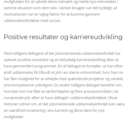
muligheden for at udvide deres netværk og møde nye mennesker i
samme situation som dem selv. Uanset årsagen var det tydeligt, at
motivationen var en vigtig faktor for at komme igennem
uddannelsesforløbet med succes.
Positive resultater og karriereudvikling
Flere tidligere deltagere af det joborienterede uddannelsesforløb har
oplevet positive resultater og en betydelig karriereudvikling efter at
have gennemført programmet. En af deltagerne fortæller, at han efter
endt uddannelse fik tilbudt et job i en større virksomhed, hvor han nu
har fået mulighed for at arbejde med spændende projekter og udvikle
sine kompetencer yderligere. En anden tidligere deltager beretter om,
hvordan hun har fået en lønforhøjelse og flere ansvarsområder i sit
nuværende job, efter at have deltaget i uddannelsesforløbet. Disse
historier vidner om, at det joborienterede uddannelsesforløb kan være
en værdifuld investering i ens karriere og åbne døre for nye
muligheder.