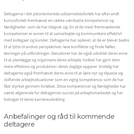
Deltagerne i det joborienterede uddannelsesforløb har efter endt
kursusforløb fremhævet en række værdsatte kompetencer og
færdigheder, som de har tilegnet sig. En af de mest fremtrædende
kompetencer er evnen til at samarbejde og kommunikere effektivt
med kollegaer og kunder. Deltagerne har oplevet, at de er blevet bedre
til at lytte til andres perspektiver, løse konflikter og finde fælles
løsninger på udfordringer. Derudover har de også udviklet deres evne
til at planlægge og organisere deres arbejde, hvilket har gjort dem
mere effektive og produktive i deres daglige opgaver. Endelig har
deltagerne også fremhævet deres evne til at lære nyt og tilpasse sig
skiftende arbejdssituationer som en vigtig kompetence, som de har
fået styrket gennem forløbet. Disse kompetencer og færdigheder har
været afgørende for deltagernes succes på arbejdsmarkedet og har
bidraget til deres karriereudvikling.
Anbefalinger og råd til kommende
deltagere