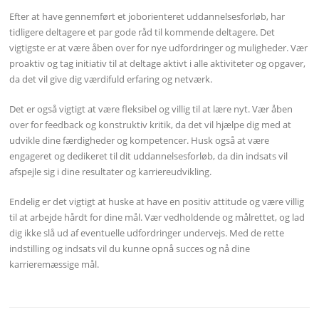
Efter at have gennemført et joborienteret uddannelsesforløb, har
tidligere deltagere et par gode råd til kommende deltagere. Det
vigtigste er at være åben over for nye udfordringer og muligheder. Vær
proaktiv og tag initiativ til at deltage aktivt i alle aktiviteter og opgaver,
da det vil give dig værdifuld erfaring og netværk.
Det er også vigtigt at være fleksibel og villig til at lære nyt. Vær åben
over for feedback og konstruktiv kritik, da det vil hjælpe dig med at
udvikle dine færdigheder og kompetencer. Husk også at være
engageret og dedikeret til dit uddannelsesforløb, da din indsats vil
afspejle sig i dine resultater og karriereudvikling.
Endelig er det vigtigt at huske at have en positiv attitude og være villig
til at arbejde hårdt for dine mål. Vær vedholdende og målrettet, og lad
dig ikke slå ud af eventuelle udfordringer undervejs. Med de rette
indstilling og indsats vil du kunne opnå succes og nå dine
karrieremæssige mål.