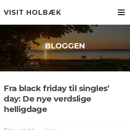
Spring
til
VISIT HOLBÆK
Menu
indhold
BLOGGEN
Fra black friday til singles’
day: De nye verdslige
helligdage