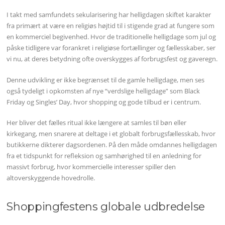
I takt med samfundets sekularisering har helligdagen skiftet karakter
fra primært at være en religiøs højtid til i stigende grad at fungere som
en kommerciel begivenhed. Hvor de traditionelle helligdage som jul og
påske tidligere var forankret i religiøse fortællinger og fællesskaber, ser
vi nu, at deres betydning ofte overskygges af forbrugsfest og gaveregn.
Denne udvikling er ikke begrænset til de gamle helligdage, men ses
også tydeligt i opkomsten af nye “verdslige helligdage” som Black
Friday og Singles’ Day, hvor shopping og gode tilbud er i centrum.
Her bliver det fælles ritual ikke længere at samles til bøn eller
kirkegang, men snarere at deltage i et globalt forbrugsfællesskab, hvor
butikkerne dikterer dagsordenen. På den måde omdannes helligdagen
fra et tidspunkt for refleksion og samhørighed til en anledning for
massivt forbrug, hvor kommercielle interesser spiller den
altoverskyggende hovedrolle.
Shoppingfestens globale udbredelse