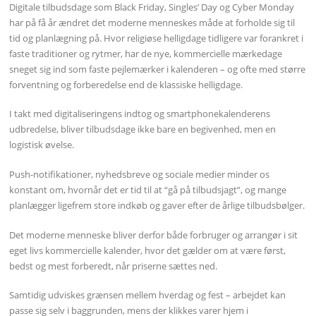
Digitale tilbudsdage som Black Friday, Singles’ Day og Cyber Monday
har på få år ændret det moderne menneskes måde at forholde sig til
tid og planlægning på. Hvor religiøse helligdage tidligere var forankret i
faste traditioner og rytmer, har de nye, kommercielle mærkedage
sneget sig ind som faste pejlemærker i kalenderen – og ofte med større
forventning og forberedelse end de klassiske helligdage.
I takt med digitaliseringens indtog og smartphonekalenderens
udbredelse, bliver tilbudsdage ikke bare en begivenhed, men en
logistisk øvelse.
Push-notifikationer, nyhedsbreve og sociale medier minder os
konstant om, hvornår det er tid til at “gå på tilbudsjagt”, og mange
planlægger ligefrem store indkøb og gaver efter de årlige tilbudsbølger.
Det moderne menneske bliver derfor både forbruger og arrangør i sit
eget livs kommercielle kalender, hvor det gælder om at være først,
bedst og mest forberedt, når priserne sættes ned.
Samtidig udviskes grænsen mellem hverdag og fest – arbejdet kan
passe sig selv i baggrunden, mens der klikkes varer hjem i