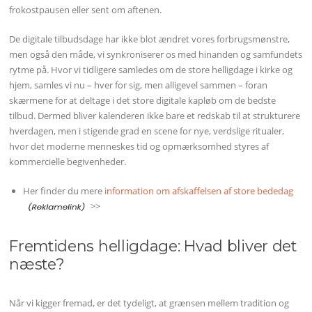
frokostpausen eller sent om aftenen.
De digitale tilbudsdage har ikke blot ændret vores forbrugsmønstre,
men også den måde, vi synkroniserer os med hinanden og samfundets
rytme på. Hvor vi tidligere samledes om de store helligdage i kirke og
hjem, samles vi nu – hver for sig, men alligevel sammen – foran
skærmene for at deltage i det store digitale kapløb om de bedste
tilbud. Dermed bliver kalenderen ikke bare et redskab til at strukturere
hverdagen, men i stigende grad en scene for nye, verdslige ritualer,
hvor det moderne menneskes tid og opmærksomhed styres af
kommercielle begivenheder.
Her finder du mere
information om afskaffelsen af store bededag
>>
Fremtidens helligdage: Hvad bliver det
næste?
Når vi kigger fremad, er det tydeligt, at grænsen mellem tradition og