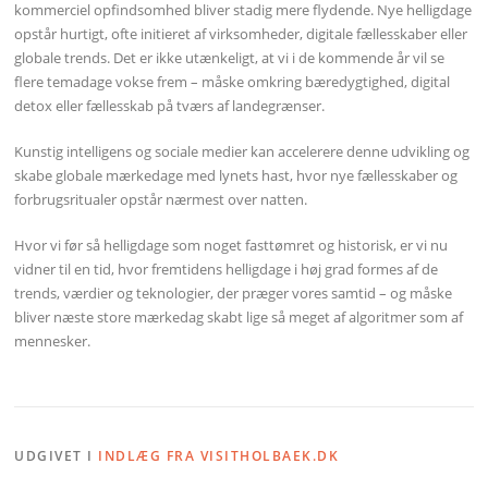
kommerciel opfindsomhed bliver stadig mere flydende. Nye helligdage
opstår hurtigt, ofte initieret af virksomheder, digitale fællesskaber eller
globale trends. Det er ikke utænkeligt, at vi i de kommende år vil se
flere temadage vokse frem – måske omkring bæredygtighed, digital
detox eller fællesskab på tværs af landegrænser.
Kunstig intelligens og sociale medier kan accelerere denne udvikling og
skabe globale mærkedage med lynets hast, hvor nye fællesskaber og
forbrugsritualer opstår nærmest over natten.
Hvor vi før så helligdage som noget fasttømret og historisk, er vi nu
vidner til en tid, hvor fremtidens helligdage i høj grad formes af de
trends, værdier og teknologier, der præger vores samtid – og måske
bliver næste store mærkedag skabt lige så meget af algoritmer som af
mennesker.
UDGIVET I
INDLÆG FRA VISITHOLBAEK.DK