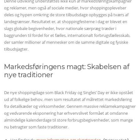
Denne udvikling understøttes ikke kun af markedsføringskampagner
og reklamer, men også af sociale medier, hvor shoppingoplevelser
deles og hypen omkring de store tilbudsdage opbygges på tværs af
landegrænser. Resultatet er, at shoppingfesterne i dag er blevet en
slags globale begivenheder, hvor nationale særpræg træder i
baggrunden til fordel for et fælles, internationalt forbrugsfællesskab,
der samler millioner af mennesker om de samme digitale og fysiske
tilbudsjagter.
Markedsføringens magt: Skabelsen af
nye traditioner
De nye shoppingdage som Black Friday og Singles’ Day er ikke opstået
ud af folkelige behov, men som resultatet af målrettet markedsføring
fra detailkæder og virksomheder. Gennem massive reklamekampagner
og vedvarende eksponering har erhvervslivet formået at omdanne
almindelige kalenderdage til store forbrugsbegivenheder, som mange
nu betragter som faste traditioner.
Her finder du
mere information om skærtorsdag
.