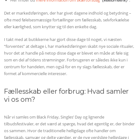
Det er markedsføringen, der har givet dagene indhold og betydning –
ofte med følelsesmæssige fortællinger om fællesskab, selvforkælelse
eller kærlighed, som knytter sig til den enkelte dag.
I takt med at butikkerne har gjort disse dage til noget, vi næsten
“forventes” at deltage i, har markedsføringen skabt nye sociale ritualer,
hvor det at handle på netop disse dage er blevet en måde at føle sig
som en del af tidens strømninger. Forbrugeren er således ikke kun i
centrum for handelen, men også for en ny slags fællesskab, der er
formet af kommercielle interesser.
Fællesskab eller forbrug: Hvad samler
vi os om?
Når vi samles om Black Friday, Singles’ Day og lignende
tilbudsfestivaler, er det værd at spørge, hvad det egentlig er, der binder
os sammen. Hvor de traditionelle helligdage ofte handler om
fællesskab, samvær og delte værdier, er de nye verdslige helligdage i