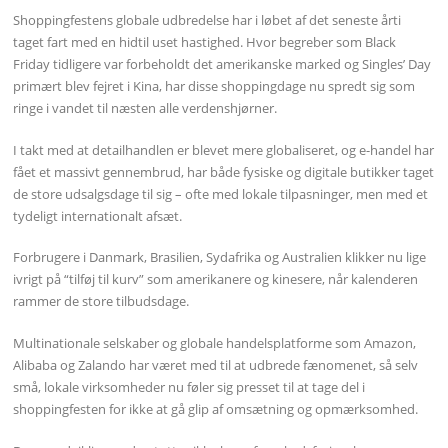
Shoppingfestens globale udbredelse har i løbet af det seneste årti
taget fart med en hidtil uset hastighed. Hvor begreber som Black
Friday tidligere var forbeholdt det amerikanske marked og Singles’ Day
primært blev fejret i Kina, har disse shoppingdage nu spredt sig som
ringe i vandet til næsten alle verdenshjørner.
I takt med at detailhandlen er blevet mere globaliseret, og e-handel har
fået et massivt gennembrud, har både fysiske og digitale butikker taget
de store udsalgsdage til sig – ofte med lokale tilpasninger, men med et
tydeligt internationalt afsæt.
Forbrugere i Danmark, Brasilien, Sydafrika og Australien klikker nu lige
ivrigt på “tilføj til kurv” som amerikanere og kinesere, når kalenderen
rammer de store tilbudsdage.
Multinationale selskaber og globale handelsplatforme som Amazon,
Alibaba og Zalando har været med til at udbrede fænomenet, så selv
små, lokale virksomheder nu føler sig presset til at tage del i
shoppingfesten for ikke at gå glip af omsætning og opmærksomhed.