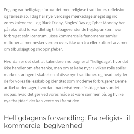
Engang var helligdage forbundet med religiøse traditioner, refleksion
og fællesskab. I dag har nye, verdslige mærkedage sneget sig ind i
vores kalendere – og Black Friday, Singles’ Day og Cyber Monday har
på rekordtid forvandlet sig til tilbagevendende højdepunkter, hvor
forbruget står i centrum. Disse kommercielle fænomener samler
millioner af mennesker verden over, ikke om tro eller kulturel arv, men
om tilbudsjagt og shoppingfeber.
Hvordan er det sket, at kalenderen nu bugner af “helligdage”, hvor det
ikke handler om eftertanke, men om at købe nyt? Hvilken rolle spiller
markedsføringen i skabelsen af disse nye traditioner, og hvad betyder
de for vores fællesskab og identitet som moderne forbrugere? Denne
artikel undersøger, hvordan markedsdrevne festdage har vundet
indpas, hvad det gør ved vores måde at være sammen på, og hvilke
nye “højtider” der kan vente os i fremtiden.
Helligdagens forvandling: Fra religiøs til
kommerciel begivenhed