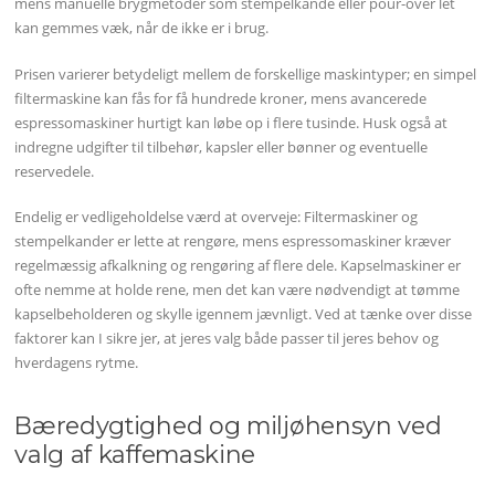
mens manuelle brygmetoder som stempelkande eller pour-over let
kan gemmes væk, når de ikke er i brug.
Prisen varierer betydeligt mellem de forskellige maskintyper; en simpel
filtermaskine kan fås for få hundrede kroner, mens avancerede
espressomaskiner hurtigt kan løbe op i flere tusinde. Husk også at
indregne udgifter til tilbehør, kapsler eller bønner og eventuelle
reservedele.
Endelig er vedligeholdelse værd at overveje: Filtermaskiner og
stempelkander er lette at rengøre, mens espressomaskiner kræver
regelmæssig afkalkning og rengøring af flere dele. Kapselmaskiner er
ofte nemme at holde rene, men det kan være nødvendigt at tømme
kapselbeholderen og skylle igennem jævnligt. Ved at tænke over disse
faktorer kan I sikre jer, at jeres valg både passer til jeres behov og
hverdagens rytme.
Bæredygtighed og miljøhensyn ved
valg af kaffemaskine