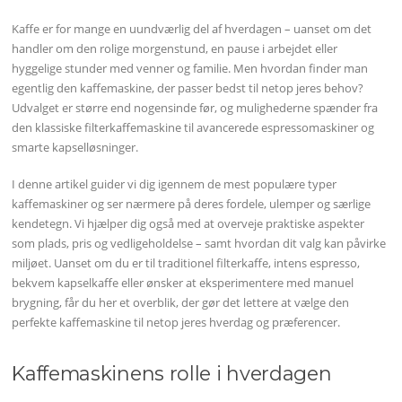
Kaffe er for mange en uundværlig del af hverdagen – uanset om det
handler om den rolige morgenstund, en pause i arbejdet eller
hyggelige stunder med venner og familie. Men hvordan finder man
egentlig den kaffemaskine, der passer bedst til netop jeres behov?
Udvalget er større end nogensinde før, og mulighederne spænder fra
den klassiske filterkaffemaskine til avancerede espressomaskiner og
smarte kapselløsninger.
I denne artikel guider vi dig igennem de mest populære typer
kaffemaskiner og ser nærmere på deres fordele, ulemper og særlige
kendetegn. Vi hjælper dig også med at overveje praktiske aspekter
som plads, pris og vedligeholdelse – samt hvordan dit valg kan påvirke
miljøet. Uanset om du er til traditionel filterkaffe, intens espresso,
bekvem kapselkaffe eller ønsker at eksperimentere med manuel
brygning, får du her et overblik, der gør det lettere at vælge den
perfekte kaffemaskine til netop jeres hverdag og præferencer.
Kaffemaskinens rolle i hverdagen