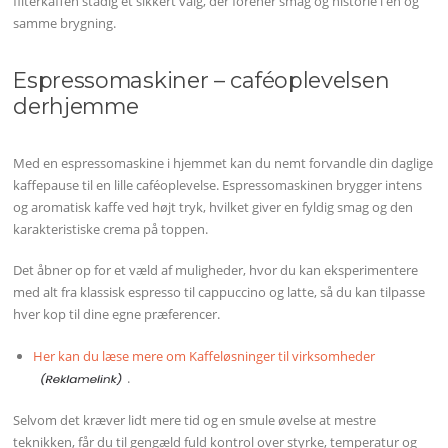
filterkaffen stadig et sikkert valg, der forener smag og historie i én og
samme brygning.
Espressomaskiner – caféoplevelsen
derhjemme
Med en espressomaskine i hjemmet kan du nemt forvandle din daglige
kaffepause til en lille caféoplevelse. Espressomaskinen brygger intens
og aromatisk kaffe ved højt tryk, hvilket giver en fyldig smag og den
karakteristiske crema på toppen.
Det åbner op for et væld af muligheder, hvor du kan eksperimentere
med alt fra klassisk espresso til cappuccino og latte, så du kan tilpasse
hver kop til dine egne præferencer.
Her kan du læse mere om Kaffeløsninger til virksomheder
.
Selvom det kræver lidt mere tid og en smule øvelse at mestre
teknikken, får du til gengæld fuld kontrol over styrke, temperatur og