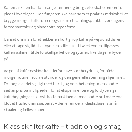
Kaffemaskinen har for mange familier og boligfællesskaber en central
plads i hverdagen. Den fungerer ikke bare som et praktisk redskab til at
brygge morgenkaffen, men også som et samlingspunkt, hvor dagens
første samtaler og planer ofte tager form.
Uanset om man foretrækker en hurtig kop kaffe på vej ud ad døren
eller at tage sig tid til at nyde en stille stund i weekenden, tilpasses
kaffemaskinen til de forskellige behov og rytmer, hverdagene byder
på.
Valget af kaffemaskine kan derfor have stor betydning for både
morgenrutiner, sociale stunder og den generelle stemning i hjemmet.
For nogle er det vigtigt med hurtig og nem betjening, mens andre
sætter pris på muligheden for at eksperimentere og fordybe sig i
kaffebrygningens kunst. Kaffemaskinen er med andre ord mere end
blot et husholdningsapparat – den er en del af dagligdagens små
ritualer og fællesskaber.
Klassisk filterkaffe – tradition og smag