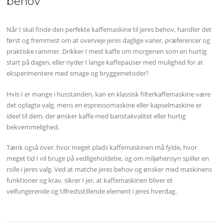
behov
Når I skal finde den perfekte kaffemaskine til jeres behov, handler det
først og fremmest om at overveje jeres daglige vaner, præferencer og
praktiske rammer. Drikker I mest kaffe om morgenen som en hurtig
start på dagen, eller nyder I lange kaffepauser med mulighed for at
eksperimentere med smage og bryggemetoder?
Hvis I er mange i husstanden, kan en klassisk filterkaffemaskine være
det oplagte valg, mens en espressomaskine eller kapselmaskine er
ideel til dem, der ønsker kaffe med baristakvalitet eller hurtig
bekvemmelighed.
Tænk også over, hvor meget plads kaffemaskinen må fylde, hvor
meget tid I vil bruge på vedligeholdelse, og om miljøhensyn spiller en
rolle i jeres valg. Ved at matche jeres behov og ønsker med maskinens
funktioner og krav, sikrer I jer, at kaffemaskinen bliver et
velfungerende og tilfredsstillende element i jeres hverdag.