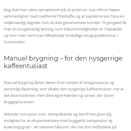
Dog skal man være opmærksom på, at prisen pr. kop ofte er højere
sammenlignet med traditionel filterkaffe, og at kapslerne kan have en
miljømæssig slagside, hvis de ikke genanvendes korrekt. Til gengæld får
man en brugervenlig løsning, hvor bekvemmeligheden er i højsædet,
og hvor man nemt kan tilfredsstille forskellige smagspræferencer i
husstanden.
Manuel brygning – for den nysgerrige
kaffeentusiast
Manuel brygning åbner døren til en verden af smagsnuancer og
personlig tilpasning, som tiltaler den nysgerrige kaffeentusiast. Her er
det ikke maskinen, men dine egne hænder og sanser, der styrer
bryggeprocessen.
Metoder som pour over, stempelkande og AeroPress giver dig
mulighed for at eksperimentere med bryggetid, temperatur og
kværningsgrad – alt sammen faktorer, der har stor indflydelse på