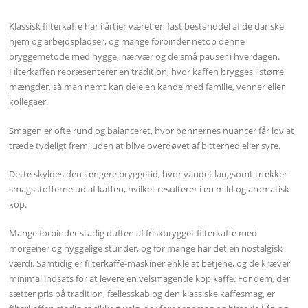
Klassisk filterkaffe har i årtier været en fast bestanddel af de danske
hjem og arbejdspladser, og mange forbinder netop denne
bryggemetode med hygge, nærvær og de små pauser i hverdagen.
Filterkaffen repræsenterer en tradition, hvor kaffen brygges i større
mængder, så man nemt kan dele en kande med familie, venner eller
kollegaer.
Smagen er ofte rund og balanceret, hvor bønnernes nuancer får lov at
træde tydeligt frem, uden at blive overdøvet af bitterhed eller syre.
Dette skyldes den længere bryggetid, hvor vandet langsomt trækker
smagsstofferne ud af kaffen, hvilket resulterer i en mild og aromatisk
kop.
Mange forbinder stadig duften af friskbrygget filterkaffe med
morgener og hyggelige stunder, og for mange har det en nostalgisk
værdi. Samtidig er filterkaffe-maskiner enkle at betjene, og de kræver
minimal indsats for at levere en velsmagende kop kaffe. For dem, der
sætter pris på tradition, fællesskab og den klassiske kaffesmag, er