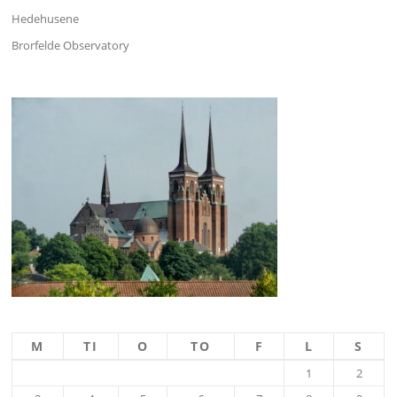
Hedehusene
Brorfelde Observatory
M
TI
O
TO
F
L
S
1
2