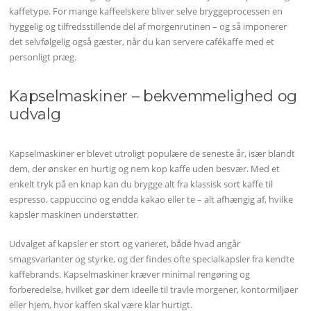
kaffetype. For mange kaffeelskere bliver selve bryggeprocessen en
hyggelig og tilfredsstillende del af morgenrutinen – og så imponerer
det selvfølgelig også gæster, når du kan servere cafékaffe med et
personligt præg.
Kapselmaskiner – bekvemmelighed og
udvalg
Kapselmaskiner er blevet utroligt populære de seneste år, især blandt
dem, der ønsker en hurtig og nem kop kaffe uden besvær. Med et
enkelt tryk på en knap kan du brygge alt fra klassisk sort kaffe til
espresso, cappuccino og endda kakao eller te – alt afhængig af, hvilke
kapsler maskinen understøtter.
Udvalget af kapsler er stort og varieret, både hvad angår
smagsvarianter og styrke, og der findes ofte specialkapsler fra kendte
kaffebrands. Kapselmaskiner kræver minimal rengøring og
forberedelse, hvilket gør dem ideelle til travle morgener, kontormiljøer
eller hjem, hvor kaffen skal være klar hurtigt.