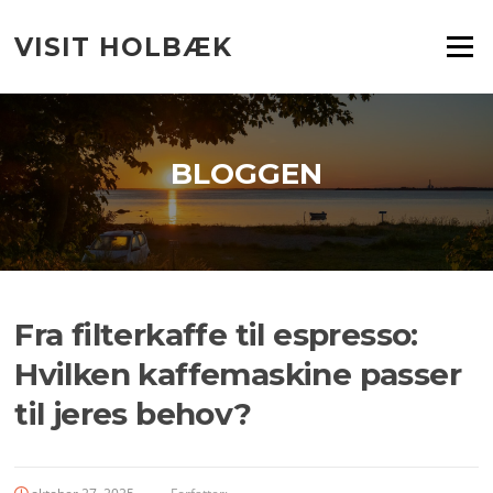
Spring
til
VISIT HOLBÆK
Menu
indhold
BLOGGEN
Fra filterkaffe til espresso:
Hvilken kaffemaskine passer
til jeres behov?