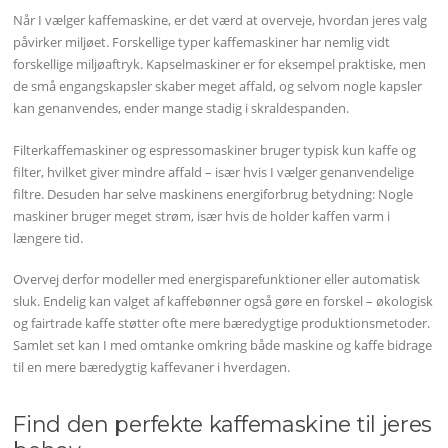
Når I vælger kaffemaskine, er det værd at overveje, hvordan jeres valg
påvirker miljøet. Forskellige typer kaffemaskiner har nemlig vidt
forskellige miljøaftryk. Kapselmaskiner er for eksempel praktiske, men
de små engangskapsler skaber meget affald, og selvom nogle kapsler
kan genanvendes, ender mange stadig i skraldespanden.
Filterkaffemaskiner og espressomaskiner bruger typisk kun kaffe og
filter, hvilket giver mindre affald – især hvis I vælger genanvendelige
filtre. Desuden har selve maskinens energiforbrug betydning: Nogle
maskiner bruger meget strøm, især hvis de holder kaffen varm i
længere tid.
Overvej derfor modeller med energisparefunktioner eller automatisk
sluk. Endelig kan valget af kaffebønner også gøre en forskel – økologisk
og fairtrade kaffe støtter ofte mere bæredygtige produktionsmetoder.
Samlet set kan I med omtanke omkring både maskine og kaffe bidrage
til en mere bæredygtig kaffevaner i hverdagen.
Find den perfekte kaffemaskine til jeres