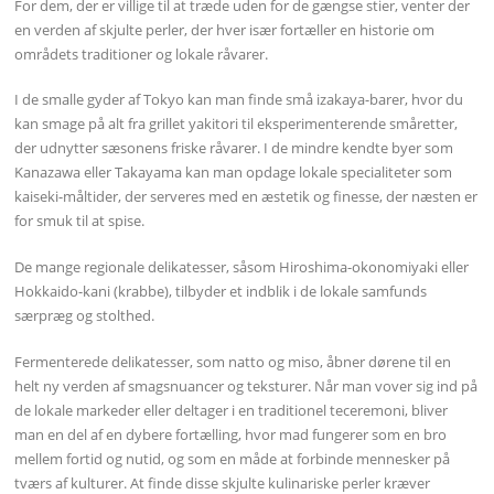
For dem, der er villige til at træde uden for de gængse stier, venter der
en verden af skjulte perler, der hver især fortæller en historie om
områdets traditioner og lokale råvarer.
I de smalle gyder af Tokyo kan man finde små izakaya-barer, hvor du
kan smage på alt fra grillet yakitori til eksperimenterende småretter,
der udnytter sæsonens friske råvarer. I de mindre kendte byer som
Kanazawa eller Takayama kan man opdage lokale specialiteter som
kaiseki-måltider, der serveres med en æstetik og finesse, der næsten er
for smuk til at spise.
De mange regionale delikatesser, såsom Hiroshima-okonomiyaki eller
Hokkaido-kani (krabbe), tilbyder et indblik i de lokale samfunds
særpræg og stolthed.
Fermenterede delikatesser, som natto og miso, åbner dørene til en
helt ny verden af smagsnuancer og teksturer. Når man vover sig ind på
de lokale markeder eller deltager i en traditionel teceremoni, bliver
man en del af en dybere fortælling, hvor mad fungerer som en bro
mellem fortid og nutid, og som en måde at forbinde mennesker på
tværs af kulturer. At finde disse skjulte kulinariske perler kræver