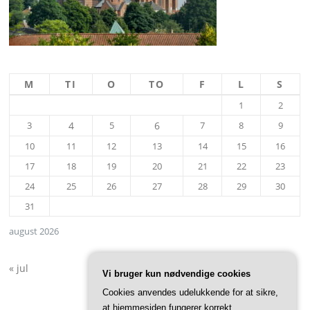
M
TI
O
TO
F
L
S
1
2
3
4
5
6
7
8
9
10
11
12
13
14
15
16
17
18
19
20
21
22
23
24
25
26
27
28
29
30
31
august 2026
« jul
Vi bruger kun nødvendige cookies
Cookies anvendes udelukkende for at sikre,
at hjemmesiden fungerer korrekt.