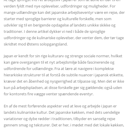
verden fyldt med nye oplevelser, udfordringer og muligheder. For
mange udlændinge kan det japanske arbejdseventyr være en rejse, der
starter med sproglige barrierer og kulturelle forskelle, men som
udvikler sig til en berigende opdagelse af landets unikke skikke og
traditioner. I denne artikel dykker vi ned i både de sproglige
udfordringer og de kulinariske oplevelser, der venter dem, der tør tage
skridtet mod Østens solopgangsland.
Japan er kendt for sin rige kulturarv og strenge sociale normer, hvilket
kan gøre overgangen til et nyt arbejdsmiljø både fascinerende og
udfordrende for udlændinge. Fra at lære at navigere i komplekse
hierarkiske strukturer til at forstå de subtile nuancer i japansk etikette,
kræver det en åbenhed og nysgerrighed at tilpasse sig. Men det er ikke
kun på arbejdspladsen, at disse forskelle gør sig gældende; også uden
for kontorets fire vægge venter spændende eventyr.
En af de mest forførende aspekter ved at leve og arbejde i Japan er
landets kulinariske kultur. Det japanske køkken, med dets uendelige
variationer og dybe rødder i traditionen, tilbyder en sanselig rejse
gennem smag og teksturer. Det er her, i mødet med det lokale køkken,