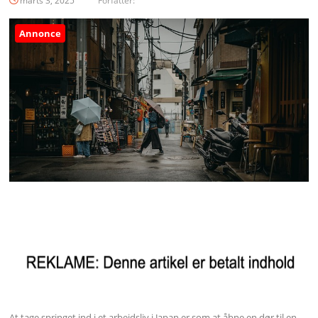
marts 3, 2025
Forfatter:
Annonce
At tage springet ind i et arbejdsliv i Japan er som at åbne en dør til en