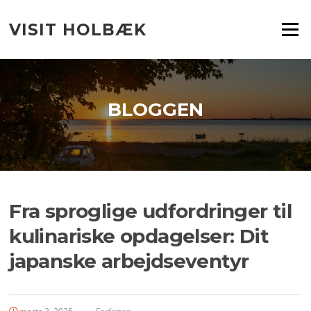
Spring
til
VISIT HOLBÆK
Menu
indhold
BLOGGEN
Fra sproglige udfordringer til
kulinariske opdagelser: Dit
japanske arbejdseventyr