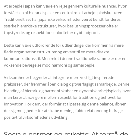
At arbejde i Japan kan være en rejse gennem kulturelle nuancer, hvor
forståelsen af hierarki spiller en central rolle i arbejdspladskulturen.
Traditionelt set har japanske virksomheder været kendt for deres
stærke hierarkiske strukturer, hvor beslutningsprocesser ofte er
topstyrede, og respekt for senioritet er dybt indgroet.
Dette kan være udfordrende for udlændinge, der kommer fra mere
flade organisationsstrukturer og er vant til en mere direkte
kommunikationsstil. Men midt i denne traditionelle ramme er der en
voksende bevægelse mod harmoni og samarbejde.
Virksomheder begynder at integrere mere vestligt inspirerede
praksisser, der fremmer åben dialog og tværfagligt samarbejde. Denne
blanding af hierarki og harmoni skaber en dynamisk arbejdsplads, hvor
man lærer at navigere mellem respekt for tradition og behovet for
innovation. For dem, der formår at tilpasse sig denne balance, åbner
der sig muligheder for at skabe meningsfulde relationer og bidrage
positivt til virksomhedens udvikling.
Sociale normer og etikette: At forstå de