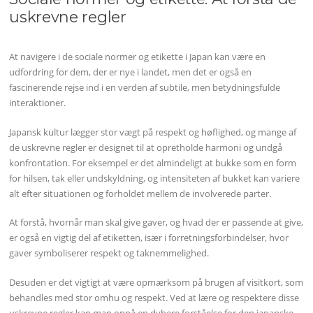
uskrevne regler
At navigere i de sociale normer og etikette i Japan kan være en
udfordring for dem, der er nye i landet, men det er også en
fascinerende rejse ind i en verden af subtile, men betydningsfulde
interaktioner.
Japansk kultur lægger stor vægt på respekt og høflighed, og mange af
de uskrevne regler er designet til at opretholde harmoni og undgå
konfrontation. For eksempel er det almindeligt at bukke som en form
for hilsen, tak eller undskyldning, og intensiteten af bukket kan variere
alt efter situationen og forholdet mellem de involverede parter.
At forstå, hvornår man skal give gaver, og hvad der er passende at give,
er også en vigtig del af etiketten, især i forretningsforbindelser, hvor
gaver symboliserer respekt og taknemmelighed.
Desuden er det vigtigt at være opmærksom på brugen af visitkort, som
behandles med stor omhu og respekt. Ved at lære og respektere disse