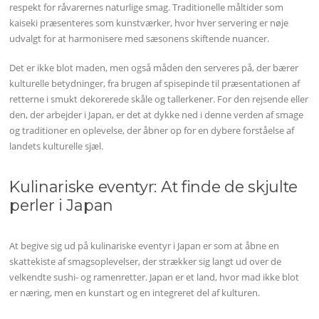
respekt for råvarernes naturlige smag. Traditionelle måltider som
kaiseki præsenteres som kunstværker, hvor hver servering er nøje
udvalgt for at harmonisere med sæsonens skiftende nuancer.
Det er ikke blot maden, men også måden den serveres på, der bærer
kulturelle betydninger, fra brugen af spisepinde til præsentationen af
retterne i smukt dekorerede skåle og tallerkener. For den rejsende eller
den, der arbejder i Japan, er det at dykke ned i denne verden af smage
og traditioner en oplevelse, der åbner op for en dybere forståelse af
landets kulturelle sjæl.
Kulinariske eventyr: At finde de skjulte
perler i Japan
At begive sig ud på kulinariske eventyr i Japan er som at åbne en
skattekiste af smagsoplevelser, der strækker sig langt ud over de
velkendte sushi- og ramenretter. Japan er et land, hvor mad ikke blot
er næring, men en kunstart og en integreret del af kulturen.