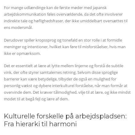
For mange udlændinge kan de første møder med japansk
arbejdskommunikation føles overvældende, da det ofte involverer
indirekte tale og høflighedsfraser, der ikke umiddelbart oversættes til
ens modersmål.
Derudover spiller kropssprog og tonefald en stor rolle i at formidle
meninger og intentioner, hvilket kan føre til misforståelser, hvis man
ikke er opmærksom.
Det er essentielt at lære at lytte mellem linjerne og forstå de subtile
vink, der ofte styrer samtalernes retning. Selvom disse sproglige
barrierer kan være betydelige, tilbyder de også en mulighed for
personlig vækst og dybere interkulturel forståelse, når man formår at
overvinde dem. Det kræver tålmodighed, vilje til at lære, og ikke mindst
modet til at begå fejl og lære af dem.
Kulturelle forskelle på arbejdspladsen:
Fra hierarki til harmoni