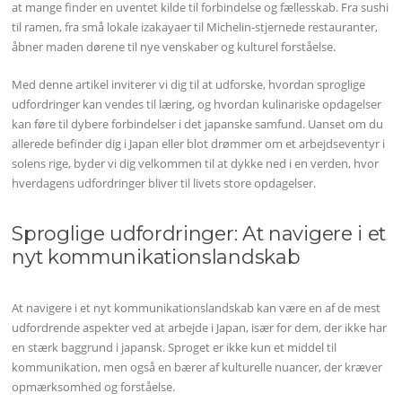
at mange finder en uventet kilde til forbindelse og fællesskab. Fra sushi
til ramen, fra små lokale izakayaer til Michelin-stjernede restauranter,
åbner maden dørene til nye venskaber og kulturel forståelse.
Med denne artikel inviterer vi dig til at udforske, hvordan sproglige
udfordringer kan vendes til læring, og hvordan kulinariske opdagelser
kan føre til dybere forbindelser i det japanske samfund. Uanset om du
allerede befinder dig i Japan eller blot drømmer om et arbejdseventyr i
solens rige, byder vi dig velkommen til at dykke ned i en verden, hvor
hverdagens udfordringer bliver til livets store opdagelser.
Sproglige udfordringer: At navigere i et
nyt kommunikationslandskab
At navigere i et nyt kommunikationslandskab kan være en af de mest
udfordrende aspekter ved at arbejde i Japan, især for dem, der ikke har
en stærk baggrund i japansk. Sproget er ikke kun et middel til
kommunikation, men også en bærer af kulturelle nuancer, der kræver
opmærksomhed og forståelse.