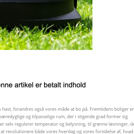
s hast, forandres også vores måde at bo på. Fremtidens boliger er
 bæredygtige og tilpasselige rum, der i stigende grad former sig
r selv regulerer temperatur og belysning, til grønne løsninger, d
at revolutionere både vores hverdag og vores forståelse af, hvad