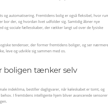
 og automatisering. Fremtidens bolig er også fleksibel, hvor ru
der bor der, og hvordan livet udfolder sig. Samtidig åbner nye
ed og sociale fællesskaber, der rækker langt ud over de fysiske
nologiske tendenser, der former fremtidens boliger, og ser nærmer
ke, leve og udvikle sig sammen med os.
r boligen tænker selv
imale indeklima, bestiller dagligvarer, når køleskabet er tomt, og
 behov. I fremtidens intelligente hjem bliver avancerede sensorer
agen.