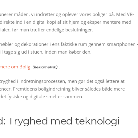
ionerer måden, vi indretter og oplever vores boliger på. Med VR-
irekte ind i en digital kopi af sit hjem og eksperimentere med
ialer, før man træffer endelige beslutninger.
le møbler og dekorationer i ens faktiske rum gennem smartphonen 
il tage sig ud i stuen, inden man køber den.
 mere om Bolig
.
 tryghed i indretningsprocessen, men gør det også lettere at
rencer. Fremtidens boligindretning bliver således både mere
det fysiske og digitale smelter sammen.
d: Tryghed med teknologi