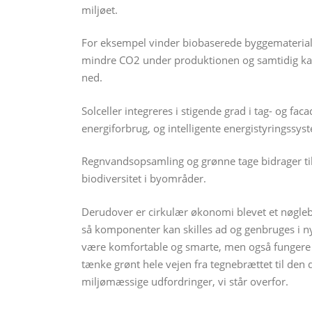
miljøet.
For eksempel vinder biobaserede byggematerial
mindre CO2 under produktionen og samtidig kan
ned.
Solceller integreres i stigende grad i tag- og fac
energiforbrug, og intelligente energistyringssys
Regnvandsopsamling og grønne tage bidrager ti
biodiversitet i byområder.
Derudover er cirkulær økonomi blevet et nøgleb
så komponenter kan skilles ad og genbruges i nye
være komfortable og smarte, men også fungere 
tænke grønt hele vejen fra tegnebrættet til den da
miljømæssige udfordringer, vi står overfor.