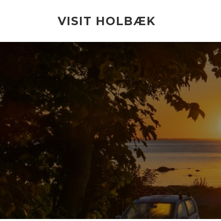
Spring
til
VISIT HOLBÆK
indhold