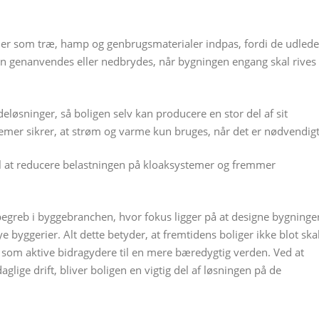
er som træ, hamp og genbrugsmaterialer indpas, fordi de udlede
 genanvendes eller nedbrydes, når bygningen engang skal rives
adeløsninger, så boligen selv kan producere en stor del af sit
temer sikrer, at strøm og varme kun bruges, når det er nødvendigt
l at reducere belastningen på kloaksystemer og fremmer
egreb i byggebranchen, hvor fokus ligger på at designe bygninger
 byggerier. Alt dette betyder, at fremtidens boliger ikke blot ska
som aktive bidragydere til en mere bæredygtig verden. Ved at
glige drift, bliver boligen en vigtig del af løsningen på de