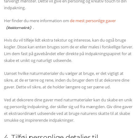
farverigt mønster. Dette vil give en personlig og kreativ touch til din
indpakning.
Her finder du mere information om
de mest personlige gaver
.
Hvis du vil tilføje lidt ekstra tekstur og interesse, kan du også bruge
kogler. Disse kan enten bruges som de er eller males i forskellige farver.
Lim dem fast på gavebåndet eller direkte på indpakningspapiret for at
skabe et unikt og naturligt udseende.
Uanset hvilke naturmaterialer du vælger at bruge, er det vigtigt at
sikre, at de er tørre og rene, inden du bruger dem til at dekorere dine
gaver. Dette vil sikre, at de holder længere og ser pæne ud.
Ved at dekorere dine gaver med naturmaterialer kan du skabe en unik
og personlig indpakning, der skiller sig ud fra mængden. Giv dine gaver
et ekstraordinært udseende ved at bruge naturens skatte til at skabe
smukke og inspirerende indpakninger.
4. Tilføj personlige detaljer til