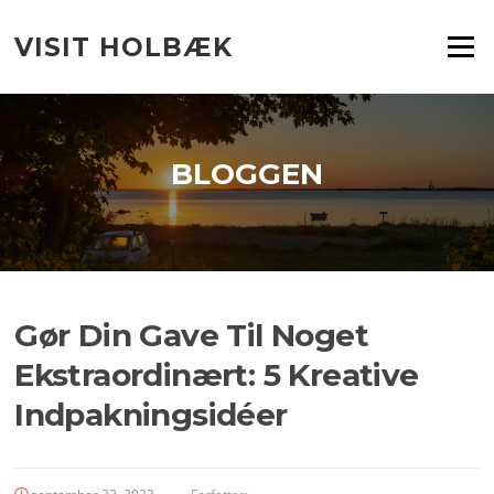
Spring
til
VISIT HOLBÆK
Menu
indhold
BLOGGEN
Gør Din Gave Til Noget
Ekstraordinært: 5 Kreative
Indpakningsidéer