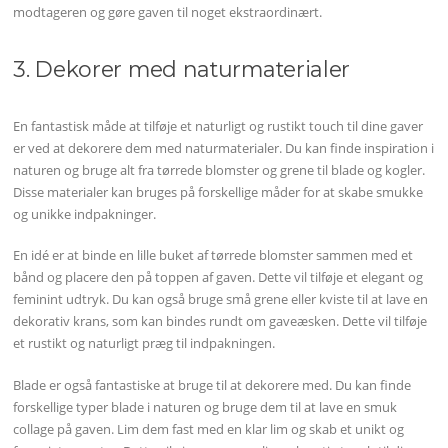
modtageren og gøre gaven til noget ekstraordinært.
3. Dekorer med naturmaterialer
En fantastisk måde at tilføje et naturligt og rustikt touch til dine gaver
er ved at dekorere dem med naturmaterialer. Du kan finde inspiration i
naturen og bruge alt fra tørrede blomster og grene til blade og kogler.
Disse materialer kan bruges på forskellige måder for at skabe smukke
og unikke indpakninger.
En idé er at binde en lille buket af tørrede blomster sammen med et
bånd og placere den på toppen af gaven. Dette vil tilføje et elegant og
feminint udtryk. Du kan også bruge små grene eller kviste til at lave en
dekorativ krans, som kan bindes rundt om gaveæsken. Dette vil tilføje
et rustikt og naturligt præg til indpakningen.
Blade er også fantastiske at bruge til at dekorere med. Du kan finde
forskellige typer blade i naturen og bruge dem til at lave en smuk
collage på gaven. Lim dem fast med en klar lim og skab et unikt og