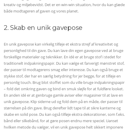
kreativ og miljøbevidst. Det er en win-win situation, hvor du kan glæde
både modtageren af gaven og vores planet.
2. Skab en unik gavepose
En unik gavepose kan virkelig tilføje et ekstra strejf af kreativitet og
personlighed til din gave. Du kan lave din egen gavepose ved at bruge
forskellige materialer og teknikker. En idé er at bruge stof i stedet for
traditionelt indpakningspapir. Du kan vælge et farverigt mønstret stof,
der passer til modtagerens smag eller interesse. Du kan også bruge et
stykke stof, der har en særlig betydning for jer begge, for at tilføje en
personlig touch. Brug blot stoffet som du ville bruge indpakningspapir
– fold det omkring gaven og bind en smuk sløjfe for at fuldføre looket.
En anden idé er at genbruge gamle aviser eller magasiner til at lave en
unik gavepose. Klip siderne ud og fold dem på en måde, der passer til
størrelsen på din gave. Brug derefter lidt tape til at sikre kanterne og
skabe en solid pose. Du kan også tilføje ekstra dekorationer, som f.eks.
bånd eller silkebånd, for at gøre posen endnu mere speciel. Uanset
hvilken metode du vælger, vil en unik gavepose helt sikkert imponere