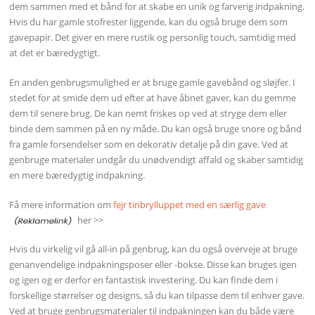
dem sammen med et bånd for at skabe en unik og farverig indpakning.
Hvis du har gamle stofrester liggende, kan du også bruge dem som
gavepapir. Det giver en mere rustik og personlig touch, samtidig med
at det er bæredygtigt.
En anden genbrugsmulighed er at bruge gamle gavebånd og sløjfer. I
stedet for at smide dem ud efter at have åbnet gaver, kan du gemme
dem til senere brug. De kan nemt friskes op ved at stryge dem eller
binde dem sammen på en ny måde. Du kan også bruge snore og bånd
fra gamle forsendelser som en dekorativ detalje på din gave. Ved at
genbruge materialer undgår du unødvendigt affald og skaber samtidig
en mere bæredygtig indpakning.
Få mere information om
fejr tinbrylluppet med en særlig gave
her >>
Hvis du virkelig vil gå all-in på genbrug, kan du også overveje at bruge
genanvendelige indpakningsposer eller -bokse. Disse kan bruges igen
og igen og er derfor en fantastisk investering. Du kan finde dem i
forskellige størrelser og designs, så du kan tilpasse dem til enhver gave.
Ved at bruge genbrugsmaterialer til indpakningen kan du både være