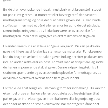
En idé til en overraskende indpakningsteknik er at bruge stof i stedet
for papir. Vælg et smukt mønstret eller farverigt stof, der passer til
modtagerens smag, og brug det til at pakke gaven ind. Du kan binde
stoffet sammen med et bånd eller en snor for at holde det på plads.
Denne indpakningsmetode vil ikke kun være en overraskelse for
modtageren, men det vil også give en ekstra dimension til gaven.
En anden kreativ idé er at lave en “gave i en gave”. Du kan pakke din
gave ind i flere lag af forskellige størrelser og materialer. For eksempel
kan du bruge en æske til at pakke gaven ind, og derefter pakke æsken
ind i en anden æske eller en pose. Fortsæt med at tilføje flere lag, indtil
du har en imponerende stak af gaver. Denne indpakningsteknik vil
skabe en spændende og overraskende oplevelse for modtageren, da
de vil blive overrasket over at finde flere gaver indeni.
En tredje idé er at bruge en usædvanlig form for indpakning. Du kan for
eksempel bruge en ballon eller en oppustelig poollegetøjsfigur til at
pakke gaven ind. Placer gaven inde i ballonen eller legetøjet, og pust
det op for at skabe en stor overraskelse, når modtageren åbner det.