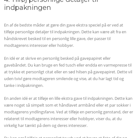
indpakningen
En af de bedste måder at gøre din gave ekstra speciel på er ved at
tilføje personlige detaljer til indpakningen. Dette kan være alt fra en
håndskrevet besked til en personlig lille gave, der passer til
modtagerens interesser eller hobbyer.
En idé er at skrive en personlig besked på gavepapiret eller
gavebåndet. Du kan bruge en fed tusch eller endda en varmepresse til
at trykke et personligt citat eller en sød hilsen på gavepapiret. Dette vil
uden tvivl gøre modtageren smilende og vise, at du har lagt tid og
tanke i indpakningen.
En anden idé er at tilføje en lille ekstra gave til indpakningen. Dette kan
være noget så simpelt som et håndlavet armbånd eller et par sokker i
modtagerens yndlingsfarve. Ved at tilføje en personlig genstand, der er
relateret til modtagerens interesser eller hobbyer, viser du, at du
virkelig har tænkt på dem og deres interesser.