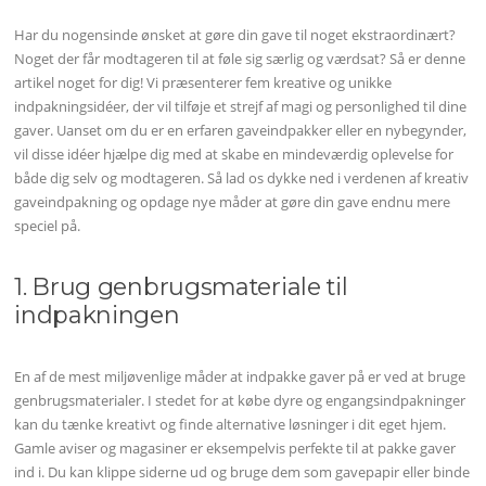
Har du nogensinde ønsket at gøre din gave til noget ekstraordinært?
Noget der får modtageren til at føle sig særlig og værdsat? Så er denne
artikel noget for dig! Vi præsenterer fem kreative og unikke
indpakningsidéer, der vil tilføje et strejf af magi og personlighed til dine
gaver. Uanset om du er en erfaren gaveindpakker eller en nybegynder,
vil disse idéer hjælpe dig med at skabe en mindeværdig oplevelse for
både dig selv og modtageren. Så lad os dykke ned i verdenen af kreativ
gaveindpakning og opdage nye måder at gøre din gave endnu mere
speciel på.
1. Brug genbrugsmateriale til
indpakningen
En af de mest miljøvenlige måder at indpakke gaver på er ved at bruge
genbrugsmaterialer. I stedet for at købe dyre og engangsindpakninger
kan du tænke kreativt og finde alternative løsninger i dit eget hjem.
Gamle aviser og magasiner er eksempelvis perfekte til at pakke gaver
ind i. Du kan klippe siderne ud og bruge dem som gavepapir eller binde