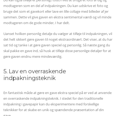
Du kan også tilføje et personligt touch ved at bruge et foto af dig og
modtageren som en del af indpakningen. Du kan udskrive et foto og
bruge det som et gavekort eller lave en lille collage med billeder af jer
sammen. Dette vil give gaven en ekstra sentimental værdi og vil minde
modtageren om de gode minder, I har delt.
Uanset hvilken personlig detalje du vælger at tilføje til indpakningen, vil
det helt sikkert gøre gaven til noget ekstraordinært. Det viser, at du har
sat tid og tanke i at gøre gaven speciel og personlig. Så næste gang du
skal pakke en gave ind, så husk at tilføje disse personlige detaljer for at
gøre gaven endnu mere mindeværdig.
5. Lav en overraskende
indpakningsteknik
En fantastisk måde at gøre en gave ekstra speciel på er ved at anvende
en overraskende indpakningsteknik. I stedet for den traditionelle
indpakning i gavepapir kan du eksperimentere med forskellige
teknikker for at skabe en unik og spændende præsentation af din
gave.