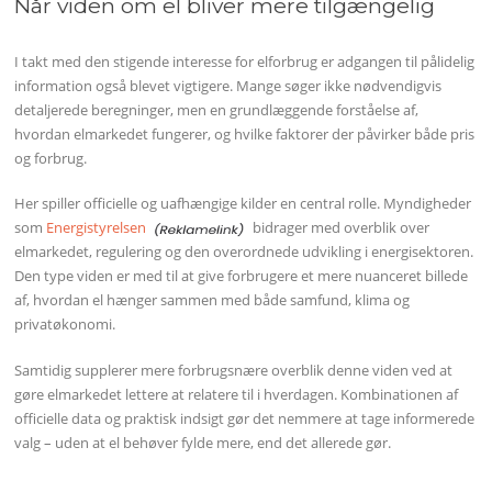
Når viden om el bliver mere tilgængelig
I takt med den stigende interesse for elforbrug er adgangen til pålidelig
information også blevet vigtigere. Mange søger ikke nødvendigvis
detaljerede beregninger, men en grundlæggende forståelse af,
hvordan elmarkedet fungerer, og hvilke faktorer der påvirker både pris
og forbrug.
Her spiller officielle og uafhængige kilder en central rolle. Myndigheder
som
Energistyrelsen
bidrager med overblik over
elmarkedet, regulering og den overordnede udvikling i energisektoren.
Den type viden er med til at give forbrugere et mere nuanceret billede
af, hvordan el hænger sammen med både samfund, klima og
privatøkonomi.
Samtidig supplerer mere forbrugsnære overblik denne viden ved at
gøre elmarkedet lettere at relatere til i hverdagen. Kombinationen af
officielle data og praktisk indsigt gør det nemmere at tage informerede
valg – uden at el behøver fylde mere, end det allerede gør.