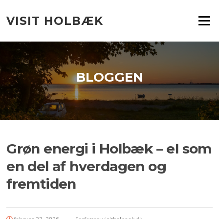
Spring
til
VISIT HOLBÆK
Menu
indhold
BLOGGEN
Grøn energi i Holbæk – el som
en del af hverdagen og
fremtiden