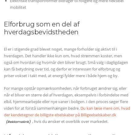
Elektriske transportformer bidrager til roligere og mere fleksibel
mobilitet
Elforbrug som en del af
hverdagsbevidstheden
El er i stigende grad blevet noget, mange forholder sig aktivt til i
hverdagen. Det handler ikke kun om, hvad strømmen koster, men
også om hvordan og hvornår den bliver brugt. Små valg i dagligdagen
kan få betydning over tid, og derfor er interessen for elforbrug og
priser vokset i takt med, at energi fylder mere i både hjem og by.
For mange opstår opmærksomheden, når forbruget ændrer sig, eller
når el bliver en større del af hverdagen, eksempelvis i forbindelse med
elbil, hjemmearbejde eller nye vaner i boligen. I den proces søger flere
viden for at forstå sammenhængen bedre.
Du kan læse mere om, hvad
der kendetegner de billigste elselskaber på Billigeelselskaber.dk
, hvis du ønsker et overblik over markedet.