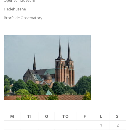
Open Air Museum
Hedehusene
Brorfelde Observatory
M
TI
O
TO
F
L
S
1
2