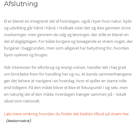
Afslutning
El er blevet en integreret del af hverdagen, også i byer hvor natur, byliv
og udvikling går hånd i hånd. I Holbæk viser det sig ikke gennem store
markeringer, men gennem de valg og løsninger, der stille er blevet en
del af dagligdagen. For både borgere og besøgende er strøm noget, der
fungerer i baggrunden, men som alligevel har betydning for, hvordan
byen opleves og bruges.
Når interessen for elforbrug og energi vokser, handler det i høj grad
om forståelse frem for handling her og nu. At kende sammenhængene
gør det lettere at navigere i en hverdag, hvor el spiller en større rolle
end tidligere. På den måde bliver el ikke et fokuspunkt i sig selv, men
en naturlig del af den måde, hverdagen hænger sammen på – lokalt
såvel som nationalt.
Læs mere omkring hvordan du finder det bedste tilbud på strøm her.