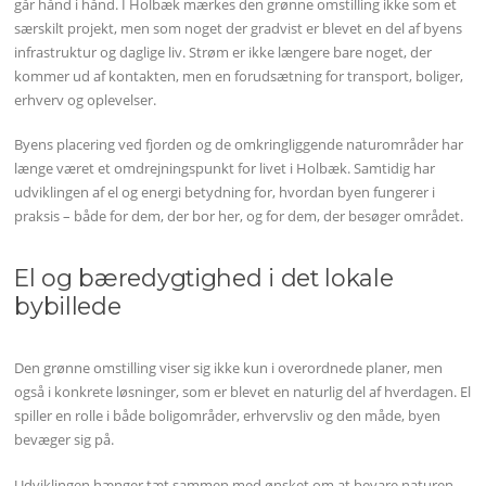
går hånd i hånd. I Holbæk mærkes den grønne omstilling ikke som et
særskilt projekt, men som noget der gradvist er blevet en del af byens
infrastruktur og daglige liv. Strøm er ikke længere bare noget, der
kommer ud af kontakten, men en forudsætning for transport, boliger,
erhverv og oplevelser.
Byens placering ved fjorden og de omkringliggende naturområder har
længe været et omdrejningspunkt for livet i Holbæk. Samtidig har
udviklingen af el og energi betydning for, hvordan byen fungerer i
praksis – både for dem, der bor her, og for dem, der besøger området.
El og bæredygtighed i det lokale
bybillede
Den grønne omstilling viser sig ikke kun i overordnede planer, men
også i konkrete løsninger, som er blevet en naturlig del af hverdagen. El
spiller en rolle i både boligområder, erhvervsliv og den måde, byen
bevæger sig på.
Udviklingen hænger tæt sammen med ønsket om at bevare naturen