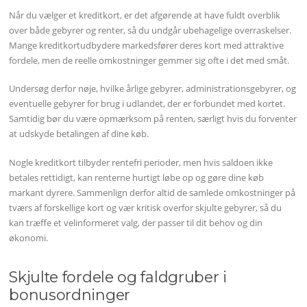
Når du vælger et kreditkort, er det afgørende at have fuldt overblik
over både gebyrer og renter, så du undgår ubehagelige overraskelser.
Mange kreditkortudbydere markedsfører deres kort med attraktive
fordele, men de reelle omkostninger gemmer sig ofte i det med småt.
Undersøg derfor nøje, hvilke årlige gebyrer, administrationsgebyrer, og
eventuelle gebyrer for brug i udlandet, der er forbundet med kortet.
Samtidig bør du være opmærksom på renten, særligt hvis du forventer
at udskyde betalingen af dine køb.
Nogle kreditkort tilbyder rentefri perioder, men hvis saldoen ikke
betales rettidigt, kan renterne hurtigt løbe op og gøre dine køb
markant dyrere. Sammenlign derfor altid de samlede omkostninger på
tværs af forskellige kort og vær kritisk overfor skjulte gebyrer, så du
kan træffe et velinformeret valg, der passer til dit behov og din
økonomi.
Skjulte fordele og faldgruber i
bonusordninger