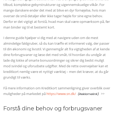
tilbud, komplekse gebyrstrukturer og uigennemskuelige vilkår. For
mange danskere ender det med at blive en dyr fornøjelse, hvis man
overser de små detaljer eller ikke tager højde for sine egne behov.
Derfor er det vigtigt at forstå, hvad man skal være opmærksom på, før
man binder sig til et bestemt kort.
I denne guide hjælper vi dig med at navigere uden om de mest
almindelige faldgruber, så du kan træffe et informeret valg, der passer
til din økonomi og livsstil. Vi gennemgår alt fra vigtigheden af at kende
dine forbrugsvaner og læse det med småt, til hvordan du undgår at
lade dig lokke af smarte bonusordninger og sikrer dig bedst muligt
mod svindel og uforudsete udgifter. Med de rette overvejelser kan et
kreditkort nemlig være et nyttigt værktøj – men det kræver, at du går
grundigt til værks.
Få mere information om Kreditkort sammenligning giver overblik over
muligheder på markedet på
https://www.sn.dk/
>>
Forstå dine behov og forbrugsvaner