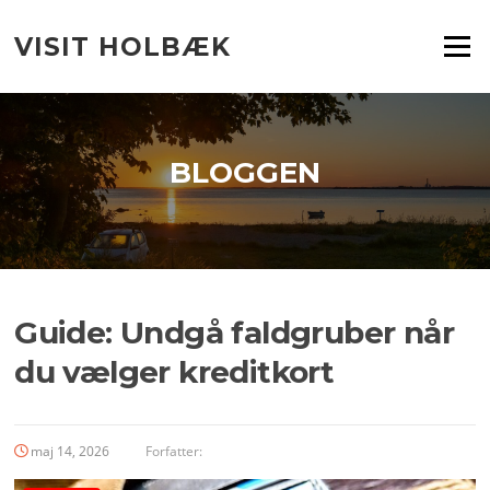
Spring
til
VISIT HOLBÆK
Menu
indhold
BLOGGEN
Guide: Undgå faldgruber når
du vælger kreditkort
maj 14, 2026
Forfatter: