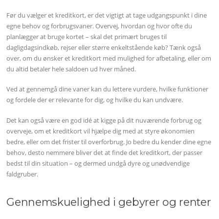
Før du vælger et kreditkort, er det vigtigt at tage udgangspunkt i dine
egne behov og forbrugsvaner. Overvej, hvordan og hvor ofte du
planlægger at bruge kortet – skal det primært bruges til
dagligdagsindkøb, rejser eller større enkeltstående køb? Tænk også
over, om du ønsker et kreditkort med mulighed for afbetaling, eller om
du altid betaler hele saldoen ud hver måned.
Ved at gennemgå dine vaner kan du lettere vurdere, hvilke funktioner
og fordele der er relevante for dig, og hvilke du kan undvære.
Det kan også være en god idé at kigge på dit nuværende forbrug og
overveje, om et kreditkort vil hjælpe dig med at styre økonomien
bedre, eller om det frister til overforbrug. Jo bedre du kender dine egne
behov, desto nemmere bliver det at finde det kreditkort, der passer
bedst til din situation – og dermed undgå dyre og unødvendige
faldgruber.
Gennemskuelighed i gebyrer og renter