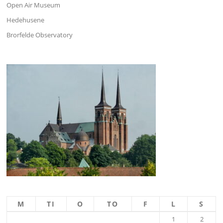
Open Air Museum
Hedehusene
Brorfelde Observatory
M
TI
O
TO
F
L
S
1
2