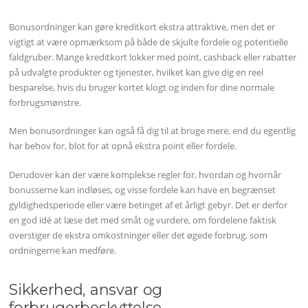
Bonusordninger kan gøre kreditkort ekstra attraktive, men det er
vigtigt at være opmærksom på både de skjulte fordele og potentielle
faldgruber. Mange kreditkort lokker med point, cashback eller rabatter
på udvalgte produkter og tjenester, hvilket kan give dig en reel
besparelse, hvis du bruger kortet klogt og inden for dine normale
forbrugsmønstre.
Men bonusordninger kan også få dig til at bruge mere, end du egentlig
har behov for, blot for at opnå ekstra point eller fordele.
Derudover kan der være komplekse regler for, hvordan og hvornår
bonusserne kan indløses, og visse fordele kan have en begrænset
gyldighedsperiode eller være betinget af et årligt gebyr. Det er derfor
en god idé at læse det med småt og vurdere, om fordelene faktisk
overstiger de ekstra omkostninger eller det øgede forbrug, som
ordningerne kan medføre.
Sikkerhed, ansvar og
forbrugerbeskyttelse