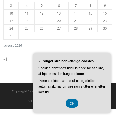
3
4
5
6
7
8
9
10
11
12
13
14
15
16
17
18
19
20
21
22
23
24
25
26
27
28
29
30
31
august 2026
« jul
Vi bruger kun nødvendige cookies
Cookies anvendes udelukkende for at sikre,
at hjemmesiden fungerer korrekt.
Disse cookies sættes af os og slettes
automatisk, når din session slutter eller efter
Copyright © 2026 Visit Holbæk. Alle rettigheder forbeholdes.
kort tid.
Screenr parallax theme
af FameThemes
OK
CVR DK37407739