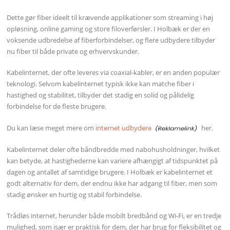
Dette gør fiber ideelt til krævende applikationer som streaming i høj
opløsning, online gaming og store filoverførsler. I Holbæk er der en
voksende udbredelse af fiberforbindelser, og flere udbydere tilbyder
nu fiber til både private og erhvervskunder.
Kabelinternet, der ofte leveres via coaxial-kabler, er en anden populær
teknologi. Selvom kabelinternet typisk ikke kan matche fiber i
hastighed og stabilitet, tilbyder det stadig en solid og pålidelig
forbindelse for de fleste brugere.
Du kan læse meget mere om
internet udbydere
her.
Kabelinternet deler ofte båndbredde med nabohusholdninger, hvilket
kan betyde, at hastighederne kan variere afhængigt af tidspunktet på
dagen og antallet af samtidige brugere. I Holbæk er kabelinternet et
godt alternativ for dem, der endnu ikke har adgang til fiber, men som
stadig ønsker en hurtig og stabil forbindelse.
Trådløs internet, herunder både mobilt bredbånd og Wi-Fi, er en tredje
mulighed, som især er praktisk for dem, der har brug for fleksibilitet og