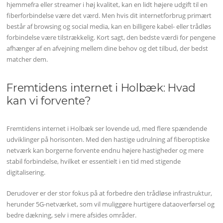
hjemmefra eller streamer i høj kvalitet, kan en lidt højere udgift til en
fiberforbindelse være det værd. Men hvis dit internetforbrug primært
består af browsing og social media, kan en billigere kabel- eller trådløs
forbindelse være tilstrækkelig. Kort sagt, den bedste værdi for pengene
afhænger af en afvejning mellem dine behov og det tilbud, der bedst
matcher dem.
Fremtidens internet i Holbæk: Hvad
kan vi forvente?
Fremtidens internet i Holbæk ser lovende ud, med flere spændende
udviklinger på horisonten. Med den hastige udrulning af fiberoptiske
netværk kan borgerne forvente endnu højere hastigheder og mere
stabil forbindelse, hvilket er essentielt i en tid med stigende
digitalisering.
Derudover er der stor fokus på at forbedre den trådløse infrastruktur,
herunder 5G-netværket, som vil muliggøre hurtigere dataoverførsel og
bedre dækning, selv i mere afsides områder.