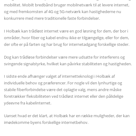
mobilitet. Mobilt bredbånd bruger mobilnetværk til at levere internet,
og med fremkomsten af 4G og 5G-netværk kan hastighederne nu
konkurrere med mere traditionelle faste forbindelser.
I Holbæk kan trådløst internet være en god løsning for dem, der bor i
områder, hvor fiber og kabel endnu ikke er tilgængelige, eller for dem,
der ofte er på farten og har brug for internetadgang forskellige steder.
Dog kan trådløse forbindelser være mere udsatte for interferens og
svingende signalstyrke, hvilket kan påvirke stabiliteten og hastigheden.
I sidste ende afhænger valget af internetteknologi i Holbæk af
individuelle behov og præferencer. For nogle vil den lynhurtige og
stabile fiberforbindelse være det oplagte valg, mens andre måske
foretrækker fleksibiliteten ved trådløst internet eller den pålidelige
ydeevne fra kabelinternet.
Uanset hvad er det klart, at Holbæk har en række muligheder, der kan
imødekomme byens forskellige internetbehov.