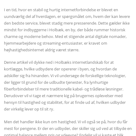
I en tid, hvor en stabil og hurtig internetforbindelse er blevet en
uundværlig del af hverdagen, er spørgsmålet om, hvem der kan levere
den bedste service, blevet stadig mere presserende. Dette gælder ikke
mindst for indbyggerne i Holbæk, en by, der både rummer historisk
charme og moderne behov. Med et stigende antal digitale nomader,
hjemmearbejdere og streaming-entusiaster, er kravet om
højhastighedsinternet aldrig været større.
Denne artikel vil dykke ned i Holbæks internetlandskab for at
kortlægge, hvilke udbydere der opererer i byen, og hvordan de
adskiller sig fra hinanden. Vi vil undersøge de forskellige teknologier,
der ligger til grund for de udbudte tjenester, fra lynhurtige
fiberforbindelser til mere traditionelle kabel- og trådløse løsninger.
Derudover vil vi tage et nærmere kig på brugernes oplevelser med
hensyn til hastighed og stabilitet, for at finde ud af, hvilken udbyder
der virkelig lever op til sit ry.
Men det handler ikke kun om hastighed. Vi vil også se på, hvor du får
mest for pengene. Er der en udbyder, der skiller sig ud ved at tilbyde en
optimal balance mellem pris og ydeevne? Endelig vil vi kaste et blik