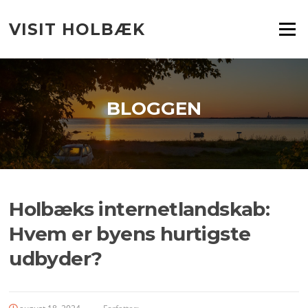
Spring
til
VISIT HOLBÆK
Menu
indhold
BLOGGEN
Holbæks internetlandskab:
Hvem er byens hurtigste
udbyder?