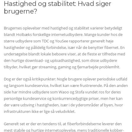
Hastighed og stabilitet: Hvad siger
brugerne?
Brugernes oplevelser med hastighed og stabilitet varierer betydeligt
blandt Holbæks forskellige internetudbydere. Mange kunder hos de
større udbydere som TDC og YouSee rapporterer generelt høje
hastigheder og pålidelig forbindelse, især når de benytter fibernet. En
undersøgelse blandt lokale beboere viser, at de fleste er tilfredse med
den hurtige download- og uploadhastighed, som disse udbydere
tilbyder, hvilket gør streaming, gaming og fjernarbejde problemfrit.
Dog er der også kritikpunkter: Nogle brugere oplever periodiske udfald
og langsom kundeservice, hvilket kan være frustrerende. På den anden
side har mindre udbydere som Waoo og Stofa vundet ros for deres
personlige kundeservice og konkurrencedygtige priser, men her kan
der være udsving i hastigheden, især i de yderområder af byen, hvor
infrastrukturen ikke er lige så veludviklet.
Generelt set er der en tendens til, at fiberforbindelserne leverer den
mest stabile og hurtige internetoplevelse, mens traditionelle kobber-