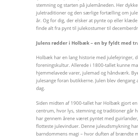
stemning og starten på julemåneden. Her dykker 
juletraditioner og den særlige fortælling om ju
år. Og for dig, der elsker at pynte op eller klæde
finde alt fra pynt til julekostumer til decembe
Julens rødder i Holbæk – en by fyldt med tr
Holbæk har en lang historie med julefejringer, 
foreningskultur. Allerede i 1800-tallet kunne m
hjemmelavede varer, julemad og håndværk. Byen
julesange foran butikkerne. Julen blev dengang 
dag.
Siden midten af 1900-tallet har Holbæk gjort en
centrum, hvor lys, stemning og traditioner gå
har gennem årene været pyntet med guirlander, 
flotteste julevinduer. Denne juleudsmykning h
barndommens magi – hvor duften af brændte mand