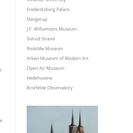
r
Frederiksborg Palace
Slangerup
J.F. Willumsens Museum
Solrod Strand
Roskilde Museum
Arken Museum of Modern Art
Open Air Museum
e
Hedehusene
Brorfelde Observatory
e: