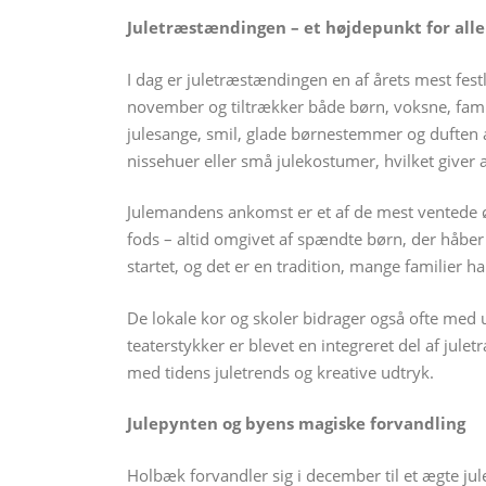
Juletræstændingen – et højdepunkt for alle
I dag er juletræstændingen en af årets mest fest
november og tiltrækker både børn, voksne, fami
julesange, smil, glade børnestemmer og duften 
nissehuer eller små julekostumer, hvilket giver
Julemandens ankomst er et af de mest ventede øj
fods – altid omgivet af spændte børn, der håber
startet, og det er en tradition, mange familier ha
De lokale kor og skoler bidrager også ofte me
teaterstykker er blevet en integreret del af julet
med tidens juletrends og kreative udtryk.
Julepynten og byens magiske forvandling
Holbæk forvandler sig i december til et ægte jul