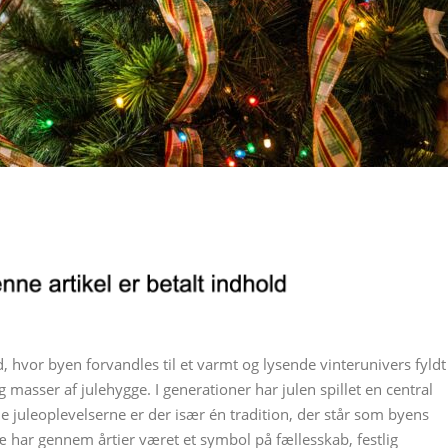
id, hvor byen forvandles til et varmt og lysende vinterunivers fyldt
g masser af julehygge. I generationer har julen spillet en central
lle juleoplevelserne er der især én tradition, der står som byens
æ har gennem årtier været et symbol på fællesskab, festlig