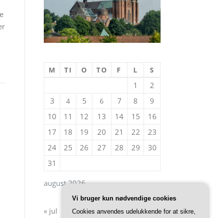
ne
er
M
TI
O
TO
F
L
S
1
2
3
5
7
8
9
4
6
10
11
12
13
14
15
16
17
18
19
20
21
22
23
24
25
26
27
28
29
30
31
august 2026
Vi bruger kun nødvendige cookies
« jul
Cookies anvendes udelukkende for at sikre,