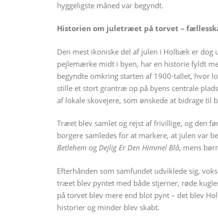
hyggeligste måned var begyndt.
Historien om juletræet på torvet – fælless
Den mest ikoniske del af julen i Holbæk er dog ud
pejlemærke midt i byen, har en historie fyldt me
begyndte omkring starten af 1900-tallet, hvor l
stille et stort grantræ op på byens centrale pla
af lokale skovejere, som ønskede at bidrage til b
Træet blev samlet og rejst af frivillige, og den 
borgere samledes for at markere, at julen var b
Betlehem
og
Dejlig Er Den Himmel Blå
, mens børn
Efterhånden som samfundet udviklede sig, voksed
træet blev pyntet med både stjerner, røde kugler
på torvet blev mere end blot pynt – det blev Hol
historier og minder blev skabt.