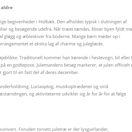
 aldre
lige begivenheder i Holbæk. Den afholdes typisk i slutningen af
lier og besøgende udefra. Når træet tændes, bliver byen fyldt m
af gløgg og æbleskiver fra boderne. Mange børn møder op i
 arrangementet et ekstra lag af charme og juleglæde.
eblikke. Traditionelt kommer han kørende i hestevogn, bil eller t
 på en godtepose. Julemandens besøg markerer, at julen officielt 
r gjort til en fast del af deres december.
d underholdning. Luciaoptog, musikoptrædener og små
ræstændingen, og aktiviteterne udvikler sig år for år for at følge
eunivers. Foruden torvets juletræ er der lysguirlander,