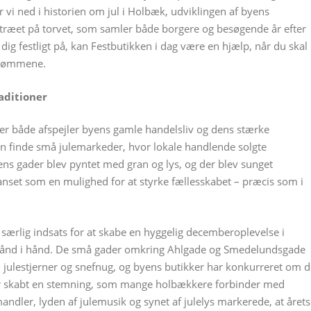
vi ned i historien om jul i Holbæk, udviklingen af byens
letræet på torvet, som samler både borgere og besøgende år efter
 dig festligt på, kan Festbutikken i dag være en hjælp, når du skal
rdrømmene.
aditioner
der både afspejler byens gamle handelsliv og dens stærke
an finde små julemarkeder, hvor lokale handlende solgte
s gader blev pyntet med gran og lys, og der blev sunget
anset som en mulighed for at styrke fællesskabet – præcis som i
 særlig indsats for at skabe en hyggelig decemberoplevelse i
r hånd i hånd. De små gader omkring Ahlgade og Smedelundsgade
julestjerner og snefnug, og byens butikker har konkurreret om d
ar skabt en stemning, som mange holbækkere forbinder med
ler, lyden af julemusik og synet af julelys markerede, at årets