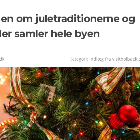
rien om juletraditionerne og
 der samler hele byen
.dk
Kategori:
Indlæg fra visitholbaek.