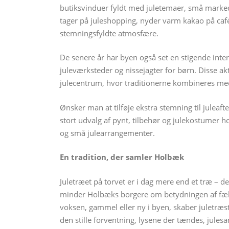
butiksvinduer fyldt med juletemaer, små marke
tager på juleshopping, nyder varm kakao på caf
stemningsfyldte atmosfære.
De senere år har byen også set en stigende inte
juleværksteder og nissejagter for børn. Disse ak
julecentrum, hvor traditionerne kombineres med
Ønsker man at tilføje ekstra stemning til juleaft
stort udvalg af pynt, tilbehør og julekostumer h
og små julearrangementer.
En tradition, der samler Holbæk
Juletræet på torvet er i dag mere end et træ – d
minder Holbæks borgere om betydningen af fæl
voksen, gammel eller ny i byen, skaber juletræ
den stille forventning, lysene der tændes, julesa