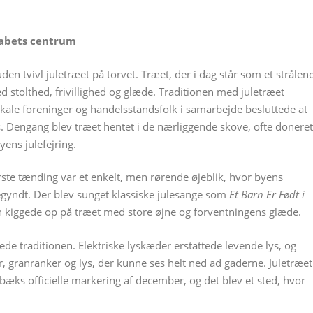
kabets centrum
en tvivl juletræet på torvet. Træet, der i dag står som et strålen
d stolthed, frivillighed og glæde. Traditionen med juletræet
okale foreninger og handelsstandsfolk i samarbejde besluttede at
ds. Dengang blev træet hentet i de nærliggende skove, ofte doneret
yens julefejring.
første tænding var et enkelt, men rørende øjeblik, hvor byens
egyndt. Der blev sunget klassiske julesange som
Et Barn Er Født i
 kiggede op på træet med store øjne og forventningens glæde.
e traditionen. Elektriske lyskæder erstattede levende lys, og
, granranker og lys, der kunne ses helt ned ad gaderne. Juletræet
bæks officielle markering af december, og det blev et sted, hvor