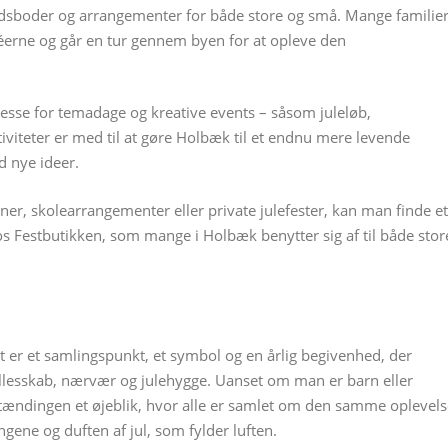
dsboder og arrangementer for både store og små. Mange familie
éerne og går en tur gennem byen for at opleve den
resse for temadage og kreative events – såsom juleløb,
tiviteter er med til at gøre Holbæk til et endnu mere levende
 nye ideer.
ener, skolearrangementer eller private julefester, kan man finde et
os Festbutikken, som mange i Holbæk benytter sig af til både stor
et er et samlingspunkt, et symbol og en årlig begivenhed, der
lesskab, nærvær og julehygge. Uanset om man er barn eller
stændingen et øjeblik, hvor alle er samlet om den samme oplevels
ngene og duften af jul, som fylder luften.