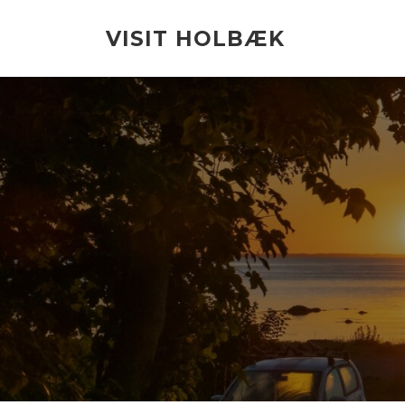
Spring
til
VISIT HOLBÆK
indhold