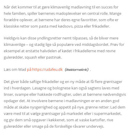
Når det kommer til at gøre klimavenlig madlavning til en succes for
hele familien, spiller børnenes madoplevelser en central rolle. Mange
forældre oplever, at børnene har deres egne favoritter, som ofte er
klassiske retter som pasta med kødsovs, pizza eller frikadeller.
Heldigvis kan disse yndlingsretter nemt tilpasses, så de bliver mere
klimavenlige – og stadig lige så populære ved middagsbordet. Prøv for
eksempel at erstatte halvdelen af kødet i frikadellerne med revne
gulerødder, squash eller pastinak.
Læs om Mad
på https://udafeu.dk
.
Det giver både saftige frikadeller og en ny måde at få flere grøntsager
ind i hverdagen. Lasagne og bolognese kan også sagtens laves med
linser, svampe eller hakkede rodfrugter, uden at børnene nødvendigvis
opdager det. At involvere børnene i madlavningen er en anden god
måde at skabe nysgerrighed og appetit på nye, grønne retter: Lad dem
være med til at vælge grøntsager på markedet eller i supermarkedet,
og giv dem små opgaver i køkkenet, som at vaske kartofler, rive
gulerødder eller smage på de forskellige råvarer undervejs.