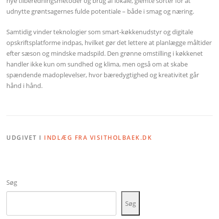
nye tilberedningsmetoder og brug af lokale, glemte sorter for at
udnytte grøntsagernes fulde potentiale – både i smag og næring.
Samtidig vinder teknologier som smart-køkkenudstyr og digitale
opskriftsplatforme indpas, hvilket gør det lettere at planlægge måltider
efter sæson og mindske madspild. Den grønne omstilling i køkkenet
handler ikke kun om sundhed og klima, men også om at skabe
spændende madoplevelser, hvor bæredygtighed og kreativitet går
hånd i hånd.
UDGIVET I
INDLÆG FRA VISITHOLBAEK.DK
Søg
Søg