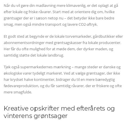
Når du vil gøre din madlavning mere klimavenlig, er det oplagt at gå
efter lokale og friske råvarer. Start med at orientere dig om, hvilke
grøntsager der er i sæson netop nu – det betyder ikke bare bedre
smag, men også mindre transport og lavere CO2-aftryk.
Et godt sted at begynde er de lokale torvemarkeder, gårdbutikker eller
abonnementsordninger med grøntsagskasser fra lokale producenter.
Her får du ofte mulighed for at møde dem, der dyrker maden, og
samtidig støtte det lokale landbrug.
Tjek også supermarkedernes mærkning – mange steder er danske og
økologiske varer tydeligt markeret. Ved at vælge grøntsager, der ikke
har krydset halve kontinenter, bidrager du til en mere bæredygtig
fødevareproduktion, og du får samtidig råvarer, der er friskere og ofte
mere smagfulde.
Kreative opskrifter med efterårets og
vinterens grøntsager