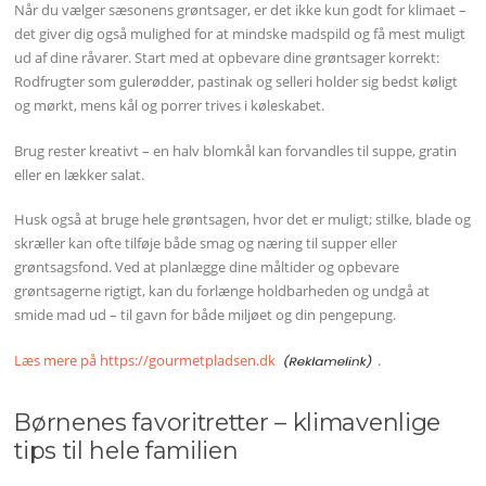
Når du vælger sæsonens grøntsager, er det ikke kun godt for klimaet –
det giver dig også mulighed for at mindske madspild og få mest muligt
ud af dine råvarer. Start med at opbevare dine grøntsager korrekt:
Rodfrugter som gulerødder, pastinak og selleri holder sig bedst køligt
og mørkt, mens kål og porrer trives i køleskabet.
Brug rester kreativt – en halv blomkål kan forvandles til suppe, gratin
eller en lækker salat.
Husk også at bruge hele grøntsagen, hvor det er muligt; stilke, blade og
skræller kan ofte tilføje både smag og næring til supper eller
grøntsagsfond. Ved at planlægge dine måltider og opbevare
grøntsagerne rigtigt, kan du forlænge holdbarheden og undgå at
smide mad ud – til gavn for både miljøet og din pengepung.
Læs mere på https://gourmetpladsen.dk
.
Børnenes favoritretter – klimavenlige
tips til hele familien