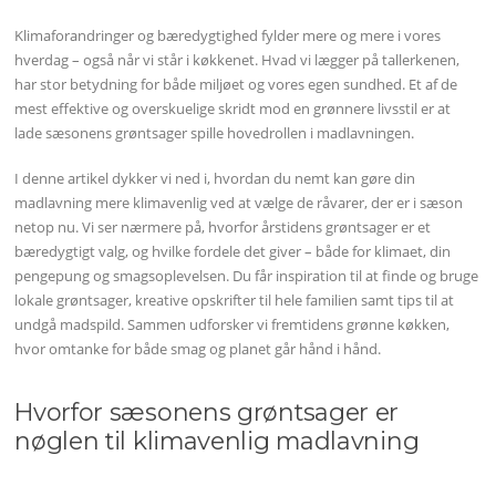
Klimaforandringer og bæredygtighed fylder mere og mere i vores
hverdag – også når vi står i køkkenet. Hvad vi lægger på tallerkenen,
har stor betydning for både miljøet og vores egen sundhed. Et af de
mest effektive og overskuelige skridt mod en grønnere livsstil er at
lade sæsonens grøntsager spille hovedrollen i madlavningen.
I denne artikel dykker vi ned i, hvordan du nemt kan gøre din
madlavning mere klimavenlig ved at vælge de råvarer, der er i sæson
netop nu. Vi ser nærmere på, hvorfor årstidens grøntsager er et
bæredygtigt valg, og hvilke fordele det giver – både for klimaet, din
pengepung og smagsoplevelsen. Du får inspiration til at finde og bruge
lokale grøntsager, kreative opskrifter til hele familien samt tips til at
undgå madspild. Sammen udforsker vi fremtidens grønne køkken,
hvor omtanke for både smag og planet går hånd i hånd.
Hvorfor sæsonens grøntsager er
nøglen til klimavenlig madlavning