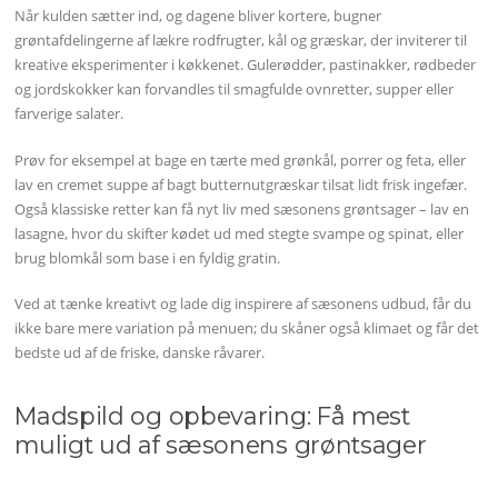
Når kulden sætter ind, og dagene bliver kortere, bugner
grøntafdelingerne af lækre rodfrugter, kål og græskar, der inviterer til
kreative eksperimenter i køkkenet. Gulerødder, pastinakker, rødbeder
og jordskokker kan forvandles til smagfulde ovnretter, supper eller
farverige salater.
Prøv for eksempel at bage en tærte med grønkål, porrer og feta, eller
lav en cremet suppe af bagt butternutgræskar tilsat lidt frisk ingefær.
Også klassiske retter kan få nyt liv med sæsonens grøntsager – lav en
lasagne, hvor du skifter kødet ud med stegte svampe og spinat, eller
brug blomkål som base i en fyldig gratin.
Ved at tænke kreativt og lade dig inspirere af sæsonens udbud, får du
ikke bare mere variation på menuen; du skåner også klimaet og får det
bedste ud af de friske, danske råvarer.
Madspild og opbevaring: Få mest
muligt ud af sæsonens grøntsager