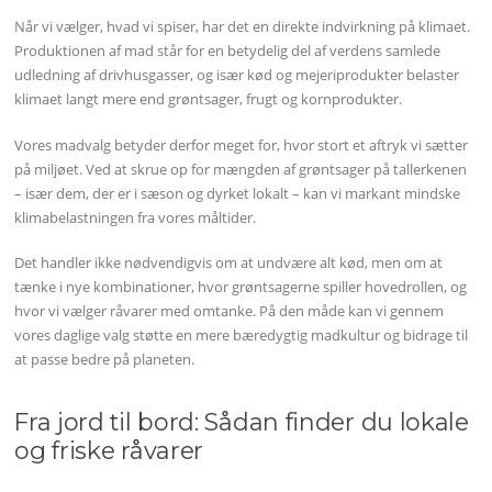
Når vi vælger, hvad vi spiser, har det en direkte indvirkning på klimaet.
Produktionen af mad står for en betydelig del af verdens samlede
udledning af drivhusgasser, og især kød og mejeriprodukter belaster
klimaet langt mere end grøntsager, frugt og kornprodukter.
Vores madvalg betyder derfor meget for, hvor stort et aftryk vi sætter
på miljøet. Ved at skrue op for mængden af grøntsager på tallerkenen
– især dem, der er i sæson og dyrket lokalt – kan vi markant mindske
klimabelastningen fra vores måltider.
Det handler ikke nødvendigvis om at undvære alt kød, men om at
tænke i nye kombinationer, hvor grøntsagerne spiller hovedrollen, og
hvor vi vælger råvarer med omtanke. På den måde kan vi gennem
vores daglige valg støtte en mere bæredygtig madkultur og bidrage til
at passe bedre på planeten.
Fra jord til bord: Sådan finder du lokale
og friske råvarer