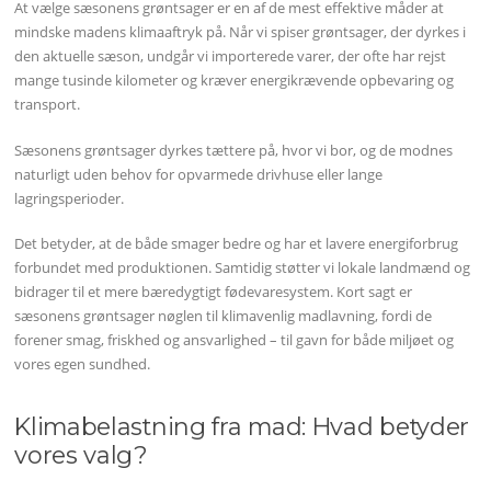
At vælge sæsonens grøntsager er en af de mest effektive måder at
mindske madens klimaaftryk på. Når vi spiser grøntsager, der dyrkes i
den aktuelle sæson, undgår vi importerede varer, der ofte har rejst
mange tusinde kilometer og kræver energikrævende opbevaring og
transport.
Sæsonens grøntsager dyrkes tættere på, hvor vi bor, og de modnes
naturligt uden behov for opvarmede drivhuse eller lange
lagringsperioder.
Det betyder, at de både smager bedre og har et lavere energiforbrug
forbundet med produktionen. Samtidig støtter vi lokale landmænd og
bidrager til et mere bæredygtigt fødevaresystem. Kort sagt er
sæsonens grøntsager nøglen til klimavenlig madlavning, fordi de
forener smag, friskhed og ansvarlighed – til gavn for både miljøet og
vores egen sundhed.
Klimabelastning fra mad: Hvad betyder
vores valg?