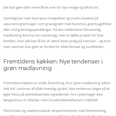
Det kan gøre dem mere åbne over for nye smage og teksturer.
Samtidig kan man lave sjove madpakker og snacks baseret på
sæsonens grøntsager, som gnavegrønt med hummus, grøntsagsfritter
eller små grøntsagspandekager. På den måde bliver klimavenlig
madlavning ikke kun en voksensag, men et fælles projekt for hele
familien, hvor alle kan få lov at sætte deres præg på menuen – og hvor
man sammen kan gøre en forskel for både klimaet og sundheden.
Fremtidens køkken: Nye tendenser i
grøn madlavning
Fremtidens køkken er under forandring, hvor grøn madlavning rykker
helt ind i centrum af både hverdag og fest. Nye tendenser peger på et
øget fokus på plantebaserede ingredienser, hvor grøntsager ikke
længere kun er tilbehør, men hovedrolleindehavere i måltidet.
Flere kokke og madentusiaster eksperimenterer med fermentering,