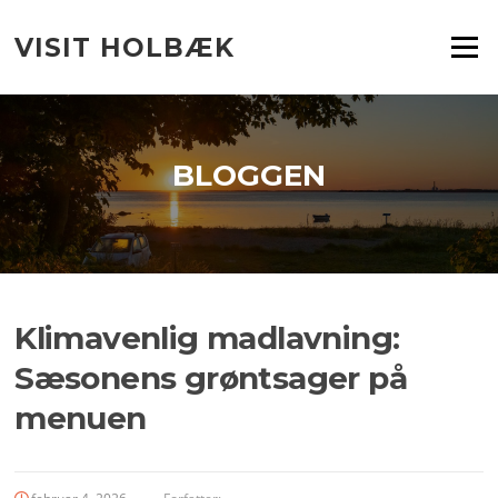
Spring
til
VISIT HOLBÆK
Menu
indhold
BLOGGEN
Klimavenlig madlavning:
Sæsonens grøntsager på
menuen