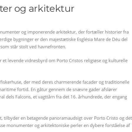
er og arkitektur
onumenter og imponerende arkitektur, der fortæller historier fra
rdige bygninger er den majestætiske Església Mare de Déu del
 som står stolt ved havnefronten.
 er et levende vidnesbyrd om Porto Cristos religiøse og kulturelle
fiskerhuse, der med deres charmerende facader og traditionelle
 maritime fortid. En gåtur gennem de snævre gader afslører
al dels Falcons, et vagttårn fra det 16. århundrede, der engang
t, tilbyder en betagende panoramaudsigt over Porto Cristo og det
sse monumenter og arkitektoniske perler en dybere forståelse af