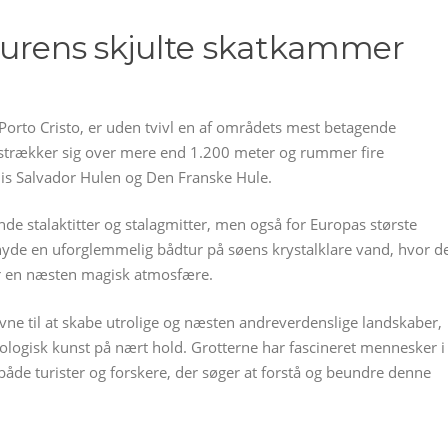
turens skjulte skatkammer
 Porto Cristo, er uden tvivl en af områdets mest betagende
 strækker sig over mere end 1.200 meter og rummer fire
is Salvador Hulen og Den Franske Hule.
de stalaktitter og stalagmitter, men også for Europas største
yde en uforglemmelig bådtur på søens krystalklare vand, hvor d
ber en næsten magisk atmosfære.
ne til at skabe utrolige og næsten andreverdenslige landskaber,
eologisk kunst på nært hold. Grotterne har fascineret mennesker i
både turister og forskere, der søger at forstå og beundre denne