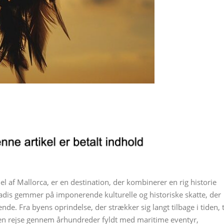
el af Mallorca, er en destination, der kombinerer en rig historie
dis gemmer på imponerende kulturelle og historiske skatte, der
nde. Fra byens oprindelse, der strækker sig langt tilbage i tiden, t
 en rejse gennem århundreder fyldt med maritime eventyr,