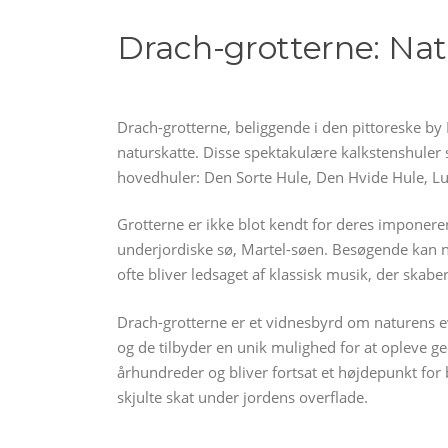
Drach-grotterne: Na
Drach-grotterne, beliggende i den pittoreske by
naturskatte. Disse spektakulære kalkstenshuler
hovedhuler: Den Sorte Hule, Den Hvide Hule, Lu
Grotterne er ikke blot kendt for deres imponeren
underjordiske sø, Martel-søen. Besøgende kan n
ofte bliver ledsaget af klassisk musik, der ska
Drach-grotterne er et vidnesbyrd om naturens ev
og de tilbyder en unik mulighed for at opleve g
århundreder og bliver fortsat et højdepunkt for 
skjulte skat under jordens overflade.