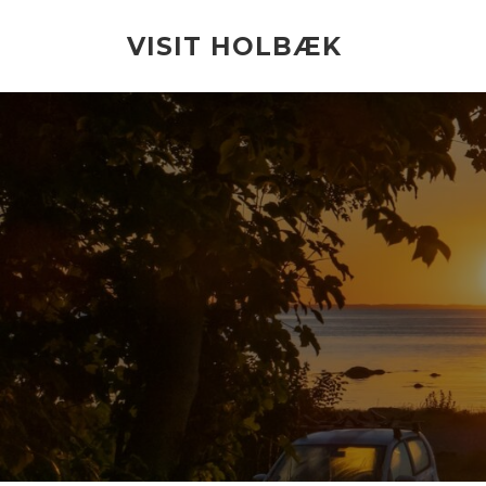
Spring
til
VISIT HOLBÆK
indhold