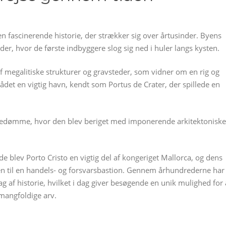
en fascinerende historie, der strækker sig over årtusinder. Byens
ider, hvor de første indbyggere slog sig ned i huler langs kysten.
 af megalitiske strukturer og gravsteder, som vidner om en rig og
ådet en vigtig havn, kendt som Portus de Crater, der spillede en
redømme, hvor den blev beriget med imponerende arkitektoniske
de blev Porto Cristo en vigtig del af kongeriget Mallorca, og dens
den til en handels- og forsvarsbastion. Gennem århundrederne har
g af historie, hvilket i dag giver besøgende en unik mulighed for 
mangfoldige arv.