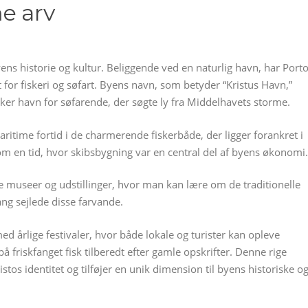
me arv
yens historie og kultur. Beliggende ved en naturlig havn, har Port
 for fiskeri og søfart. Byens navn, som betyder “Kristus Havn,”
kker havn for søfarende, der søgte ly fra Middelhavets storme.
ritime fortid i de charmerende fiskerbåde, der ligger forankret i
om en tid, hvor skibsbygning var en central del af byens økonomi.
 museer og udstillinger, hvor man kan lære om de traditionelle
ang sejlede disse farvande.
ed årlige festivaler, hvor både lokale og turister kan opleve
friskfanget fisk tilberedt efter gamle opskrifter. Denne rige
istos identitet og tilføjer en unik dimension til byens historiske o