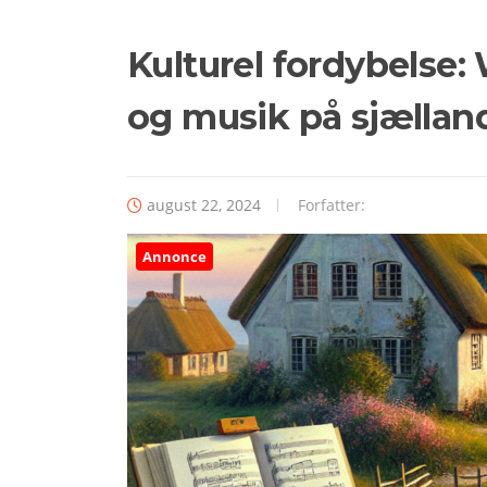
Kulturel fordybels
og musik på sjællan
august 22, 2024
Forfatter:
Annonce