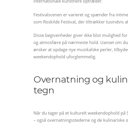
internationale kunstnere optræder.
Festivalscenen er varieret og spænder fra intime 
som Roskilde Festival, der tiltrækker tusindvis a
Disse begivenheder giver ikke blot mulighed for 
og atmosfære på nærmeste hold. Uanset om du p
ønsker at opdage nye musikalske perler, tilbyder
weekendophold uforglemmelig.
Overnatning og kulina
tegn
Når du tager på et kulturelt weekendophold på Sj
– også overnatningsstederne og de kulinariske op