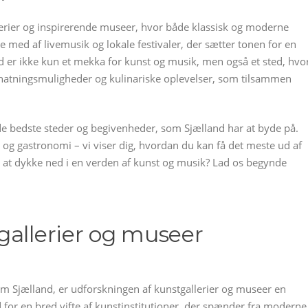
lerier og inspirerende museer, hvor både klassisk og moderne
ive med af livemusik og lokale festivaler, der sætter tonen for en
 er ikke kun et mekka for kunst og musik, men også et sted, hvo
atningsmuligheder og kulinariske oplevelser, som tilsammen
 de bedste steder og begivenheder, som Sjælland har at byde på.
 og gastronomi – vi viser dig, hvordan du kan få det meste ud af
l at dykke ned i en verden af kunst og musik? Lad os begynde
gallerier og museer
em Sjælland, er udforskningen af kunstgallerier og museer en
d for en bred vifte af kunstinstitutioner, der spænder fra moderne