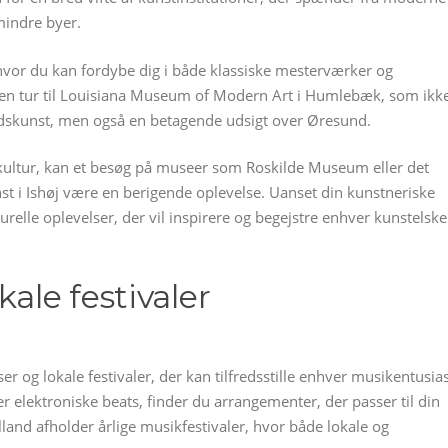
mindre byer.
vor du kan fordybe dig i både klassiske mesterværker og
 en tur til Louisiana Museum of Modern Art i Humlebæk, som ikk
dskunst, men også en betagende udsigt over Øresund.
 kultur, kan et besøg på museer som Roskilde Museum eller det
i Ishøj være en berigende oplevelse. Uanset din kunstneriske
turelle oplevelser, der vil inspirere og begejstre enhver kunstelske
ale festivaler
r og lokale festivaler, der kan tilfredsstille enhver musikentusias
ler elektroniske beats, finder du arrangementer, der passer til din
nd afholder årlige musikfestivaler, hvor både lokale og