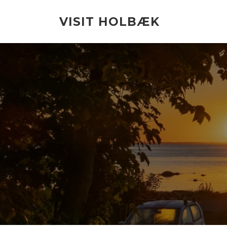
Spring
til
VISIT HOLBÆK
indhold