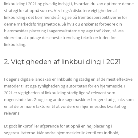
linkbuilding i 2021 og give dig indsigt i, hvordan du kan optimere denne
strategi for at opnå succes. Vi vil også diskutere vigtigheden af
linkbuilding i det kommende år og se på fremtidsperspektiverne for
denne markedsføringsmetode. Så hvis du ønsker at forbedre din
hjemmesides placering i søgeresultaterne og øge trafikken, så læs
videre for at opdage de seneste trends og teknikker inden for
linkbuilding.
2. Vigtigheden af linkbuilding i 2021
I dagens digitale landskab er linkbuilding stadig en af de mest effektive
metoder til at øge synligheden og autoriteten for en hjemmeside. I
2021 er vigtigheden af linkbuilding stadig lige så relevant som
nogensinde før. Google og andre søgemaskiner bruger stadig links som
en af de primære faktorer til at vurdere en hjemmesides kvalitet og
relevans.
Et godt linkprofil er afgørende for at opnå en høj placering i
søgeresultaterne. Når andre hjemmesider linker til ens indhold,