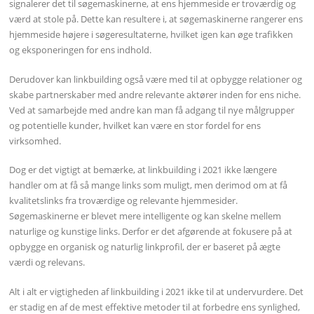
signalerer det til søgemaskinerne, at ens hjemmeside er troværdig og
værd at stole på. Dette kan resultere i, at søgemaskinerne rangerer ens
hjemmeside højere i søgeresultaterne, hvilket igen kan øge trafikken
og eksponeringen for ens indhold.
Derudover kan linkbuilding også være med til at opbygge relationer og
skabe partnerskaber med andre relevante aktører inden for ens niche.
Ved at samarbejde med andre kan man få adgang til nye målgrupper
og potentielle kunder, hvilket kan være en stor fordel for ens
virksomhed.
Dog er det vigtigt at bemærke, at linkbuilding i 2021 ikke længere
handler om at få så mange links som muligt, men derimod om at få
kvalitetslinks fra troværdige og relevante hjemmesider.
Søgemaskinerne er blevet mere intelligente og kan skelne mellem
naturlige og kunstige links. Derfor er det afgørende at fokusere på at
opbygge en organisk og naturlig linkprofil, der er baseret på ægte
værdi og relevans.
Alt i alt er vigtigheden af linkbuilding i 2021 ikke til at undervurdere. Det
er stadig en af de mest effektive metoder til at forbedre ens synlighed,