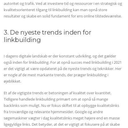
autoritet og trafik. Ved at investere tid og ressourcer i en strategisk og
kvalitetsorienteret tilgang til linkbuilding kan man opnå store
resultater og skabe en solid fundament for ens online tilstedeværelse.
3. De nyeste trends inden for
linkbuilding
I dagens digitale landskab er der konstant udvikling, og det gælder
også inden for linkbuilding. For at opnå succes med linkbuilding i 2021
er det vigtigt at være opdateret på de nyeste trends og teknikker. Her
er nogle af de mest markante trends, der præger linkbuilding i
øjeblikket.
Et af de vigtigste trends er betoningen af kvalitet over kvantitet.
Tidligere handlede linkbuilding primært om at opnå så mange
backlinks som muligt. Nu er fokus skiftet til at opbygge kvalitetslinks
fra troværdige og relevante hjemmesider. Google og andre
søgemaskiner vægter i dag kvalitetslinks meget højere end en masse
ligegyldige links. Det betyder, at det er vigtigt at fokusere på at skabe