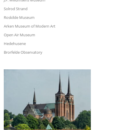
J.F. Willumsens Museum
Solrod Strand
Roskilde Museum
Arken Museum of Modern Art
Open Air Museum
Hedehusene
Brorfelde Observatory