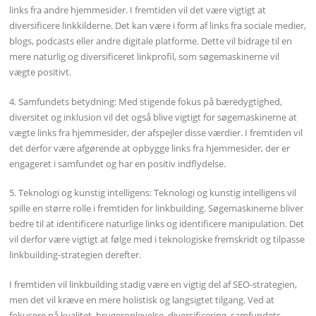
links fra andre hjemmesider. I fremtiden vil det være vigtigt at
diversificere linkkilderne. Det kan være i form af links fra sociale medier,
blogs, podcasts eller andre digitale platforme. Dette vil bidrage til en
mere naturlig og diversificeret linkprofil, som søgemaskinerne vil
vægte positivt.
4. Samfundets betydning: Med stigende fokus på bæredygtighed,
diversitet og inklusion vil det også blive vigtigt for søgemaskinerne at
vægte links fra hjemmesider, der afspejler disse værdier. I fremtiden vil
det derfor være afgørende at opbygge links fra hjemmesider, der er
engageret i samfundet og har en positiv indflydelse.
5. Teknologi og kunstig intelligens: Teknologi og kunstig intelligens vil
spille en større rolle i fremtiden for linkbuilding. Søgemaskinerne bliver
bedre til at identificere naturlige links og identificere manipulation. Det
vil derfor være vigtigt at følge med i teknologiske fremskridt og tilpasse
linkbuilding-strategien derefter.
I fremtiden vil linkbuilding stadig være en vigtig del af SEO-strategien,
men det vil kræve en mere holistisk og langsigtet tilgang. Ved at
fokusere på kvalitet, brugeroplevelse, diversificering, samfundets