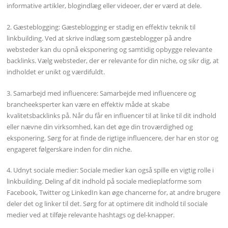
informative artikler, blogindlæg eller videoer, der er værd at dele.
2. Gæsteblogging: Gæsteblogging er stadig en effektiv teknik til
linkbuilding. Ved at skrive indlæg som gæsteblogger på andre
websteder kan du opnå eksponering og samtidig opbygge relevante
backlinks. Vælg websteder, der er relevante for din niche, og sikr dig, at
indholdet er unikt og værdifuldt.
3. Samarbejd med influencere: Samarbejde med influencere og
brancheeksperter kan være en effektiv måde at skabe
kvalitetsbacklinks på. Når du får en influencer til at linke til dit indhold
eller nævne din virksomhed, kan det øge din troværdighed og
eksponering. Sørg for at finde de rigtige influencere, der har en stor og
engageret følgerskare inden for din niche.
4. Udnyt sociale medier: Sociale medier kan også spille en vigtig rolle i
linkbuilding. Deling af dit indhold på sociale medieplatforme som
Facebook, Twitter og LinkedIn kan øge chancerne for, at andre brugere
deler det og linker til det. Sørg for at optimere dit indhold til sociale
medier ved at tilføje relevante hashtags og del-knapper.