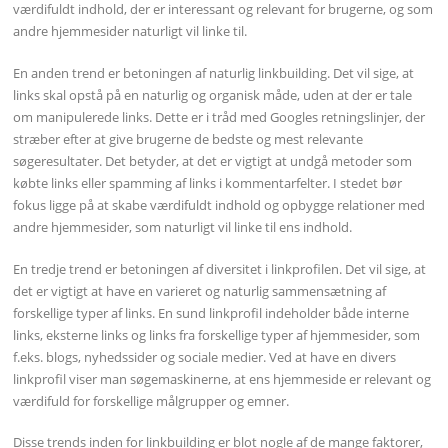
værdifuldt indhold, der er interessant og relevant for brugerne, og som
andre hjemmesider naturligt vil linke til.
En anden trend er betoningen af naturlig linkbuilding. Det vil sige, at
links skal opstå på en naturlig og organisk måde, uden at der er tale
om manipulerede links. Dette er i tråd med Googles retningslinjer, der
stræber efter at give brugerne de bedste og mest relevante
søgeresultater. Det betyder, at det er vigtigt at undgå metoder som
købte links eller spamming af links i kommentarfelter. I stedet bør
fokus ligge på at skabe værdifuldt indhold og opbygge relationer med
andre hjemmesider, som naturligt vil linke til ens indhold.
En tredje trend er betoningen af diversitet i linkprofilen. Det vil sige, at
det er vigtigt at have en varieret og naturlig sammensætning af
forskellige typer af links. En sund linkprofil indeholder både interne
links, eksterne links og links fra forskellige typer af hjemmesider, som
f.eks. blogs, nyhedssider og sociale medier. Ved at have en divers
linkprofil viser man søgemaskinerne, at ens hjemmeside er relevant og
værdifuld for forskellige målgrupper og emner.
Disse trends inden for linkbuilding er blot nogle af de mange faktorer,