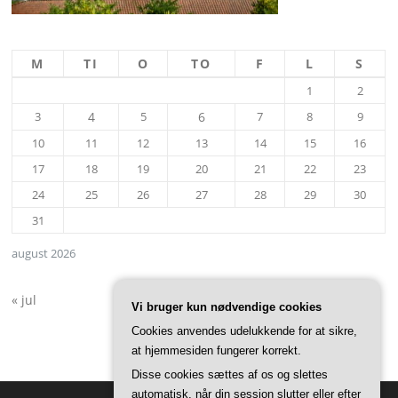
M
TI
O
TO
F
L
S
1
2
3
4
5
6
7
8
9
10
11
12
13
14
15
16
17
18
19
20
21
22
23
24
25
26
27
28
29
30
31
august 2026
« jul
Vi bruger kun nødvendige cookies
Cookies anvendes udelukkende for at sikre,
at hjemmesiden fungerer korrekt.
Disse cookies sættes af os og slettes
automatisk, når din session slutter eller efter