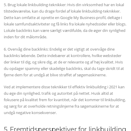
5. Brug lokale linkbuilding-teknikker: Hvis din virksomhed har en lokal
tilstedeværelse, kan du drage fordel af lokale linkbuilding-teknikker.
Dette kan omfatte at oprette en Google My Business-profil, deltage i
lokale samfundsaktiviteter og få links fra lokale nyhedssider eller blogs.
Lokale backlinks kan være særligt værdifulde, da de øger din synlighed
inden for dit målområde.
6. Overvåg dine backlinks: Endelig er det vigtigt at overvåge dine
backlinks løbende. Dette indebærer at kontrollere, hvilke websteder
der linker til dig, og sikre dig, at de er relevante og af høj kvalitet. Hvis
du opdager spammy eller skadelige backlinks, skal du tage skridt til at
fjerne dem for at undgå at blive straffet af søgemaskinerne.
Ved at implementere disse teknikker til effektiv linkbuilding i 2021 kan
du øge din synlighed, trafik og autoritet på nettet. Husk altid at
fokusere på kvalitet frem for kvantitet, når det kommer til linkbuilding,
og sørg for at overholde retningslinjerne fra søgemaskinerne for at
undgå negative konsekvenser.
5. Fremtidsperspektiver for linkbuilding