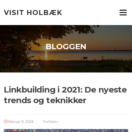
Spring
til
VISIT HOLBÆK
Menu
indhold
BLOGGEN
Linkbuilding i 2021: De nyeste
trends og teknikker
februar 9, 2024
Forfatter: