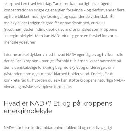
skarphed i en travl hverdag. Tankerne kan hurtigt blive tågede,
koncentrationen svigte og energien forsvinde – og derfor vender flere
og flere blikket mod nye løsninger og spændende videnskab. Ét
molekyle, der i stigende grad får opmærksomhed, er NAD+
(nicotinamidadenindinukleotid), som ofte omtales som kroppens
“energimolekyle”. Men kan NAD+ virkelig gøre en forskel for vores
mentale ydeevne?
I denne artikel dykker vi ned i, hvad NAD+ egentlig er, og hvilken rolle
det spiller i kroppen – særligt i forhold til hjernen. Vi ser nærmere på
den videnskabelige forskning bag molekylet og undersøger, om
påstandene om øget mental klarhed holder vand. Endelig får du
konkrete råd til, hvordan du selv kan støtte kroppens naturlige NAD+-
niveau og måske selv opleve fordelene.
Hvad er NAD+? Et kig på kroppens
energimolekyle
NAD+ står for nikotinamidadenindinukleotid og er et livsvigtigt