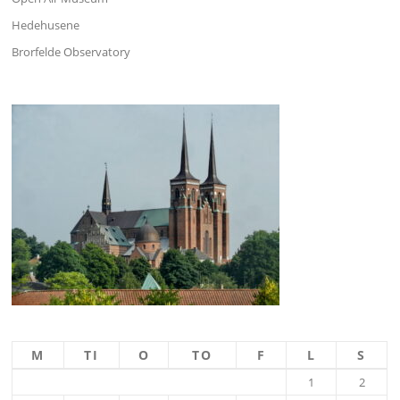
Hedehusene
Brorfelde Observatory
M
TI
O
TO
F
L
S
1
2