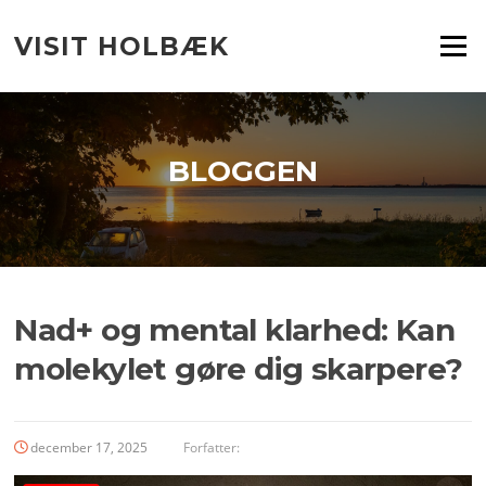
Spring
til
VISIT HOLBÆK
Menu
indhold
BLOGGEN
Nad+ og mental klarhed: Kan
molekylet gøre dig skarpere?
december 17, 2025
Forfatter: