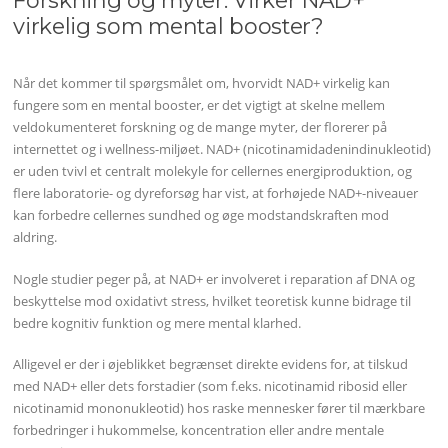
Forskning og myter: Virker NAD+
virkelig som mental booster?
Når det kommer til spørgsmålet om, hvorvidt NAD+ virkelig kan
fungere som en mental booster, er det vigtigt at skelne mellem
veldokumenteret forskning og de mange myter, der florerer på
internettet og i wellness-miljøet. NAD+ (nicotinamidadenindinukleotid)
er uden tvivl et centralt molekyle for cellernes energiproduktion, og
flere laboratorie- og dyreforsøg har vist, at forhøjede NAD+-niveauer
kan forbedre cellernes sundhed og øge modstandskraften mod
aldring.
Nogle studier peger på, at NAD+ er involveret i reparation af DNA og
beskyttelse mod oxidativt stress, hvilket teoretisk kunne bidrage til
bedre kognitiv funktion og mere mental klarhed.
Alligevel er der i øjeblikket begrænset direkte evidens for, at tilskud
med NAD+ eller dets forstadier (som f.eks. nicotinamid ribosid eller
nicotinamid mononukleotid) hos raske mennesker fører til mærkbare
forbedringer i hukommelse, koncentration eller andre mentale