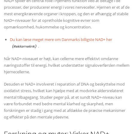
NAD+ spiller en central rolle i hjernens funktion ved at deltage i de
processer, der producerer energi i vores nerveceller. Hjernen er et af de
mest energikrævende organer i kroppen, og den er afhængig af stabile
NAD+-niveauer for at opretholde kognitive evner som
opmærksomhed, hukommelse og koncentration.
Du kan læse meget mere om Danmarks billigste NAD+ her
.
Når NAD+-niveauet er højt, kan cellerne mere effektivt omdanne
næringsstoffer til energi, hvilket understøtter signaloverførslen mellem
hjernecellerne.
Desuden er NAD+ involveret i reparation af DNA og beskyttelse mod
oxidativt stress, hvilket kan hjælpe med at modvirke aldersrelateret
mental tilbagegang. Studier peger på, at et sundt NAD+-niveau kan
være forbundet med bedre mental klarhed og skarphed, men
forskningen er stadig i gang med at afdække de præcise mekanismer
og effekter på den mentale ydeevne.