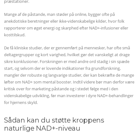
præstationer.
Mange af de påstande, man støder på online, bygger ofte på
anekdotiske beretninger eller ikke-videnskabelige kilder, hvor folk
rapporterer om øget energi og skarphed efter NAD+-infusioner eller
kosttilskud.
De få kliniske studier, der er gennemført på mennesker, har ofte små
deltagergrupper og kort varighed, hvilket gør det vanskeligt at drage
sikre konklusioner. Forskningen er med andre ord stadig i sin spæde
start, og selvom der er lovende indikationer fra grundforskning,
mangler der robuste og langvarige studier, der kan bekræfte de mange
løfter om NAD+ som mental booster. Indtil videre bør man derfor være
kritisk over for marketing påstande og i stedet følge med i den
videnskabelige udvikling, før man investerer i dyre NAD+-behandlinger
for hjernens skyld.
Sådan kan du støtte kroppens
naturlige NAD+-niveau