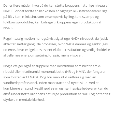
Der er flere måder, hvorpå du kan støtte kroppens naturlige niveau af
NAD+. For det første spiller kosten en vigtig rolle – især fødevarer rige
på B3-vitamin (niacin), som eksempelvis kylling, tun, svampe og
fuldkornsprodukter, kan bidrage til kroppens egen produktion af
NAD+.
Regelmæssig motion har også vist sig at øge NAD+-niveauet, da fysisk
aktivitet sætter gang i de processer, hvor NAD+ dannes og genbruges i
cellerne. Søvn er ligeledes essentiel, fordi restitution og vedligeholdelse
af cellernes energiomsætning foregår, mens vi sover.
Nogle vælger også at supplere med kosttilskud som nicotinamid-
ribosid eller nicotinamid-mononukleotid (NR og NMN), der fungerer
som forstadier til NAD+. Dog bør man altid rådføre sig med en
sundhedsprofessionel, inden man starter på nye tilskud. Ved at
kombinere en sund livsstil, god søvn og næringsrige fødevarer kan du
altså understøtte kroppens naturlige produktion af NAD+ og potentielt
styrke din mentale klarhed.