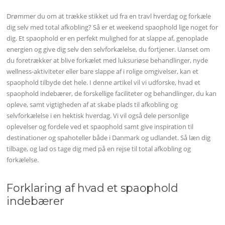
Drømmer du om at trække stikket ud fra en travl hverdag og forkæle
dig selv med total afkobling? Så er et weekend spaophold lige noget for
dig. Et spaophold er en perfekt mulighed for at slappe af, genoplade
energien og give dig selv den selvforkælelse, du fortjener. Uanset om
du foretrækker at blive forkælet med luksuriøse behandlinger, nyde
wellness-aktiviteter eller bare slappe af i rolige omgivelser, kan et
spaophold tilbyde det hele. I denne artikel vil vi udforske, hvad et
spaophold indebærer, de forskellige faciliteter og behandlinger, du kan
opleve, samt vigtigheden af at skabe plads til afkobling og
selvforkælelse i en hektisk hverdag. Vi vil også dele personlige
oplevelser og fordele ved et spaophold samt give inspiration til
destinationer og spahoteller både i Danmark og udlandet. Så læn dig
tilbage, og lad os tage dig med på en rejse til total afkobling og
forkælelse.
Forklaring af hvad et spaophold
indebærer