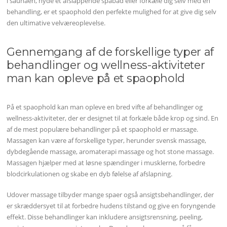
i saunaen, nyde et afslappende spabad eller forkæle dig selv med en
behandling, er et spaophold den perfekte mulighed for at give dig selv
den ultimative velværeoplevelse.
Gennemgang af de forskellige typer af
behandlinger og wellness-aktiviteter
man kan opleve på et spaophold
På et spaophold kan man opleve en bred vifte af behandlinger og
wellness-aktiviteter, der er designet til at forkæle både krop og sind. En
af de mest populære behandlinger på et spaophold er massage.
Massagen kan være af forskellige typer, herunder svensk massage,
dybdegående massage, aromaterapi massage og hot stone massage.
Massagen hjælper med at løsne spændinger i musklerne, forbedre
blodcirkulationen og skabe en dyb følelse af afslapning.
Udover massage tilbyder mange spaer også ansigtsbehandlinger, der
er skræddersyet til at forbedre hudens tilstand og give en foryngende
effekt. Disse behandlinger kan inkludere ansigtsrensning, peeling,