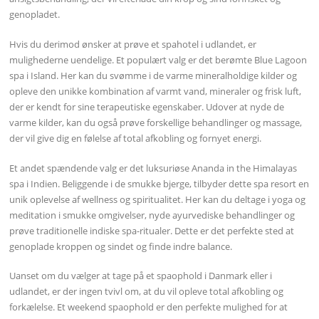
genopladet.
Hvis du derimod ønsker at prøve et spahotel i udlandet, er
mulighederne uendelige. Et populært valg er det berømte Blue Lagoon
spa i Island. Her kan du svømme i de varme mineralholdige kilder og
opleve den unikke kombination af varmt vand, mineraler og frisk luft,
der er kendt for sine terapeutiske egenskaber. Udover at nyde de
varme kilder, kan du også prøve forskellige behandlinger og massage,
der vil give dig en følelse af total afkobling og fornyet energi.
Et andet spændende valg er det luksuriøse Ananda in the Himalayas
spa i Indien. Beliggende i de smukke bjerge, tilbyder dette spa resort en
unik oplevelse af wellness og spiritualitet. Her kan du deltage i yoga og
meditation i smukke omgivelser, nyde ayurvediske behandlinger og
prøve traditionelle indiske spa-ritualer. Dette er det perfekte sted at
genoplade kroppen og sindet og finde indre balance.
Uanset om du vælger at tage på et spaophold i Danmark eller i
udlandet, er der ingen tvivl om, at du vil opleve total afkobling og
forkælelse. Et weekend spaophold er den perfekte mulighed for at