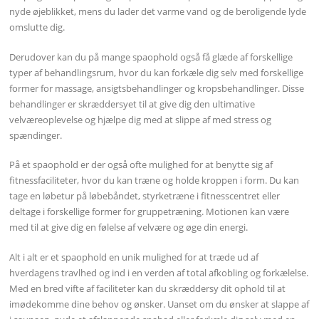
nyde øjeblikket, mens du lader det varme vand og de beroligende lyde
omslutte dig.
Derudover kan du på mange spaophold også få glæde af forskellige
typer af behandlingsrum, hvor du kan forkæle dig selv med forskellige
former for massage, ansigtsbehandlinger og kropsbehandlinger. Disse
behandlinger er skræddersyet til at give dig den ultimative
velværeoplevelse og hjælpe dig med at slippe af med stress og
spændinger.
På et spaophold er der også ofte mulighed for at benytte sig af
fitnessfaciliteter, hvor du kan træne og holde kroppen i form. Du kan
tage en løbetur på løbebåndet, styrketræne i fitnesscentret eller
deltage i forskellige former for gruppetræning. Motionen kan være
med til at give dig en følelse af velvære og øge din energi.
Alt i alt er et spaophold en unik mulighed for at træde ud af
hverdagens travlhed og ind i en verden af total afkobling og forkælelse.
Med en bred vifte af faciliteter kan du skræddersy dit ophold til at
imødekomme dine behov og ønsker. Uanset om du ønsker at slappe af