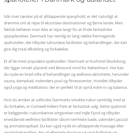
Når man tænker på et afslappende spaophold, er det naturligt at
drømme om at rejse til eksotiske destinationer og fjerne lande. Men
faktisk behøver man ikke at rejse langt for at finde fantastiske
spaoplevelser. Danmark har nemlig en lang række fremragende
spahoteller, der tilbyder luksuriøse faciliteter og behandlinger, der kan
give dig total afkobling og forkælelse.
Et af de mest populære spahoteller i Danmark er Kurhotel Skodsborg,
der ligger smukt placeret ved Øresund nord for København. Her kan
du nyde en bred vifte af behandlinger og wellness-aktiviteter, herunder
sauna, dampbad, indendørs pool og fitnesscenter. Hotellet tilbyder
også yoga og meditation, der er perfekt til at opnå indre ro og balance.
Hvis du ønsker at udforske Danmarks smukke natur samtidig med at
du forkæles, er Comwell Kellers Park et fantastisk valg. Dette spahotel
er beliggende i naturskønne omgivelser ved Vejle Fjord og tilbyder
enestående wellness-faciliteter såsom termiske bade, udendørs jacuzzi
og aromaterapibad. Du kan også nyde en afslappende massage eller
ansigtsbehandling, der vil efterlade din krop og sind forfrisket og