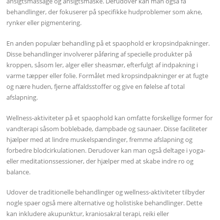
ansigtsmassage og ansigtsmaske. Derudover kan man også få
behandlinger, der fokuserer på specifikke hudproblemer som akne,
rynker eller pigmentering.
En anden populær behandling på et spaophold er kropsindpakninger.
Disse behandlinger involverer påføring af specielle produkter på
kroppen, såsom ler, alger eller sheasmør, efterfulgt af indpakning i
varme tæpper eller folie. Formålet med kropsindpakninger er at fugte
og nære huden, fjerne affaldsstoffer og give en følelse af total
afslapning.
Wellness-aktiviteter på et spaophold kan omfatte forskellige former for
vandterapi såsom boblebade, dampbade og saunaer. Disse faciliteter
hjælper med at lindre muskelspændinger, fremme afslapning og
forbedre blodcirkulationen. Derudover kan man også deltage i yoga-
eller meditationssessioner, der hjælper med at skabe indre ro og
balance.
Udover de traditionelle behandlinger og wellness-aktiviteter tilbyder
nogle spaer også mere alternative og holistiske behandlinger. Dette
kan inkludere akupunktur, kraniosakral terapi, reiki eller