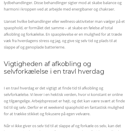
lydbehandlinger. Disse behandlinger sigter mod at skabe balance og
harmoni i kroppen ved at arbejde med energibaner og chakraer.
Uanset hvilke behandlinger eller wellness-aktiviteter man vælger på et
spaophold, er formålet det samme – at skabe en følelse af total
afkobling og forkælelse. En spaoplevelse er en mulighed for at træde
væk fra hverdagens stress og jag, og give sig selv tid og plads til at
slappe af og genoplade batterierne.
Vigtigheden af afkobling og
selvforkælelse i en travl hverdag
I en travl hverdag er det vigtigt at finde tid til afkobling og
selvforkælelse. Vi lever i en hektisk verden, hvor vi konstant er online
og tilgængelige. Arbejdspresset er højt, og det kan være svært at finde
tid til sig selv. Derfor er et weekend spaophold en fantastisk mulighed
for at trække stikket og fokusere på egen velvære.
Når vi ikke giver os selv tid til at slappe af og forkæle os selv, kan det