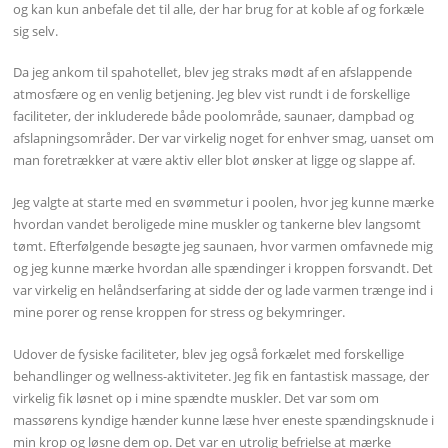
og kan kun anbefale det til alle, der har brug for at koble af og forkæle
sig selv.
Da jeg ankom til spahotellet, blev jeg straks mødt af en afslappende
atmosfære og en venlig betjening. Jeg blev vist rundt i de forskellige
faciliteter, der inkluderede både poolområde, saunaer, dampbad og
afslapningsområder. Der var virkelig noget for enhver smag, uanset om
man foretrækker at være aktiv eller blot ønsker at ligge og slappe af.
Jeg valgte at starte med en svømmetur i poolen, hvor jeg kunne mærke
hvordan vandet beroligede mine muskler og tankerne blev langsomt
tømt. Efterfølgende besøgte jeg saunaen, hvor varmen omfavnede mig
og jeg kunne mærke hvordan alle spændinger i kroppen forsvandt. Det
var virkelig en helåndserfaring at sidde der og lade varmen trænge ind i
mine porer og rense kroppen for stress og bekymringer.
Udover de fysiske faciliteter, blev jeg også forkælet med forskellige
behandlinger og wellness-aktiviteter. Jeg fik en fantastisk massage, der
virkelig fik løsnet op i mine spændte muskler. Det var som om
massørens kyndige hænder kunne læse hver eneste spændingsknude i
min krop og løsne dem op. Det var en utrolig befrielse at mærke