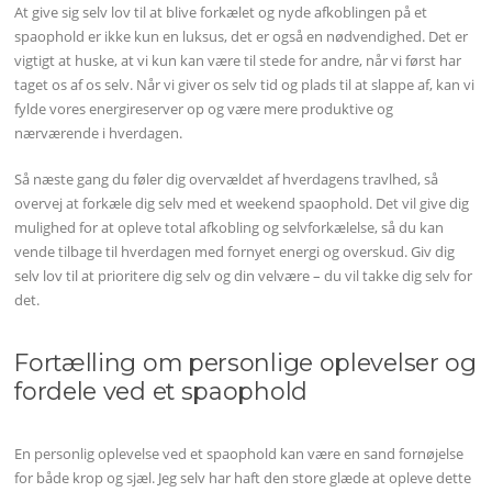
At give sig selv lov til at blive forkælet og nyde afkoblingen på et
spaophold er ikke kun en luksus, det er også en nødvendighed. Det er
vigtigt at huske, at vi kun kan være til stede for andre, når vi først har
taget os af os selv. Når vi giver os selv tid og plads til at slappe af, kan vi
fylde vores energireserver op og være mere produktive og
nærværende i hverdagen.
Så næste gang du føler dig overvældet af hverdagens travlhed, så
overvej at forkæle dig selv med et weekend spaophold. Det vil give dig
mulighed for at opleve total afkobling og selvforkælelse, så du kan
vende tilbage til hverdagen med fornyet energi og overskud. Giv dig
selv lov til at prioritere dig selv og din velvære – du vil takke dig selv for
det.
Fortælling om personlige oplevelser og
fordele ved et spaophold
En personlig oplevelse ved et spaophold kan være en sand fornøjelse
for både krop og sjæl. Jeg selv har haft den store glæde at opleve dette