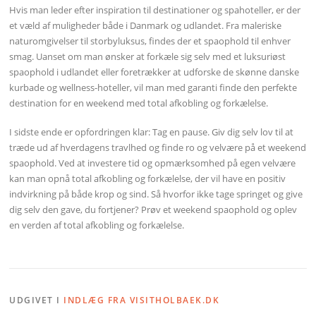
Hvis man leder efter inspiration til destinationer og spahoteller, er der
et væld af muligheder både i Danmark og udlandet. Fra maleriske
naturomgivelser til storbyluksus, findes der et spaophold til enhver
smag. Uanset om man ønsker at forkæle sig selv med et luksuriøst
spaophold i udlandet eller foretrækker at udforske de skønne danske
kurbade og wellness-hoteller, vil man med garanti finde den perfekte
destination for en weekend med total afkobling og forkælelse.
I sidste ende er opfordringen klar: Tag en pause. Giv dig selv lov til at
træde ud af hverdagens travlhed og finde ro og velvære på et weekend
spaophold. Ved at investere tid og opmærksomhed på egen velvære
kan man opnå total afkobling og forkælelse, der vil have en positiv
indvirkning på både krop og sind. Så hvorfor ikke tage springet og give
dig selv den gave, du fortjener? Prøv et weekend spaophold og oplev
en verden af total afkobling og forkælelse.
UDGIVET I
INDLÆG FRA VISITHOLBAEK.DK