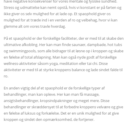
have negative konsekvenser for vores mentale og fysiske sundhed.
Stress og udmattelse kan nemt opstå, hvis vi konstant er på farten og
ikke giver os selv mulighed for at lade op. Et spaophold giver os
mulighed for at træde ind i en verden af ro og velbehag, hvor vi kan
glemme alt om vores travle hverdag.
På et spaophold er der forskellige faciliteter, der er med til at skabe den
ultimative afkobling. Her kan man finde saunaer, dampbade, hot tubs
og swimmingpools, som alle bidrager til at løsne op i kroppen og skabe
en følelse af total afslapning. Man kan også nyde godt af forskellige
wellness-aktiviteter såsom yoga, meditation eller tai chi. Disse
aktiviteter er med til at styrke kroppens balance og lade sindet falde til
ro.
En anden vigtig del af et spaophold er de forskellige typer af
behandlinger, man kan opleve. Her kan man få massage,
ansigtsbehandlinger, kropsindpakninger og meget mere. Disse
behandlinger er skræddersyet til at forbedre kroppens velvære og give
en følelse af luksus og forkælelse. Det er en unik mulighed for at give
kroppen og sindet den opmærksomhed, de fortjener.