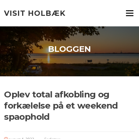
Spring
til
VISIT HOLBÆK
Menu
indhold
BLOGGEN
Oplev total afkobling og
forkælelse på et weekend
spaophold