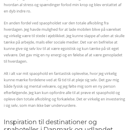
hvordan al stress og spændinger forlod min krop og blev erstattet af
en dyb indre ro.
En anden fordel ved spaopholdet var den totale afkobling fra
hverdagen. Jeg havde mulighed for at lade mobilen blive på værelset
og virkelig være til stede i øjeblikket. Jeg kunne slappe af uden at skulle
tænke på arbejde, mails eller sociale medier. Det var en befrielse at
kunne give sig selv lov til at være egoistisk og kun tænke på sit eget
velvære. Det gav mig en ny energi og en følelse af at være genopladet
til hverdagen.
Alt i alt var mit spaophold en fantastisk oplevelse, hvor jeg virkelig
kunne mærke fordelene ved at få tid til at pleje sig selv. Det gav mig
både fysisk og mental velvære, og jeg følte mig som en ny person
efterfølgende. Jeg kan kun opfordre alle til at prøve et spaophold og
opleve den totale afkobling og forkælelse. Det er virkelig en investering
i sig selv, som man ikke bør undervurdere.
Inspiration til destinationer og
spahoteller i Danmark og udlandet