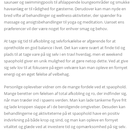
saunaer og swimmingpools til afslappende loungeområder og smukke
haveanlæg er til rådighed for gæsterne. Derudover kan man nyde en
bred vifte af behandlinger og wellness-aktiviteter, der spænder fra
massage og ansigtsbehandlinger til yoga og meditation. Uanset ens
præferencer vil der være noget for enhver smag og behov.
At tage sig tid til afkobling og selvforkælelse er afgørende for at
opretholde en god balance i livet. Det kan være svært at finde tid og
plads til at tage vare på sig selv i en travl hverdag, men et weekend
spaophold giver en unik mulighed for at gøre netop dette. Ved at give
sig selv lov til at fokusere på egen velvære kan man opleve en fornyet
energi og en øget følelse af velbehag.
Personlige oplevelser vidner om de mange fordele ved et spaophold.
Mange beretter om følelsen af total afkobling og ro, der indfinder sig,
når man træder ind i spaens verden. Man kan lade tankerne flyve frit
og lade kroppen slappe af i de beroligende omgivelser. Desuden kan
behandlingerne og aktiviteterne på et spaophold have en positiv
indvirkning på både krop og sind, og man kan opleve en fornyet
vitalitet og glæde ved at investere tid og opmærksomhed på sig selv.