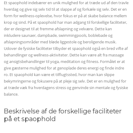
Et spaophold indebærer en unik mulighed for at træde ud af den travle
hverdag og give sig selv tid til at slappe af og forkæle sig selv. Det er en
form for wellness-oplevelse, hvor fokus er på at skabe balance mellem
krop og sind. På et spaophold har man adgang til forskellige faciliteter,
der er designet til at fremme afslapning og velvære. Dette kan
inkludere saunaer, dampbade, swimmingpools, boblebade og
afslapningsområder med bløde liggestole og beroligende musik.
Udover de fysiske faciliteter tilbyder et spaophold også en bred vifte af
behandlinger og wellness-aktiviteter. Dette kan være alt fra massage
og ansigtsbehandlinger til yoga, meditation og fitness. Formålet er at
give gæsterne mulighed for at genoplade deres energi og finde indre
ro. Et spaophold kan være et tilflugtssted, hvor man kan slippe
bekymringerne og fokusere på at pleje sig selv. Det er en mulighed for
at træde væk fra hverdagens stress og genvinde sin mentale og fysiske
balance.
Beskrivelse af de forskellige faciliteter
på et spaophold