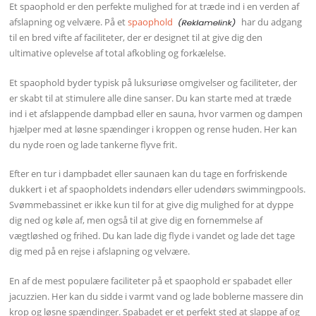
Et spaophold er den perfekte mulighed for at træde ind i en verden af
afslapning og velvære. På et
spaophold
har du adgang
til en bred vifte af faciliteter, der er designet til at give dig den
ultimative oplevelse af total afkobling og forkælelse.
Et spaophold byder typisk på luksuriøse omgivelser og faciliteter, der
er skabt til at stimulere alle dine sanser. Du kan starte med at træde
ind i et afslappende dampbad eller en sauna, hvor varmen og dampen
hjælper med at løsne spændinger i kroppen og rense huden. Her kan
du nyde roen og lade tankerne flyve frit.
Efter en tur i dampbadet eller saunaen kan du tage en forfriskende
dukkert i et af spaopholdets indendørs eller udendørs swimmingpools.
Svømmebassinet er ikke kun til for at give dig mulighed for at dyppe
dig ned og køle af, men også til at give dig en fornemmelse af
vægtløshed og frihed. Du kan lade dig flyde i vandet og lade det tage
dig med på en rejse i afslapning og velvære.
En af de mest populære faciliteter på et spaophold er spabadet eller
jacuzzien. Her kan du sidde i varmt vand og lade boblerne massere din
krop og løsne spændinger. Spabadet er et perfekt sted at slappe af og