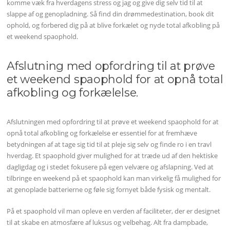
komme væk fra hverdagens stress og jag og give dig selv tid til at
slappe af og genopladning. Så find din drømmedestination, book dit
ophold, og forbered dig på at blive forkælet og nyde total afkobling på
et weekend spaophold.
Afslutning med opfordring til at prøve
et weekend spaophold for at opnå total
afkobling og forkælelse.
Afslutningen med opfordring til at prøve et weekend spaophold for at
opnå total afkobling og forkælelse er essentiel for at fremhæve
betydningen af at tage sig tid til at pleje sig selv og finde ro i en travl
hverdag. Et spaophold giver mulighed for at træde ud af den hektiske
dagligdag og i stedet fokusere på egen velvære og afslapning. Ved at
tilbringe en weekend på et spaophold kan man virkelig få mulighed for
at genoplade batterierne og føle sig fornyet både fysisk og mentalt.
På et spaophold vil man opleve en verden af faciliteter, der er designet
til at skabe en atmosfære af luksus og velbehag. Alt fra dampbade,