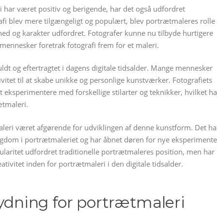
i har været positiv og berigende, har det også udfordret
afi blev mere tilgængeligt og populært, blev portrætmaleres rolle
ed og karakter udfordret. Fotografer kunne nu tilbyde hurtigere
 mennesker foretrak fotografi frem for et maleri.
uldt og eftertragtet i dagens digitale tidsalder. Mange mennesker
vitet til at skabe unikke og personlige kunstværker. Fotografiets
at eksperimentere med forskellige stilarter og teknikker, hvilket ha
ætmaleri.
maleri været afgørende for udviklingen af ​​denne kunstform. Det ha
erigdom i portrætmaleriet og har åbnet døren for nye eksperimente
ularitet udfordret traditionelle portrætmaleres position, men har
ivitet inden for portrætmaleri i den digitale tidsalder.
tydning for portrætmaleri