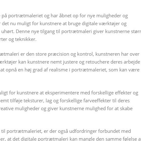
se på portrætmaleriet og har åbnet op for nye muligheder og
 det nu muligt for kunstnere at bruge digitale værktøjer og
ar uhørt. Denne nye tilgang til portrætmaleri giver kunstnerne stør
rter og teknikker.
trætmaleri er den store præcision og kontrol, kunstneren har over
 værktøjer kan kunstnere nemt justere og retouchere deres arbejde
gt at opnå en høj grad af realisme i portrætmaleriet, som kan være
ligt for kunstnere at eksperimentere med forskellige effekter og
mt tilføje teksturer, lag og forskellige farveeffekter til deres
 kreative muligheder og giver kunstnerne mulighed for at skabe
 til portrætmaleriet, er der også udfordringer forbundet med
 er, at det digitale portrætmaleri kan mangle den samme følelse a