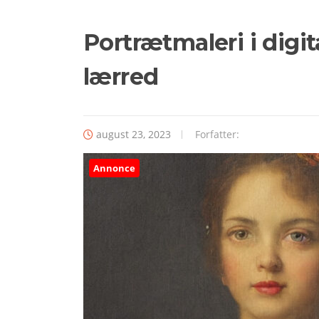
Portrætmaleri i digita
lærred
august 23, 2023
Forfatter:
Annonce