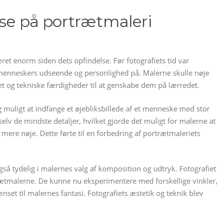
lse på portrætmaleri
ret enorm siden dets opfindelse. Før fotografiets tid var
enneskers udseende og personlighed på. Malerne skulle nøje
t og tekniske færdigheder til at genskabe dem på lærredet.
ig muligt at indfange et øjebliksbillede af et menneske med stor
elv de mindste detaljer, hvilket gjorde det muligt for malerne at
mere nøje. Dette førte til en forbedring af portrætmaleriets
gså tydelig i malernes valg af komposition og udtryk. Fotografiet
rætmalerne. De kunne nu eksperimentere med forskellige vinkler,
set til malernes fantasi. Fotografiets æstetik og teknik blev