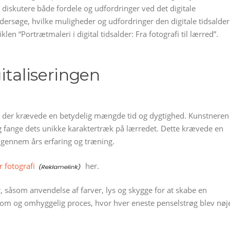
 diskutere både fordele og udfordringer ved det digitale
undersøge, hvilke muligheder og udfordringer den digitale tidsalder
en “Portrætmaleri i digital tidsalder: Fra fotografi til lærred”.
italiseringen
es, der krævede en betydelig mængde tid og dygtighed. Kunstneren
og fange dets unikke karaktertræk på lærredet. Dette krævede en
gennem års erfaring og træning.
r fotografi
her.
, såsom anvendelse af farver, lys og skygge for at skabe en
ngsom og omhyggelig proces, hvor hver eneste penselstrøg blev nøj