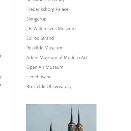
Frederiksborg Palace
Slangerup
J.F. Willumsens Museum
Solrod Strand
Roskilde Museum
r
Arken Museum of Modern Art
Open Air Museum
Hedehusene
r
r
Brorfelde Observatory