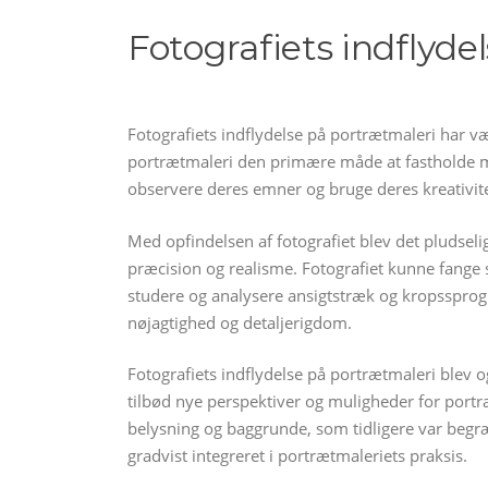
Fotografiets indflyde
Fotografiets indflydelse på portrætmaleri har væ
portrætmaleri den primære måde at fastholde m
observere deres emner og bruge deres kreativite
Med opfindelsen af ​​fotografiet blev det pludsel
præcision og realisme. Fotografiet kunne fange s
studere og analysere ansigtstræk og kropssprog 
nøjagtighed og detaljerigdom.
Fotografiets indflydelse på portrætmaleri blev o
tilbød nye perspektiver og muligheder for port
belysning og baggrunde, som tidligere var begræn
gradvist integreret i portrætmaleriets praksis.