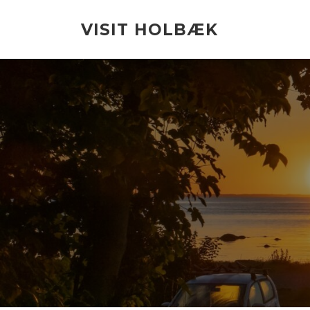
Spring
til
VISIT HOLBÆK
indhold