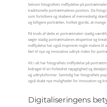
Selvom fotografiets indflydelse på portrætmaler
traditionelle portrætmaleres position. Da fotogr
som fortolkere og skabere af menneskelig skønh
og billigere portrætter, hvilket gjorde, at mange
På trods af dette er portrætmaleri stadig værdif
søger stadig portrætmaleres ekspertise og kreati
indflydelse har også inspireret nogle malere til 
ført til nye og innovative udtryk inden for portr
Alt i alt har fotografiets indflydelse på portræt
bidraget til en forbedret nøjagtighed og detalj
og udtryksformer. Samtidig har fotografiets pop
også skabt nye muligheder for innovation og kreat
Digitaliseringens be