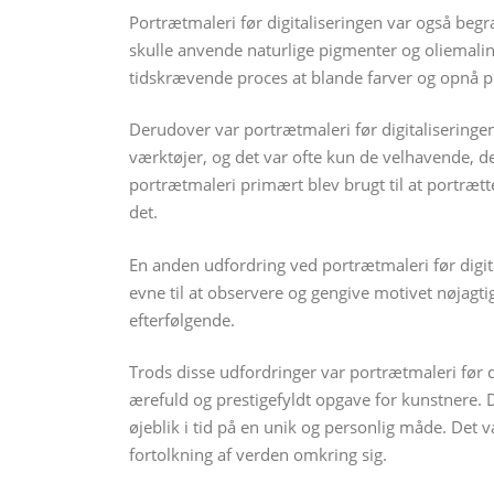
Portrætmaleri før digitaliseringen var også beg
skulle anvende naturlige pigmenter og oliemali
tidskrævende proces at blande farver og opnå 
Derudover var portrætmaleri før digitaliseringen
værktøjer, og det var ofte kun de velhavende, der
portrætmaleri primært blev brugt til at portrætte
det.
En anden udfordring ved portrætmaleri før digita
evne til at observere og gengive motivet nøjagtig
efterfølgende.
Trods disse udfordringer var portrætmaleri før 
ærefuld og prestigefyldt opgave for kunstnere. D
øjeblik i tid på en unik og personlig måde. Det v
fortolkning af verden omkring sig.