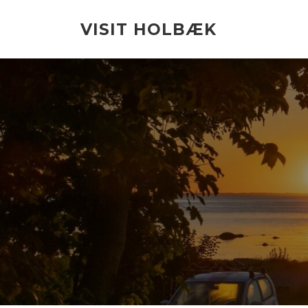
Spring
til
VISIT HOLBÆK
indhold