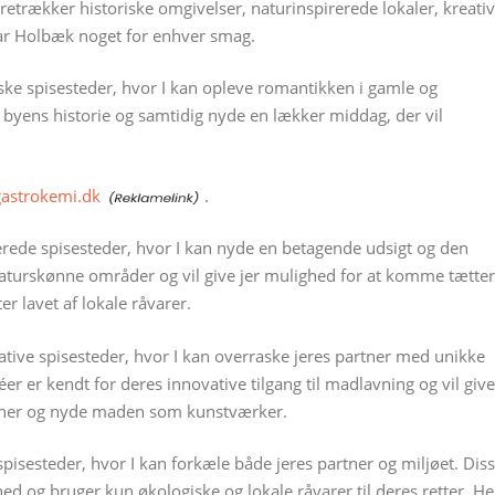
retrækker historiske omgivelser, naturinspirerede lokaler, kreati
 har Holbæk noget for enhver smag.
toriske spisesteder, hvor I kan opleve romantikken i gamle og
 byens historie og samtidig nyde en lækker middag, der vil
gastrokemi.dk
.
rerede spisesteder, hvor I kan nyde en betagende udsigt og den
 i naturskønne områder og vil give jer mulighed for at komme tætte
r lavet af lokale råvarer.
kreative spisesteder, hvor I kan overraske jeres partner med unikke
éer er kendt for deres innovative tilgang til madlavning og vil give
oner og nyde maden som kunstværker.
spisesteder, hvor I kan forkæle både jeres partner og miljøet. Dis
d og bruger kun økologiske og lokale råvarer til deres retter. He