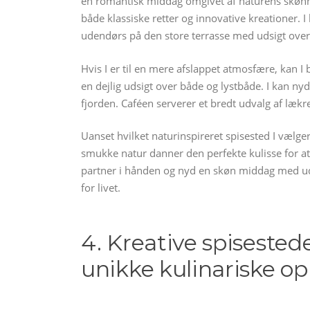
en romantisk middag omgivet af naturens skønhe
både klassiske retter og innovative kreationer. I
udendørs på den store terrasse med udsigt over
Hvis I er til en mere afslappet atmosfære, kan 
en dejlig udsigt over både og lystbåde. I kan ny
fjorden. Caféen serverer et bredt udvalg af lækre 
Uanset hvilket naturinspireret spisested I vælge
smukke natur danner den perfekte kulisse for at
partner i hånden og nyd en skøn middag med udsi
for livet.
4. Kreative spisested
unikke kulinariske op