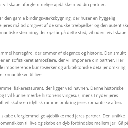
der vil skabe uforglemmelige øjeblikke med din partner.
s, er den gamle bindingsværksbygning, der huser en hyggelig
e jeres måltid omgivet af de smukke træbjælker og den autentisk
romantiske stemning, der opstår på dette sted, vil uden tvivl skabe
 gammel herregård, der emmer af elegance og historie. Den smukt
r en sofistikeret atmosfære, der vil imponere din partner. Her
de imponerende kunstværker og arkitektoniske detaljer omkring
e romantikken til live.
ammel fiskerestaurant, der ligger ved havnen. Denne historiske
og I vil kunne mærke historiens vingesus, mens I nyder jeres
uft vil skabe en idyllisk ramme omkring jeres romantiske aften.
ne skabe uforglemmelige øjeblikke med jeres partner. Den unikke
omantikken til live og skabe en dyb forbindelse mellem jer. Gå p