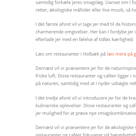
samtidig forkæle jeres smagsløg. Uanset om I fo
retter, økologiske måltider eller live musik, så
I det første afsnit vil vi tage jer med til de his
charmerende omgivelser. Her kan I fordybe jer i
efterlade jer med en følelse af tidløs kærlighed.
Læs om restauranter i Holbæk på
læs mere på 
Dernæst vil vi præsentere jer for de naturinspi
friske luft. Disse restauranter og caféer ligger
på naturen, samtidig med at I nyder udsøgte rette
I det tredje afsnit vil vi introducere jer for de 
kulinariske oplevelser. Disse restauranter og caf
jer mulighed for at prøve nye smagskombinati
Dernæst vil vi præsentere jer for de økologiske 
restauranter og caféer fokuserer på bæredygtighe