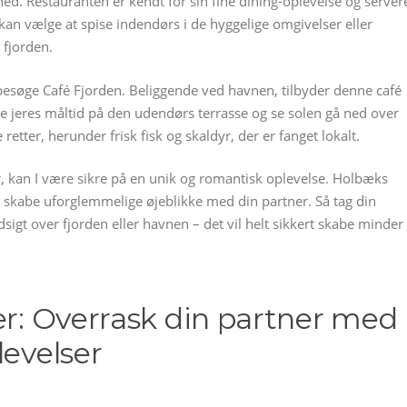
d. Restauranten er kendt for sin fine dining-oplevelse og server
 kan vælge at spise indendørs i de hyggelige omgivelser eller
 fjorden.
I besøge Café Fjorden. Beliggende ved havnen, tilbyder denne café
de jeres måltid på den udendørs terrasse og se solen gå ned over
retter, herunder frisk fisk og skaldyr, der er fanget lokalt.
r, kan I være sikre på en unik og romantisk oplevelse. Holbæks
 skabe uforglemmelige øjeblikke med din partner. Så tag din
gt over fjorden eller havnen – det vil helt sikkert skabe minder
er: Overrask din partner med
levelser