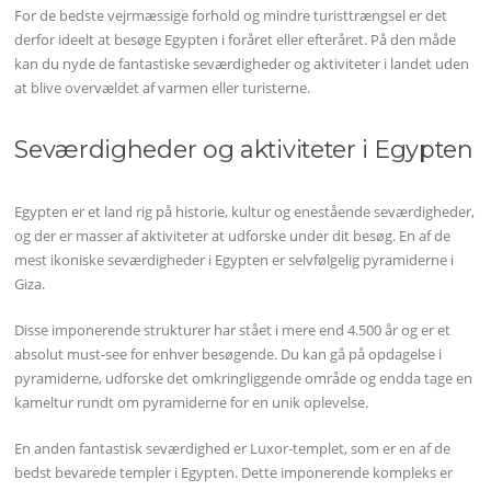
For de bedste vejrmæssige forhold og mindre turisttrængsel er det
derfor ideelt at besøge Egypten i foråret eller efteråret. På den måde
kan du nyde de fantastiske seværdigheder og aktiviteter i landet uden
at blive overvældet af varmen eller turisterne.
Seværdigheder og aktiviteter i Egypten
Egypten er et land rig på historie, kultur og enestående seværdigheder,
og der er masser af aktiviteter at udforske under dit besøg. En af de
mest ikoniske seværdigheder i Egypten er selvfølgelig pyramiderne i
Giza.
Disse imponerende strukturer har stået i mere end 4.500 år og er et
absolut must-see for enhver besøgende. Du kan gå på opdagelse i
pyramiderne, udforske det omkringliggende område og endda tage en
kameltur rundt om pyramiderne for en unik oplevelse.
En anden fantastisk seværdighed er Luxor-templet, som er en af ​​de
bedst bevarede templer i Egypten. Dette imponerende kompleks er