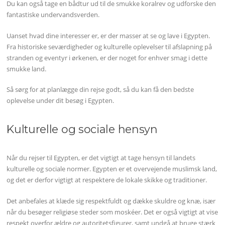
Du kan også tage en bådtur ud til de smukke koralrev og udforske den
fantastiske undervandsverden.
Uanset hvad dine interesser er, er der masser at se og lave i Egypten.
Fra historiske seværdigheder og kulturelle oplevelser til afslapning på
stranden og eventyr i ørkenen, er der noget for enhver smag i dette
smukke land.
Så sørg for at planlægge din rejse godt, så du kan få den bedste
oplevelse under dit besøg i Egypten.
Kulturelle og sociale hensyn
Når du rejser til Egypten, er det vigtigt at tage hensyn til landets
kulturelle og sociale normer. Egypten er et overvejende muslimsk land,
og det er derfor vigtigt at respektere de lokale skikke og traditioner.
Det anbefales at klæde sig respektfuldt og dække skuldre og knæ, især
når du besøger religiøse steder som moskéer. Det er også vigtigt at vise
respekt overfor ældre og autoritetsfigurer, samt undgå at bruge stærk