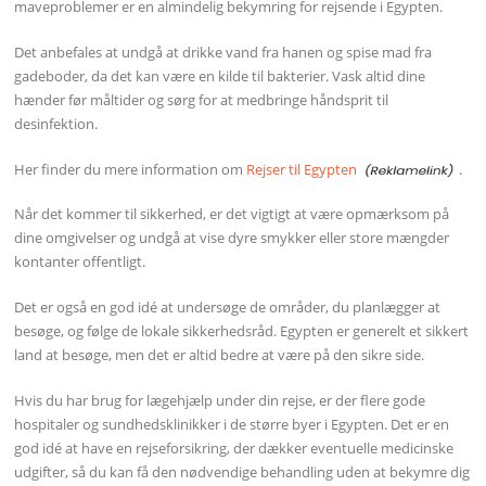
maveproblemer er en almindelig bekymring for rejsende i Egypten.
Det anbefales at undgå at drikke vand fra hanen og spise mad fra
gadeboder, da det kan være en kilde til bakterier. Vask altid dine
hænder før måltider og sørg for at medbringe håndsprit til
desinfektion.
Her finder du mere information om
Rejser til Egypten
.
Når det kommer til sikkerhed, er det vigtigt at være opmærksom på
dine omgivelser og undgå at vise dyre smykker eller store mængder
kontanter offentligt.
Det er også en god idé at undersøge de områder, du planlægger at
besøge, og følge de lokale sikkerhedsråd. Egypten er generelt et sikkert
land at besøge, men det er altid bedre at være på den sikre side.
Hvis du har brug for lægehjælp under din rejse, er der flere gode
hospitaler og sundhedsklinikker i de større byer i Egypten. Det er en
god idé at have en rejseforsikring, der dækker eventuelle medicinske
udgifter, så du kan få den nødvendige behandling uden at bekymre dig