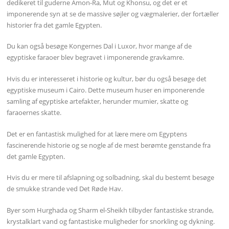
dedikeret til guderne Amon-Ra, Mut og Khonsu, og det er et
imponerende syn at se de massive søjler og vægmalerier, der fortæller
historier fra det gamle Egypten.
Du kan også besøge Kongernes Dal i Luxor, hvor mange af de
egyptiske faraoer blev begravet i imponerende gravkamre.
Hvis du er interesseret i historie og kultur, bør du også besøge det
egyptiske museum i Cairo. Dette museum huser en imponerende
samling af egyptiske artefakter, herunder mumier, skatte og
faraoernes skatte.
Det er en fantastisk mulighed for at lære mere om Egyptens
fascinerende historie og se nogle af de mest berømte genstande fra
det gamle Egypten.
Hvis du er mere til afslapning og solbadning, skal du bestemt besøge
de smukke strande ved Det Røde Hav.
Byer som Hurghada og Sharm el-Sheikh tilbyder fantastiske strande,
krystalklart vand og fantastiske muligheder for snorkling og dykning.