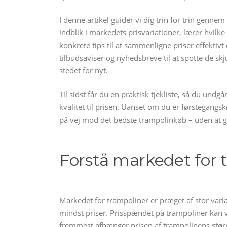
I denne artikel guider vi dig trin for trin gennem
indblik i markedets prisvariationer, lærer hvilke 
konkrete tips til at sammenligne priser effekti
tilbudsaviser og nyhedsbreve til at spotte de skj
stedet for nyt.
Til sidst får du en praktisk tjekliste, så du undg
kvalitet til prisen. Uanset om du er førstegangsk
på vej mod det bedste trampolinkøb – uden at g
Forstå markedet for t
Markedet for trampoliner er præget af stor vari
mindst priser. Prisspændet på trampoliner kan v
fremmest afhænger prisen af trampolinens større