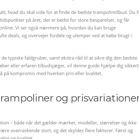
 alt, hvad du skal vide for at finde de bedste trampolintilbud. Du f
tidspunkter på året, der er bedst for store besparelser, og får
vt online. Vi ser også nærmere på, hvordan du kan bruge
ulte deals, og overvejer fordele og ulemper ved at købe brugt i
år de typiske faldgruber, samt ekstra råd til at sikre dig den bedste
øber eller erfaren tilbudsjæger, vil denne guide hjælpe dig sikkert
å på kompromis med hverken pris eller kvalitet.
rampoliner og prisvariatione
ation – både når det gælder mærker, modeller, størrelser og ikke
ære overraskende stort, og det skyldes flere faktorer. Først og
lse og kvalitet.