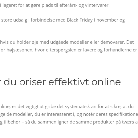
ageret for at gøre plads til efterårs- og vintervarer.
store udsalg i forbindelse med Black Friday i november og
r hvis du holder øje med udgåede modeller eller demovarer. Det
 for højsæsonen, hvor efterspørgslen er lavere og forhandlerne er
u priser effektivt online
ne, er det vigtigt at gribe det systematisk an for at sikre, at du
lge de modeller, du er interesseret i, og notér deres specifikatione
og tilbehør – så du sammenligner de samme produkter på tværs a