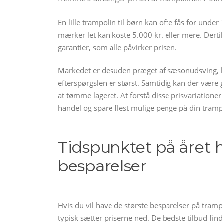
En lille trampolin til børn kan ofte fås for unde
mærker let kan koste 5.000 kr. eller mere. Derti
garantier, som alle påvirker prisen.
Markedet er desuden præget af sæsonudsving, hv
efterspørgslen er størst. Samtidig kan der være
at tømme lageret. At forstå disse prisvariation
handel og spare flest mulige penge på din tramp
Tidspunktet på året h
besparelser
Hvis du vil have de største besparelser på tramp
typisk sætter priserne ned. De bedste tilbud fin