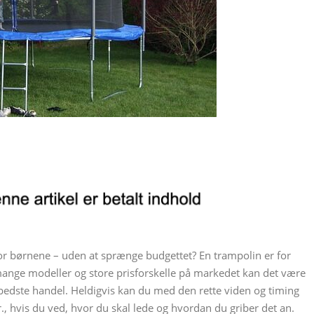
 børnene – uden at sprænge budgettet? En trampolin er for
ange modeller og store prisforskelle på markedet kan det være
bedste handel. Heldigvis kan du med den rette viden og timing
kr., hvis du ved, hvor du skal lede og hvordan du griber det an.