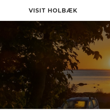
Spring
til
VISIT HOLBÆK
indhold