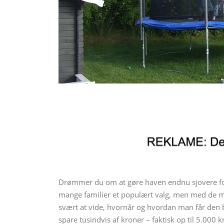
Drømmer du om at gøre haven endnu sjovere for
mange familier et populært valg, men med de m
svært at vide, hvornår og hvordan man får den 
spare tusindvis af kroner – faktisk op til 5.000 