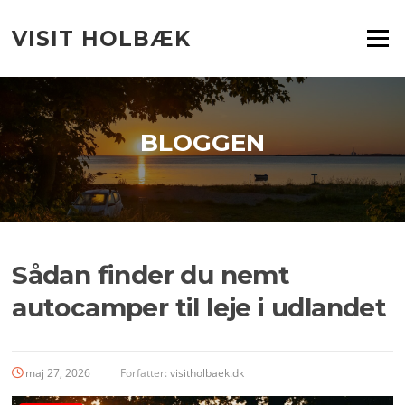
Spring
til
VISIT HOLBÆK
Menu
indhold
BLOGGEN
Sådan finder du nemt
autocamper til leje i udlandet
maj 27, 2026
Forfatter:
visitholbaek.dk