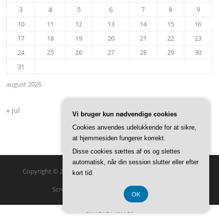
3
4
5
6
7
8
9
10
11
12
13
14
15
16
17
18
19
20
21
22
23
24
25
26
27
28
29
30
31
august 2026
« jul
Vi bruger kun nødvendige cookies
Cookies anvendes udelukkende for at sikre,
at hjemmesiden fungerer korrekt.
Disse cookies sættes af os og slettes
automatisk, når din session slutter eller efter
Copyright © 2026 Visit Holbæk. Alle rettigheder forbeholdes.
kort tid.
Screenr parallax theme
af FameThemes
OK
CVR DK37407739