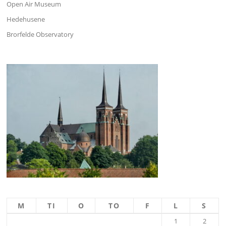
Open Air Museum
Hedehusene
Brorfelde Observatory
M
TI
O
TO
F
L
S
1
2