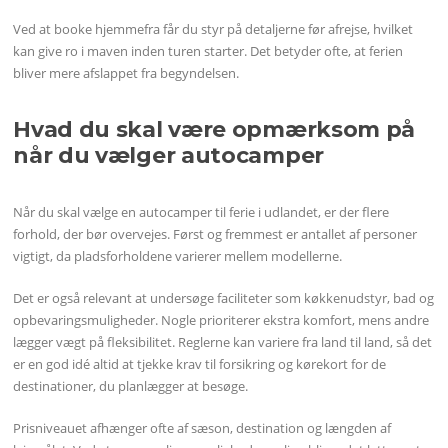
Ved at booke hjemmefra får du styr på detaljerne før afrejse, hvilket
kan give ro i maven inden turen starter. Det betyder ofte, at ferien
bliver mere afslappet fra begyndelsen.
Hvad du skal være opmærksom på
når du vælger autocamper
Når du skal vælge en autocamper til ferie i udlandet, er der flere
forhold, der bør overvejes. Først og fremmest er antallet af personer
vigtigt, da pladsforholdene varierer mellem modellerne.
Det er også relevant at undersøge faciliteter som køkkenudstyr, bad og
opbevaringsmuligheder. Nogle prioriterer ekstra komfort, mens andre
lægger vægt på fleksibilitet. Reglerne kan variere fra land til land, så det
er en god idé altid at tjekke krav til forsikring og kørekort for de
destinationer, du planlægger at besøge.
Prisniveauet afhænger ofte af sæson, destination og længden af