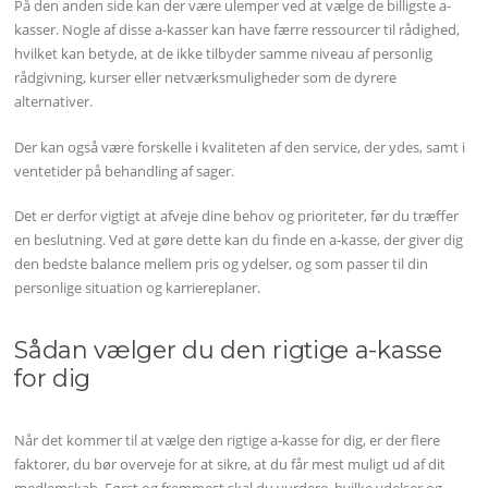
På den anden side kan der være ulemper ved at vælge de billigste a-
kasser. Nogle af disse a-kasser kan have færre ressourcer til rådighed,
hvilket kan betyde, at de ikke tilbyder samme niveau af personlig
rådgivning, kurser eller netværksmuligheder som de dyrere
alternativer.
Der kan også være forskelle i kvaliteten af den service, der ydes, samt i
ventetider på behandling af sager.
Det er derfor vigtigt at afveje dine behov og prioriteter, før du træffer
en beslutning. Ved at gøre dette kan du finde en a-kasse, der giver dig
den bedste balance mellem pris og ydelser, og som passer til din
personlige situation og karriereplaner.
Sådan vælger du den rigtige a-kasse
for dig
Når det kommer til at vælge den rigtige a-kasse for dig, er der flere
faktorer, du bør overveje for at sikre, at du får mest muligt ud af dit
medlemskab. Først og fremmest skal du vurdere, hvilke ydelser og