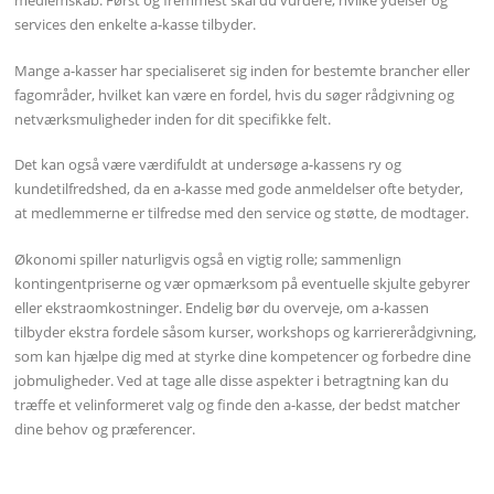
services den enkelte a-kasse tilbyder.
Mange a-kasser har specialiseret sig inden for bestemte brancher eller
fagområder, hvilket kan være en fordel, hvis du søger rådgivning og
netværksmuligheder inden for dit specifikke felt.
Det kan også være værdifuldt at undersøge a-kassens ry og
kundetilfredshed, da en a-kasse med gode anmeldelser ofte betyder,
at medlemmerne er tilfredse med den service og støtte, de modtager.
Økonomi spiller naturligvis også en vigtig rolle; sammenlign
kontingentpriserne og vær opmærksom på eventuelle skjulte gebyrer
eller ekstraomkostninger. Endelig bør du overveje, om a-kassen
tilbyder ekstra fordele såsom kurser, workshops og karriererådgivning,
som kan hjælpe dig med at styrke dine kompetencer og forbedre dine
jobmuligheder. Ved at tage alle disse aspekter i betragtning kan du
træffe et velinformeret valg og finde den a-kasse, der bedst matcher
dine behov og præferencer.