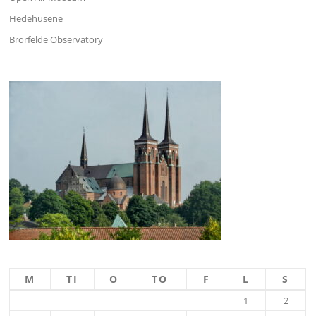
Hedehusene
Brorfelde Observatory
M
TI
O
TO
F
L
S
1
2