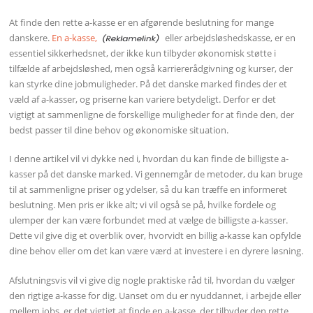
At finde den rette a-kasse er en afgørende beslutning for mange
danskere.
En a-kasse,
eller arbejdsløshedskasse, er en
essentiel sikkerhedsnet, der ikke kun tilbyder økonomisk støtte i
tilfælde af arbejdsløshed, men også karriererådgivning og kurser, der
kan styrke dine jobmuligheder. På det danske marked findes der et
væld af a-kasser, og priserne kan variere betydeligt. Derfor er det
vigtigt at sammenligne de forskellige muligheder for at finde den, der
bedst passer til dine behov og økonomiske situation.
I denne artikel vil vi dykke ned i, hvordan du kan finde de billigste a-
kasser på det danske marked. Vi gennemgår de metoder, du kan bruge
til at sammenligne priser og ydelser, så du kan træffe en informeret
beslutning. Men pris er ikke alt; vi vil også se på, hvilke fordele og
ulemper der kan være forbundet med at vælge de billigste a-kasser.
Dette vil give dig et overblik over, hvorvidt en billig a-kasse kan opfylde
dine behov eller om det kan være værd at investere i en dyrere løsning.
Afslutningsvis vil vi give dig nogle praktiske råd til, hvordan du vælger
den rigtige a-kasse for dig. Uanset om du er nyuddannet, i arbejde eller
mellem jobs, er det vigtigt at finde en a-kasse, der tilbyder den rette