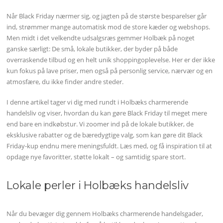
Når Black Friday nærmer sig, og jagten på de største besparelser går
ind, strømmer mange automatisk mod de store kæder og webshops.
Men midt i det velkendte udsalgsræs gemmer Holbæk på noget
ganske særligt: De små, lokale butikker, der byder på både
overraskende tilbud og en helt unik shoppingoplevelse. Her er der ikke
kun fokus på lave priser, men også på personlig service, nærvær og en
atmosfære, du ikke finder andre steder.
I denne artikel tager vi dig med rundt i Holbæks charmerende
handelsliv og viser, hvordan du kan gøre Black Friday til meget mere
end bare en indkøbstur. Vi zoomer ind på de lokale butikker, de
eksklusive rabatter og de bæredygtige valg, som kan gøre dit Black
Friday-kup endnu mere meningsfuldt. Læs med, og få inspiration til at
opdage nye favoritter, støtte lokalt – og samtidig spare stort.
Lokale perler i Holbæks handelsliv
Når du bevæger dig gennem Holbæks charmerende handelsgader,