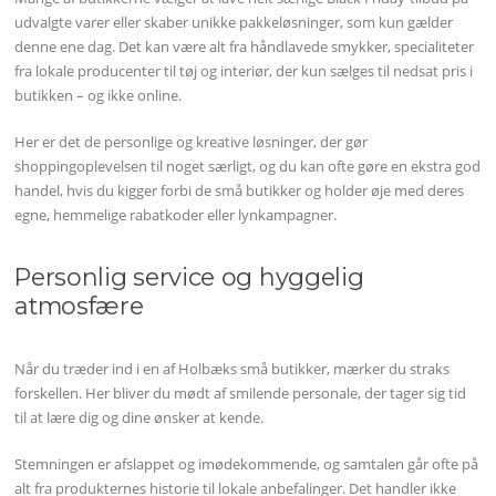
udvalgte varer eller skaber unikke pakkeløsninger, som kun gælder
denne ene dag. Det kan være alt fra håndlavede smykker, specialiteter
fra lokale producenter til tøj og interiør, der kun sælges til nedsat pris i
butikken – og ikke online.
Her er det de personlige og kreative løsninger, der gør
shoppingoplevelsen til noget særligt, og du kan ofte gøre en ekstra god
handel, hvis du kigger forbi de små butikker og holder øje med deres
egne, hemmelige rabatkoder eller lynkampagner.
Personlig service og hyggelig
atmosfære
Når du træder ind i en af Holbæks små butikker, mærker du straks
forskellen. Her bliver du mødt af smilende personale, der tager sig tid
til at lære dig og dine ønsker at kende.
Stemningen er afslappet og imødekommende, og samtalen går ofte på
alt fra produkternes historie til lokale anbefalinger. Det handler ikke