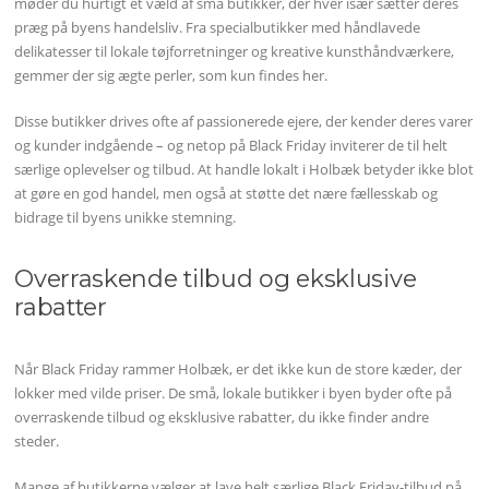
møder du hurtigt et væld af små butikker, der hver især sætter deres
præg på byens handelsliv. Fra specialbutikker med håndlavede
delikatesser til lokale tøjforretninger og kreative kunsthåndværkere,
gemmer der sig ægte perler, som kun findes her.
Disse butikker drives ofte af passionerede ejere, der kender deres varer
og kunder indgående – og netop på Black Friday inviterer de til helt
særlige oplevelser og tilbud. At handle lokalt i Holbæk betyder ikke blot
at gøre en god handel, men også at støtte det nære fællesskab og
bidrage til byens unikke stemning.
Overraskende tilbud og eksklusive
rabatter
Når Black Friday rammer Holbæk, er det ikke kun de store kæder, der
lokker med vilde priser. De små, lokale butikker i byen byder ofte på
overraskende tilbud og eksklusive rabatter, du ikke finder andre
steder.
Mange af butikkerne vælger at lave helt særlige Black Friday-tilbud på