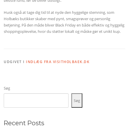
bedste fund, før de bliver udsolgt.
Husk også at tage dig tid til at nyde den hyggelige stemning, som
Holbæks butikker skaber med pynt, smagsprøver og personlig
betjening. På den måde bliver Black Friday en både effektiv og hyggelig
shoppingoplevelse, hvor du støtter lokalt og måske gør et unikt kup.
UDGIVET I
INDLÆG FRA VISITHOLBAEK.DK
Søg
Søg
Recent Posts