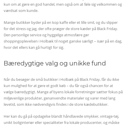
kun om at gøre en god handel, men også om at føle sig velkommen og
værdsat som kunde.
Mange butikker byder på en kop kaffe eller et lille smil, og du slipper
for det stress og jag, der ofte præger de store kæder på Black Friday.
Den personlige service og hyggelige atmosfære gør
shoppingoplevelsen i Holbæk til noget ganske særligt – især på en dag,
hvor det ellers kan gå hurtigt for sig.
Bæredygtige valg og unikke fund
Når du besøger de små butikker i Holbæk på Black Friday, får du ikke
kun mulighed for at gøre et godt køb – du får også chancen for at
vælge bæredygtigt. Mange af byens lokale forretninger sætter fokus på
miljøvenlige produkter, genanvendte materialer og varer med lang
levetid, som ikke nødvendigvis findes i de store kædebutikker.
Her kan du gå på opdagelse blandt håndlavede smykker, vintage-tøj,
unikt boliginteriør eller specialiteter fra lokale producenter, og måske