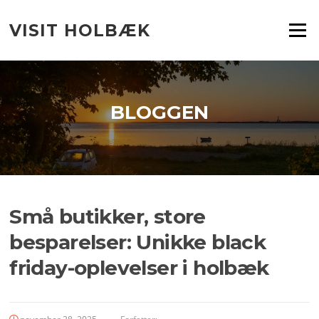
Spring
til
VISIT HOLBÆK
Menu
indhold
BLOGGEN
Små butikker, store
besparelser: Unikke black
friday-oplevelser i holbæk