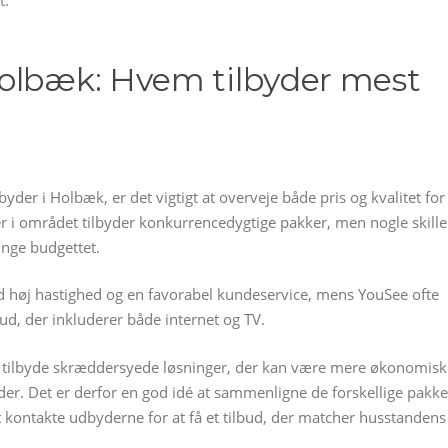
Holbæk: Hvem tilbyder mest
yder i Holbæk, er det vigtigt at overveje både pris og kvalitet for
er i området tilbyder konkurrencedygtige pakker, men nogle skille
ænge budgettet.
ed høj hastighed og en favorabel kundeservice, mens YouSee ofte
d, der inkluderer både internet og TV.
 tilbyde skræddersyede løsninger, der kan være mere økonomisk
eder. Det er derfor en god idé at sammenligne de forskellige pakke
t kontakte udbyderne for at få et tilbud, der matcher husstandens