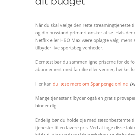
dit budget
Når du skal vælge den rette streamingtjeneste til 
og din husstand primært ønsker at se. Hvis der 
Netflix eller HBO Max være oplagte valg, mens s
tilbyder live sportsbegivenheder.
Dernæst bør du sammenligne priserne for de fors
abonnement med familie eller venner, hvilket k
Her kan
du læse mere om Spar penge online
Mange tjenester tilbyder også en gratis prøvepe
binder dig.
Endelig bør du holde øje med sæsonbestemte tilb
tjenester til en lavere pris. Ved at tage disse fa
både til dine underholdningsbehov og dit budge