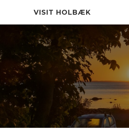
Spring
til
VISIT HOLBÆK
indhold