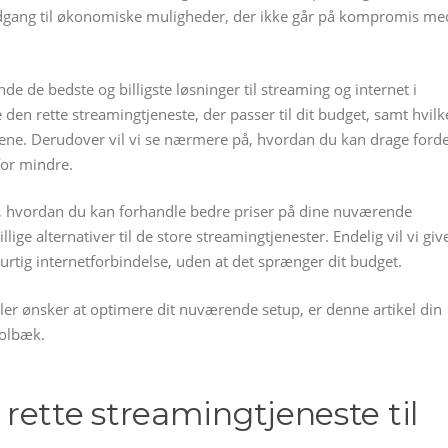
e adgang til økonomiske muligheder, der ikke går på kompromis me
de de bedste og billigste løsninger til streaming og internet i
en rette streamingtjeneste, der passer til dit budget, samt hvilk
ene. Derudover vil vi se nærmere på, hvordan du kan drage forde
for mindre.
til, hvordan du kan forhandle bedre priser på dine nuværende
ige alternativer til de store streamingtjenester. Endelig vil vi giv
 hurtig internetforbindelse, uden at det sprænger dit budget.
ller ønsker at optimere dit nuværende setup, er denne artikel din
Holbæk.
rette streamingtjeneste til