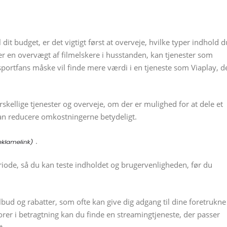
dit budget, er det vigtigt først at overveje, hvilke typer indhold d
er en overvægt af filmelskere i husstanden, kan tjenester som
portfans måske vil finde mere værdi i en tjeneste som Viaplay, d
kellige tjenester og overveje, om der er mulighed for at dele et
an reducere omkostningerne betydeligt.
.
riode, så du kan teste indholdet og brugervenligheden, før du
ud og rabatter, som ofte kan give dig adgang til dine foretrukne
ktorer i betragtning kan du finde en streamingtjeneste, der passer
t.