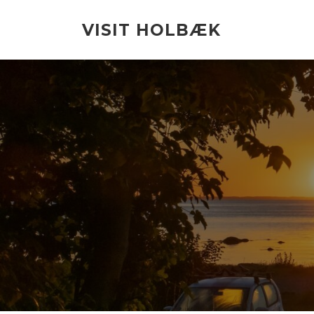
Spring
til
VISIT HOLBÆK
indhold