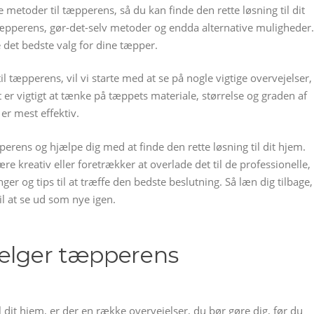
e metoder til tæpperens, så du kan finde den rette løsning til dit
tæpperens, gør-det-selv metoder og endda alternative muligheder.
e det bedste valg for dine tæpper.
l tæpperens, vil vi starte med at se på nogle vigtige overvejelser,
 er vigtigt at tænke på tæppets materiale, størrelse og graden af
er mest effektiv.
perens og hjælpe dig med at finde den rette løsning til dit hjem.
e kreativ eller foretrækker at overlade det til de professionelle,
ger og tips til at træffe den bedste beslutning. Så læn dig tilbage,
l at se ud som nye igen.
vælger tæpperens
 dit hjem, er der en række overvejelser, du bør gøre dig, før du