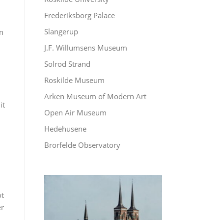
Frederiksborg Palace
Slangerup
n
J.F. Willumsens Museum
Solrod Strand
Roskilde Museum
Arken Museum of Modern Art
it
Open Air Museum
Hedehusene
Brorfelde Observatory
ot
er