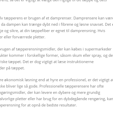
selv tæpperens er brugen af et damprenser. Damprensere kan vær
er, da dampen kan trænge dybt ned i fibrene og løsne snavset. Det 
je og sikre, at din tæppefiber er egnet til damprensning. Hvis
r eller forværrede pletter.
 brugen af tæpperensningsmidler, der kan købes i supermarkeder
dukter kommer i forskellige former, såsom skum eller spray, og de
friske tæppet. Det er dog vigtigt at læse instruktionerne
der på tæppet.
 økonomisk løsning end at hyre en professionel, er det vigtigt a
e bliver lige så gode. Professionelle tæpperensere har ofte
engøringsmidler, der kan levere en dybere og mere grundig
alvorlige pletter eller har brug for en dybdegående rengøring, ka
pperensning for at opnå de bedste resultater.