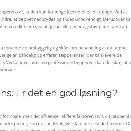
tæpperens er, at den kan forlænge levetiden på dit tæppe. Ved at
rhindre, at tæppet nedbrydes og slides unødvendigt. Derudover ka
iteten i dit hjem ved at fjerne allergener og støvmider, der kan
du forvente en omhyggelig og skånsom behandling af dit tæppe,
at vælge en pålidelig og erfaren tæpperenser, der kan levere de
e. Ved at investere i en professionel tæpperens kan du sikre, at d
remover.
ns: Er det en god løsning?
for nogle, men det afhænger af flere faktorer. Hvis dit tæppe bl
f mindre pletter, kan du sandsynligvis klare det selv derhjemme. D
ens, så det er vigtigt at vælge den rigtige til dit tæppe og dets