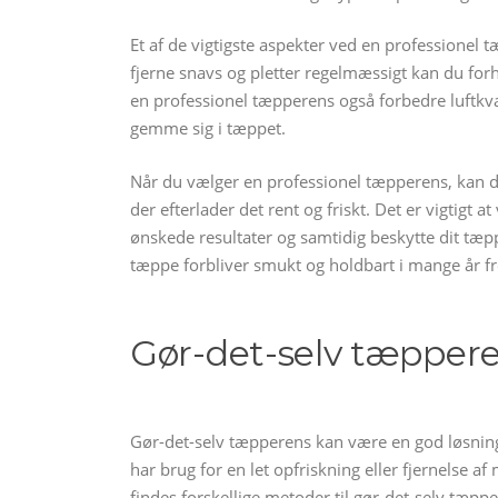
Et af de vigtigste aspekter ved en professionel 
fjerne snavs og pletter regelmæssigt kan du fo
en professionel tæpperens også forbedre luftkval
gemme sig i tæppet.
Når du vælger en professionel tæpperens, kan 
der efterlader det rent og friskt. Det er vigtigt 
ønskede resultater og samtidig beskytte dit tæpp
tæppe forbliver smukt og holdbart i mange år f
Gør-det-selv tæppere
Gør-det-selv tæpperens kan være en god løsning 
har brug for en let opfriskning eller fjernelse a
findes forskellige metoder til gør-det-selv tæpper