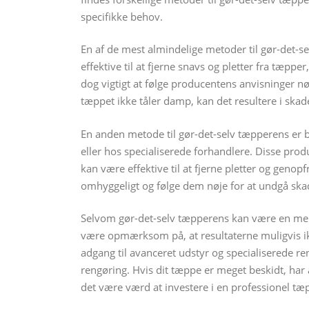
specifikke behov.
En af de mest almindelige metoder til gør-det-
effektive til at fjerne snavs og pletter fra tæpp
dog vigtigt at følge producentens anvisninger nø
tæppet ikke tåler damp, kan det resultere i skade
En anden metode til gør-det-selv tæpperens er
eller hos specialiserede forhandlere. Disse pro
kan være effektive til at fjerne pletter og genop
omhyggeligt og følge dem nøje for at undgå ska
Selvom gør-det-selv tæpperens kan være en mere
være opmærksom på, at resultaterne muligvis ikk
adgang til avanceret udstyr og specialiserede r
rengøring. Hvis dit tæppe er meget beskidt, har 
det være værd at investere i en professionel tæ