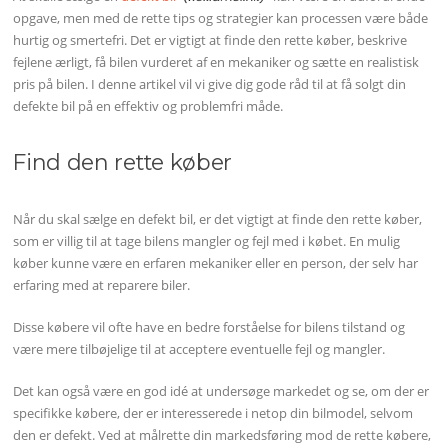
opgave, men med de rette tips og strategier kan processen være både
hurtig og smertefri. Det er vigtigt at finde den rette køber, beskrive
fejlene ærligt, få bilen vurderet af en mekaniker og sætte en realistisk
pris på bilen. I denne artikel vil vi give dig gode råd til at få solgt din
defekte bil på en effektiv og problemfri måde.
Find den rette køber
Når du skal sælge en defekt bil, er det vigtigt at finde den rette køber,
som er villig til at tage bilens mangler og fejl med i købet. En mulig
køber kunne være en erfaren mekaniker eller en person, der selv har
erfaring med at reparere biler.
Disse købere vil ofte have en bedre forståelse for bilens tilstand og
være mere tilbøjelige til at acceptere eventuelle fejl og mangler.
Det kan også være en god idé at undersøge markedet og se, om der er
specifikke købere, der er interesserede i netop din bilmodel, selvom
den er defekt. Ved at målrette din markedsføring mod de rette købere,