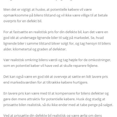
Men det er vigtigt at huske, at potentielle købere vil være
opmærksomme på bilens tilstand og vil ikke være villige til at betale
overpris for en defekt bil.
For at fastsætte en realistisk pris for din defekte bil, kan det være en
god idé at undersøge lignende biler til salg på markedet. Se, hvad
lignende biler i samme tilstand bliver solgt for, og tag hensyn til bilens
alder, kilometertal og graden af defekter.
Vær realistisk omkring bilens værdi og tag højde for de omkostninger,
som en potentiel køber vil have ved at skulle reparere fejlene.
Det kan også være en god idé at overveje at sætte en lidt lavere pris
end markedsværdien for at tiltrække købere hurtigere.
En lavere pris kan være med til at kompensere for bilens defekter og
gøre den mere attraktiv for potentielle købere. Husk dog stadig at
prissætte bilen realistisk, så du ikke ender med at tabe penge på salget.
Ved at prissætte din defekte bil realistisk og være ærlig om dens