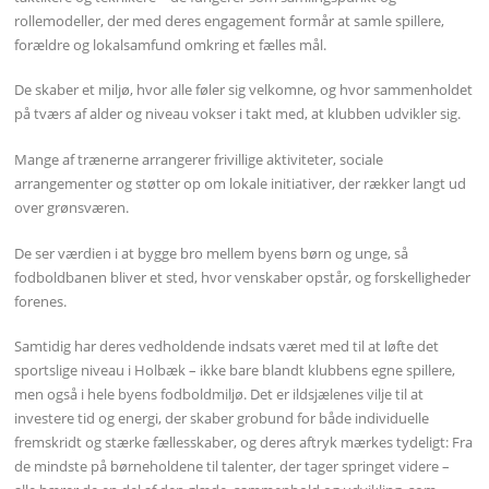
rollemodeller, der med deres engagement formår at samle spillere,
forældre og lokalsamfund omkring et fælles mål.
De skaber et miljø, hvor alle føler sig velkomne, og hvor sammenholdet
på tværs af alder og niveau vokser i takt med, at klubben udvikler sig.
Mange af trænerne arrangerer frivillige aktiviteter, sociale
arrangementer og støtter op om lokale initiativer, der rækker langt ud
over grønsværen.
De ser værdien i at bygge bro mellem byens børn og unge, så
fodboldbanen bliver et sted, hvor venskaber opstår, og forskelligheder
forenes.
Samtidig har deres vedholdende indsats været med til at løfte det
sportslige niveau i Holbæk – ikke bare blandt klubbens egne spillere,
men også i hele byens fodboldmiljø. Det er ildsjælenes vilje til at
investere tid og energi, der skaber grobund for både individuelle
fremskridt og stærke fællesskaber, og deres aftryk mærkes tydeligt: Fra
de mindste på børneholdene til talenter, der tager springet videre –