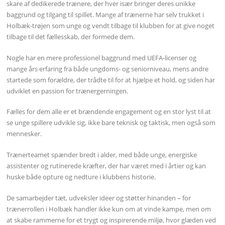
skare af dedikerede trænere, der hver især bringer deres unikke
baggrund og tilgang til spillet. Mange af trænerne har selv trukket i
Holbæk-trøjen som unge og vendt tilbage til klubben for at give noget
tilbage til det fællesskab, der formede dem.
Nogle har en mere professionel baggrund med UEFA-licenser og
mange års erfaring fra både ungdoms- og seniorniveau, mens andre
startede som forældre, der trådte til for at hjælpe et hold, og siden har
udviklet en passion for trænergerningen.
Fælles for dem alle er et brændende engagement og en stor lyst til at
se unge spillere udvikle sig, ikke bare teknisk og taktisk, men også som
mennesker.
Trænerteamet spænder bredt i alder, med både unge, energiske
assistenter og rutinerede kræfter, der har været med i årtier og kan
huske både opture og nedture i klubbens historie.
De samarbejder tæt, udveksler ideer og støtter hinanden – for
trænerrollen i Holbæk handler ikke kun om at vinde kampe, men om
at skabe rammerne for et trygt og inspirerende miljø, hvor glæden ved