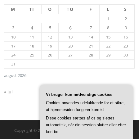
M
TI
O
TO
F
L
S
1
2
3
4
5
6
7
8
9
10
11
12
13
14
15
16
17
18
19
20
21
22
23
24
25
26
27
28
29
30
31
august 2026
« jul
Vi bruger kun nødvendige cookies
Cookies anvendes udelukkende for at sikre,
at hjemmesiden fungerer korrekt.
Disse cookies sættes af os og slettes
automatisk, når din session slutter eller efter
Copyright © 2026 Visit Holbæk. Alle rettigheder forbeholdes.
kort tid.