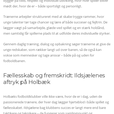
bygger på tillid, respekt og individuel udvikling, hvor hver spiller bliver
mødt der, hvor de er – både sportsligt og personligt.
Trænerne arbejder struktureret med at skabe trygge rammer, hvor
unge talenter tør tage chancer og lære af både succeser og fejltrin. De
lægger vægt på samarbejde, glæde ved spillet og en stærk holdånd,
men samtidig får spillerne plads til at udfolde deres individuelle styrker.
Gennem daglig træning, dialog og opbakning søger trænerne at give de
unge redskaber, som rækker langt ud over banen, så de også kan
vokse som mennesker og tage ansvar – både på og uden for
fodboldbanen.
Fællesskab og fremskridt: Ildsjælenes
aftryk på Holbæk
Holbæks fodboldklubber ville ikke være, hvor de er i dag, uden de
passionerede trænere, der hver dag lægger hjerteblod i både spillet og
fællesskabet. Ildsjælene bag klubbens succes er langt mere end bare
taktikere og teknikere – de fungerer som samlingspunkt og