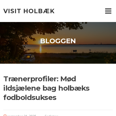
Spring
til
VISIT HOLBÆK
Menu
indhold
BLOGGEN
Trænerprofiler: Mød
ildsjælene bag holbæks
fodboldsukses