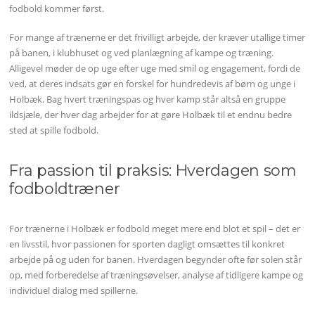
fodbold kommer først.
For mange af trænerne er det frivilligt arbejde, der kræver utallige timer
på banen, i klubhuset og ved planlægning af kampe og træning.
Alligevel møder de op uge efter uge med smil og engagement, fordi de
ved, at deres indsats gør en forskel for hundredevis af børn og unge i
Holbæk. Bag hvert træningspas og hver kamp står altså en gruppe
ildsjæle, der hver dag arbejder for at gøre Holbæk til et endnu bedre
sted at spille fodbold.
Fra passion til praksis: Hverdagen som
fodboldtræner
For trænerne i Holbæk er fodbold meget mere end blot et spil – det er
en livsstil, hvor passionen for sporten dagligt omsættes til konkret
arbejde på og uden for banen. Hverdagen begynder ofte før solen står
op, med forberedelse af træningsøvelser, analyse af tidligere kampe og
individuel dialog med spillerne.