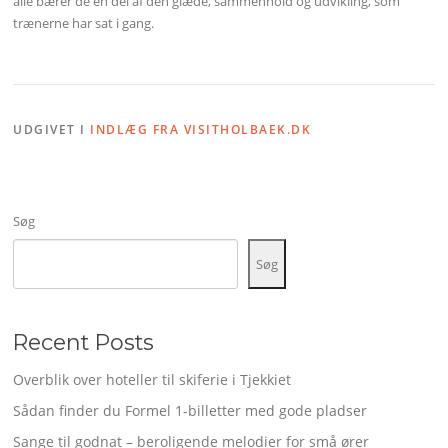
alle bærer de en del af den glæde, sammenhold og udvikling, som
trænerne har sat i gang.
UDGIVET I
INDLÆG FRA VISITHOLBAEK.DK
Søg
Søg
Recent Posts
Overblik over hoteller til skiferie i Tjekkiet
Sådan finder du Formel 1-billetter med gode pladser
Sange til godnat – beroligende melodier for små ører