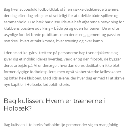
Bag hver succesfuld fodboldklub står en række dedikerede trænere,
der dag efter dag arbejder utrætteligt for at udvikle både spillere og
sammenhold. I Holbæk har disse ildsjæle haft afgørende betydning for
klubbens positive udvikling – både på og uden for banen. De er ofte
usynlige for det brede publikum, men deres engagement og passion
mærkes i hvert et taktikmøde, hver træning og hver kamp.
I denne artikel går vi tættere på personerne bag trænerjakkerne og
giver dig et indblik i deres hverdag, værdier og den filosofi, de bygger
deres arbejde på. Vi undersøger, hvordan deres dedikation ikke blot
former dygtige fodboldspillere, men også skaber stærke fællesskaber
og løfter hele klubben. Mød ildsjælene, der hver dag er med til at skrive
nye kapitler i Holbæks fodboldhistorie.
Bag kulissen: Hvem er trænerne i
Holbæk?
Bag kulissen i Holbæks fodboldmiljø gemmer der sig en mangfoldig