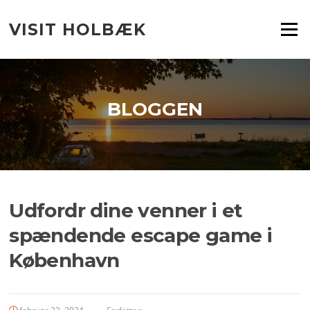
Spring
til
VISIT HOLBÆK
Menu
indhold
BLOGGEN
Udfordr dine venner i et
spændende escape game i
København