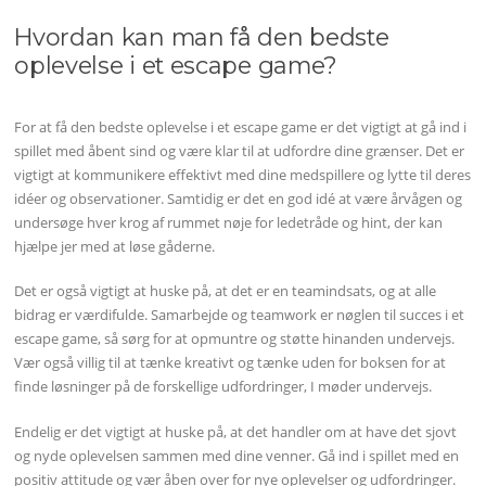
Hvordan kan man få den bedste
oplevelse i et escape game?
For at få den bedste oplevelse i et escape game er det vigtigt at gå ind i
spillet med åbent sind og være klar til at udfordre dine grænser. Det er
vigtigt at kommunikere effektivt med dine medspillere og lytte til deres
idéer og observationer. Samtidig er det en god idé at være årvågen og
undersøge hver krog af rummet nøje for ledetråde og hint, der kan
hjælpe jer med at løse gåderne.
Det er også vigtigt at huske på, at det er en teamindsats, og at alle
bidrag er værdifulde. Samarbejde og teamwork er nøglen til succes i et
escape game, så sørg for at opmuntre og støtte hinanden undervejs.
Vær også villig til at tænke kreativt og tænke uden for boksen for at
finde løsninger på de forskellige udfordringer, I møder undervejs.
Endelig er det vigtigt at huske på, at det handler om at have det sjovt
og nyde oplevelsen sammen med dine venner. Gå ind i spillet med en
positiv attitude og vær åben over for nye oplevelser og udfordringer.