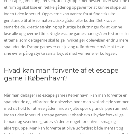
Et escape game fungerer ved, at en gruppe mennesker bliver låst inde i
et rum og skal løse en række gåder og opgaver for at kunne slippe ud
inden tiden løber ud. Opgaverne kan variere fra at finde skjulte
genstande til at løse matematiske gåder eller koder. Det kræver
samarbejde, kreativ tænkning og hurtige beslutninger for at kunne
løse alle opgaverne i tide. Nogle escape games har også en historie eller
et tema, som deltagerne skal følge, hvilket gør oplevelsen endnu mere
spændende. Escape games er en sjov og udfordrende måde at teste
sine evner på og styrke samarbejdet med venner eller kollegaer.
Hvad kan man forvente af et escape
game i København?
Når man deltager i et escape game i København, kan man forvente en
spændende og udfordrende oplevelse, hvor man skal arbejde sammen
med sit hold for at løse gåder, finde skjulte spor og undslippe rummet
inden tiden løber ud. Escape games i København tilbyder forskellige
temaer og sværhedsgrader, så der er noget for enhver smag og
aldersgruppe. Man kan forvente at blive udfordret både mentalt og