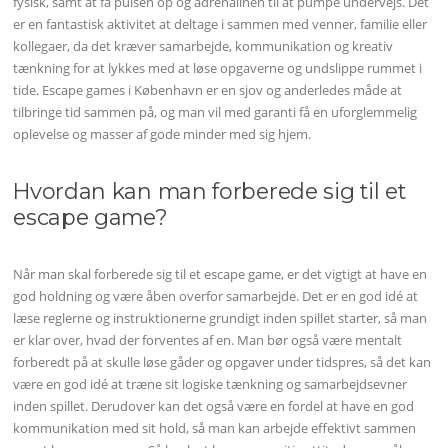
fysisk, samt at få pulsen op og adrenalinen til at pumpe undervejs. Det
er en fantastisk aktivitet at deltage i sammen med venner, familie eller
kollegaer, da det kræver samarbejde, kommunikation og kreativ
tænkning for at lykkes med at løse opgaverne og undslippe rummet i
tide. Escape games i København er en sjov og anderledes måde at
tilbringe tid sammen på, og man vil med garanti få en uforglemmelig
oplevelse og masser af gode minder med sig hjem.
Hvordan kan man forberede sig til et
escape game?
Når man skal forberede sig til et escape game, er det vigtigt at have en
god holdning og være åben overfor samarbejde. Det er en god idé at
læse reglerne og instruktionerne grundigt inden spillet starter, så man
er klar over, hvad der forventes af en. Man bør også være mentalt
forberedt på at skulle løse gåder og opgaver under tidspres, så det kan
være en god idé at træne sit logiske tænkning og samarbejdsevner
inden spillet. Derudover kan det også være en fordel at have en god
kommunikation med sit hold, så man kan arbejde effektivt sammen