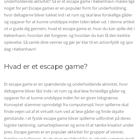
underholdende aktivitet? Så er et escape game i København måske lige
noget for jer! Escape games er en populær form for underholdning,
hvor deltagerne bliver lukket ind i et rum og skal løse forskellige gåder
og opgaver for at kunne undslippe inden tiden løber ud. I denne artikel
vil vi guide dig gennem, hvad et escape game er, hvor du kan spille det i
København, hvordan det fungerer, og hvordan du kan få den bedste
oplevelse. Så samle dine venner og gør jer klar til en actionfyldt og sjov
dag i København!
Hvad er et escape game?
Et escape game er en spændende og underholdende aktivitet, hvor
deltagerne bliver låst inde i et rum og skal løse forskellige gåder og
opgaver for at kunne undslippe inden for en given tidsgrænse.
Konceptet stammer oprindeligt fra computerspil, hvor spillerne skal
finde vejen ud af et virtuelt rum ved at løse gåder og finde skjulte
genstande. I et fysisk escape game bliver spillerne udfordret på deres
logiske tænkning, samarbejdsevner og evne til at tænke kreativt under
pres. Escape games er en populær aktivitet for grupper af venner,
familier og kollegaer, da de giver mulighed for at arbejde sammen mod