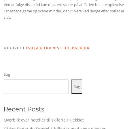
Ved at følge disse råd kan du være sikker på at få den bedste oplevelse
i et escape game og skabe minder, der vil vare ved længe efter spillet er
slut.
UDGIVET I
INDLÆG FRA VISITHOLBAEK.DK
Søg
Søg
Recent Posts
Overblik over hoteller til skiferie i Tjekkiet
Sådan finder du Formel 1-billetter med gode pladser