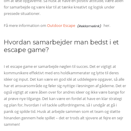
om at løse opgaverne. Så husk at have en positiv attitude, være åben
for samarbejde og være klar til at tænke kreativt og logisk under
pressede situationer.
Få mere information om
Outdoor Escape
her.
Hvordan samarbejder man bedst i et
escape game?
I et escape game er samarbejde nøglen til succes. Det er vigtigt at
kommunikere effektivt med ens holdkammerater og lytte til deres
idéer og input. Det kan være en god idé at uddelegere opgaver, så alle
har et ansvarsområde og føler sig nyttige i løsningen af gåderne. Det er
også vigtigt at være åben over for andres ideer og ikke være bange for
at prøve nye tilgange. Det kan være en fordel at have en klar strategi
og plan for, hvordan I vil tackle udfordringerne, så I undgår at gå i
panik og spilde tid. Husk at arbejde sammen som et team og støtte
hinanden gennem hele spillet – det er trods alt sjovere at fejre en sejr
sammen!