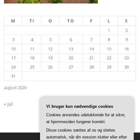
M
TI
O
TO
F
L
S
1
2
3
4
5
6
7
8
9
10
11
12
13
14
15
16
17
18
19
20
21
22
23
24
25
26
27
28
29
30
31
august 2026
« jul
Vi bruger kun nødvendige cookies
Cookies anvendes udelukkende for at sikre,
at hjemmesiden fungerer korrekt.
Disse cookies sættes af os og slettes
automatisk, når din session slutter eller efter