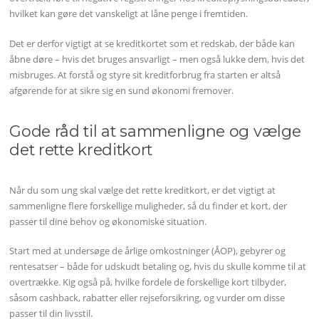
hvilket kan gøre det vanskeligt at låne penge i fremtiden.
Det er derfor vigtigt at se kreditkortet som et redskab, der både kan
åbne døre – hvis det bruges ansvarligt – men også lukke dem, hvis det
misbruges. At forstå og styre sit kreditforbrug fra starten er altså
afgørende for at sikre sig en sund økonomi fremover.
Gode råd til at sammenligne og vælge
det rette kreditkort
Når du som ung skal vælge det rette kreditkort, er det vigtigt at
sammenligne flere forskellige muligheder, så du finder et kort, der
passer til dine behov og økonomiske situation.
Start med at undersøge de årlige omkostninger (ÅOP), gebyrer og
rentesatser – både for udskudt betaling og, hvis du skulle komme til at
overtrække. Kig også på, hvilke fordele de forskellige kort tilbyder,
såsom cashback, rabatter eller rejseforsikring, og vurder om disse
passer til din livsstil.