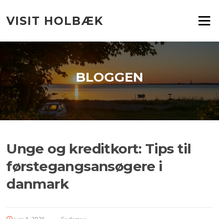
Spring
til
VISIT HOLBÆK
Menu
indhold
BLOGGEN
Unge og kreditkort: Tips til
førstegangsansøgere i
danmark