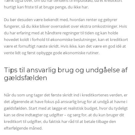
Tænk også over, om du har tendens til impulskøb, da et kreditkort
hurtigt kan friste til at bruge penge, du ikke har.
Du bør desuden være bekendt med, hvordan renter og gebyrer
fungerer, så du ikke bliver overrasket over ekstra omkostninger. Hvis
du har erfaring med at håndtere regninger til tiden og kan holde
hovedet koldt i forhold til økonomiske beslutninger, kan et kreditkort
være et fornuftigt næste skridt. Hvis ikke, kan det være en god idé at
vente lidt og først opbygge gode økonomiske rutiner.
Tips til ansvarlig brug og undgåelse af
gældsfælden
Når du som ung tager det første skridt ind i kreditkortenes verden, er
det afgørende at have fokus på ansvarlig brug for at undgå at havne i
gældsfælden. Start med at lægge et realistisk budget, hvor du tydeligt
kan se dine indtægter og udgifter – og sørg for, at du kun bruger dit
kreditkort til udgifter, du faktisk har råd til at betale tilbage den
efterfølgende måned.