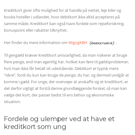
Kreditkort giver ofte mulighed for at handle på nettet, leje biler og
booke hoteller i udlandet, hvor debitkort ikke altid accepteres på
samme måde. Kreditkort kan også have fordele som rejseforsikring,
bonuspoint eller rabatter tilknyttet.
Her finder du mere information om
MigogKBH
.
Til gengæld kræver kreditkort ansvarlighed, da man risikerer at bruge
flere penge, end man egentlig har, hvilket kan føre til gældsproblemer,
hvis man ikke får betalt sit udestående. Debitkort er typisk mere
“sikre”, fordi du kun kan bruge de penge, du har, og dermed undgår at
komme i gæld. For unge, der overvejer at anskaffe sig et kreditkort, er
det derfor vigtigt at forstå denne grundlæggende forskel, så man kan
vælge det kort, der passer bedst til ens behov og økonomiske
situation.
Fordele og ulemper ved at have et
kreditkort som ung