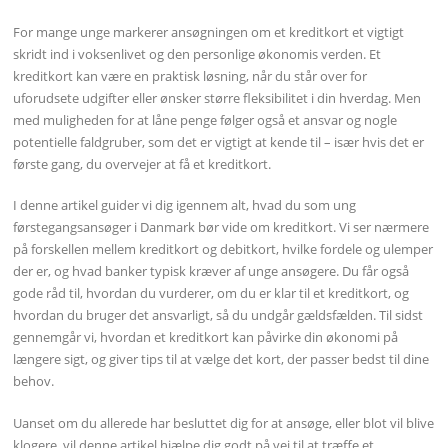
For mange unge markerer ansøgningen om et kreditkort et vigtigt
skridt ind i voksenlivet og den personlige økonomis verden. Et
kreditkort kan være en praktisk løsning, når du står over for
uforudsete udgifter eller ønsker større fleksibilitet i din hverdag. Men
med muligheden for at låne penge følger også et ansvar og nogle
potentielle faldgruber, som det er vigtigt at kende til – især hvis det er
første gang, du overvejer at få et kreditkort.
I denne artikel guider vi dig igennem alt, hvad du som ung
førstegangsansøger i Danmark bør vide om kreditkort. Vi ser nærmere
på forskellen mellem kreditkort og debitkort, hvilke fordele og ulemper
der er, og hvad banker typisk kræver af unge ansøgere. Du får også
gode råd til, hvordan du vurderer, om du er klar til et kreditkort, og
hvordan du bruger det ansvarligt, så du undgår gældsfælden. Til sidst
gennemgår vi, hvordan et kreditkort kan påvirke din økonomi på
længere sigt, og giver tips til at vælge det kort, der passer bedst til dine
behov.
Uanset om du allerede har besluttet dig for at ansøge, eller blot vil blive
klogere, vil denne artikel hjælpe dig godt på vej til at træffe et