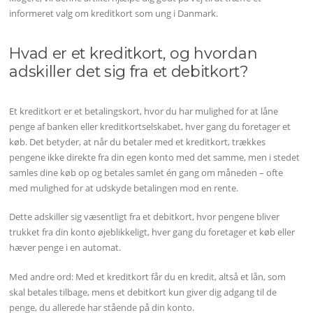
informeret valg om kreditkort som ung i Danmark.
Hvad er et kreditkort, og hvordan
adskiller det sig fra et debitkort?
Et kreditkort er et betalingskort, hvor du har mulighed for at låne
penge af banken eller kreditkortselskabet, hver gang du foretager et
køb. Det betyder, at når du betaler med et kreditkort, trækkes
pengene ikke direkte fra din egen konto med det samme, men i stedet
samles dine køb op og betales samlet én gang om måneden – ofte
med mulighed for at udskyde betalingen mod en rente.
Dette adskiller sig væsentligt fra et debitkort, hvor pengene bliver
trukket fra din konto øjeblikkeligt, hver gang du foretager et køb eller
hæver penge i en automat.
Med andre ord: Med et kreditkort får du en kredit, altså et lån, som
skal betales tilbage, mens et debitkort kun giver dig adgang til de
penge, du allerede har stående på din konto.