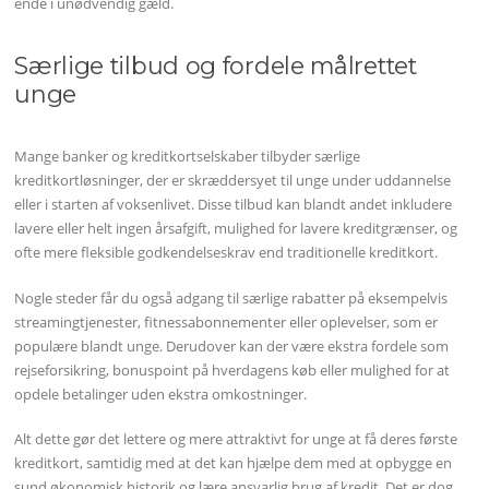
ende i unødvendig gæld.
Særlige tilbud og fordele målrettet
unge
Mange banker og kreditkortselskaber tilbyder særlige
kreditkortløsninger, der er skræddersyet til unge under uddannelse
eller i starten af voksenlivet. Disse tilbud kan blandt andet inkludere
lavere eller helt ingen årsafgift, mulighed for lavere kreditgrænser, og
ofte mere fleksible godkendelseskrav end traditionelle kreditkort.
Nogle steder får du også adgang til særlige rabatter på eksempelvis
streamingtjenester, fitnessabonnementer eller oplevelser, som er
populære blandt unge. Derudover kan der være ekstra fordele som
rejseforsikring, bonuspoint på hverdagens køb eller mulighed for at
opdele betalinger uden ekstra omkostninger.
Alt dette gør det lettere og mere attraktivt for unge at få deres første
kreditkort, samtidig med at det kan hjælpe dem med at opbygge en
sund økonomisk historik og lære ansvarlig brug af kredit. Det er dog