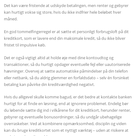
Det kan være fristende at udskyde betalingen, men renter og gebyrer
kan hurtigt vokse sig store, hvis du ikke indfrier hele beløbet hver
måned.
En god tommelfingerregel er at sætte et personligt forbrugsloft på dit
kreditkort, som er lavere end din maksimale kredit, så du ikke bliver
fristet til impulsive køb.
Det er også vigtigt altid at holde øje med dine kontoudtog og
transaktioner, så du hurtigt opdager eventuelle fejl eller uautoriserede
hævninger. Overvej at sætte automatiske påmindelser på din telefon
eller netbank, så du aldrig glemmer en forfaldsdato – selv én forsinket
betaling kan påvirke din kreditværdighed negativt.
Hvis du alligevel skulle komme bagud, er det bedre at kontakte banken
hurtigt for at finde en løsning, end at ignorere problemet. Endelig bør
du løbende sætte dig ind i vilkårene for dit kreditkort, herunder renter,
gebyrer og eventuelle bonusordninger, så du undgår ubehagelige
overraskelser. Ved at kombinere opmærksomhed, disciplin og viden
kan du bruge kreditkortet som et nyttigt værktøj – uden at risikere at